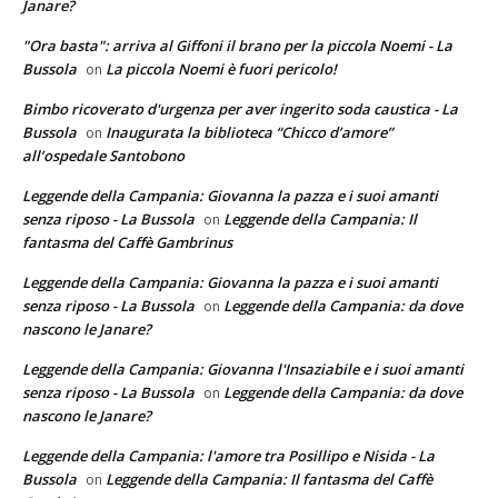
Janare?
"Ora basta": arriva al Giffoni il brano per la piccola Noemi - La
Bussola
La piccola Noemi è fuori pericolo!
on
Bimbo ricoverato d'urgenza per aver ingerito soda caustica - La
Bussola
Inaugurata la biblioteca “Chicco d’amore”
on
all’ospedale Santobono
Leggende della Campania: Giovanna la pazza e i suoi amanti
senza riposo - La Bussola
Leggende della Campania: Il
on
fantasma del Caffè Gambrinus
Leggende della Campania: Giovanna la pazza e i suoi amanti
senza riposo - La Bussola
Leggende della Campania: da dove
on
nascono le Janare?
Leggende della Campania: Giovanna l'Insaziabile e i suoi amanti
senza riposo - La Bussola
Leggende della Campania: da dove
on
nascono le Janare?
Leggende della Campania: l'amore tra Posillipo e Nisida - La
Bussola
Leggende della Campania: Il fantasma del Caffè
on