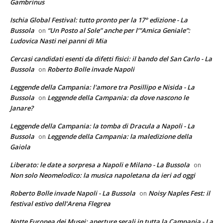
Gambrinus
Ischia Global Festival: tutto pronto per la 17° edizione - La
Bussola
“Un Posto al Sole” anche per l’”Amica Geniale”:
on
Ludovica Nasti nei panni di Mia
Cercasi candidati esenti da difetti fisici: il bando del San Carlo - La
Bussola
Roberto Bolle invade Napoli
on
Leggende della Campania: l'amore tra Posillipo e Nisida - La
Bussola
Leggende della Campania: da dove nascono le
on
Janare?
Leggende della Campania: la tomba di Dracula a Napoli - La
Bussola
Leggende della Campania: la maledizione della
on
Gaiola
Liberato: le date a sorpresa a Napoli e Milano - La Bussola
on
Non solo Neomelodico: la musica napoletana da ieri ad oggi
Roberto Bolle invade Napoli - La Bussola
Noisy Naples Fest: il
on
festival estivo dell’Arena Flegrea
Notte Europea dei Musei: aperture serali in tutta la Campania - La