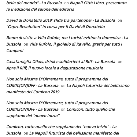
bella del mondo” - La Bussola
Napoli Città Libro, presentata
on
la II edizione del salone dell’editoria
David di Donatello 2019: sfida tra partenopei - La Bussola
on
“Capri-Revolution” in corsa per il David di Donatello
Boom di visite a Villa Rufolo, ma i turisti evitino la domenica - La
Bussola
Villa Rufolo, il gioiello di Ravello, gratis per tutti i
on
Campani
Casafamiglia Oikos, drink e solidarietà al Riff - La Bussola
on
Apre il Riff, il nuovo locale a degustazione musicale
Non solo Mostra D'Oltremare, tutto il programma del
COMIC(ON)OFF - La Bussola
La Napoli futurista del bellissimo
on
manifesto del Comicon 2019
Non solo Mostra D'Oltremare, tutto il programma del
COMIC(ON)OFF - La Bussola
Comicon, tutto quello che
on
sappiamo del “nuovo inizio”
Comicon, tutto quello che sappiamo del "nuovo inizio" - La
Bussola
La Napoli futurista del bellissimo manifesto del
on