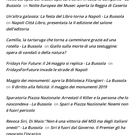
Bussola
Notte Europea dei Musei: aperta la Reggia di Caserta
on
Un'altra galassia: La festa del Libro torna a Napoli - La Bussola
Napoli Città Libro, presentata la II edizione del salone
on
dell’editoria
Camilla, la tartaruga che torna a camminare grazie ad una
rotella - La Bussola
Giallo sulla morte di una testuggine:
on
opera di vandali o della natura?
Fridays For Future: il 24 maggio si replica - La Bussola
on
FridaysForFuture invade le strade di Napoli
Maggio dei monumenti: apre la Biblioteca Filangieri - La Bussola
Il diritto alla felicità: il maggio dei monumenti 2019
on
Sparatoria Piazza Nazionale: Arrestati il Killer e la persona che lo
nascondeva - La Bussola
Spari a Piazza Nazionale: Noemi non
on
è fuori pericolo
Revoca Siri, Di Maio:"Non è una vittoria del M5S ma degli italiani
onesti" - La Bussola
Siri è fuori dal Governo. Il Premier gli ha
on
revocato l’incarico