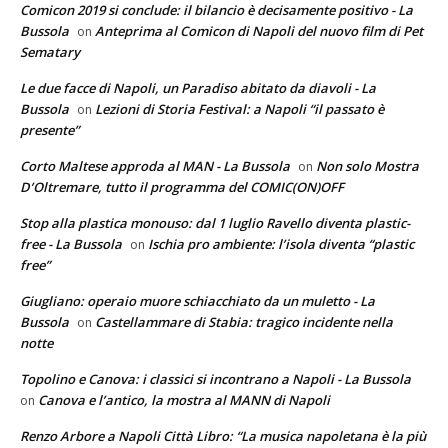
Comicon 2019 si conclude: il bilancio è decisamente positivo - La
Bussola
Anteprima al Comicon di Napoli del nuovo film di Pet
on
Sematary
Le due facce di Napoli, un Paradiso abitato da diavoli - La
Bussola
Lezioni di Storia Festival: a Napoli “il passato è
on
presente”
Corto Maltese approda al MAN - La Bussola
Non solo Mostra
on
D’Oltremare, tutto il programma del COMIC(ON)OFF
Stop alla plastica monouso: dal 1 luglio Ravello diventa plastic-
free - La Bussola
Ischia pro ambiente: l’isola diventa “plastic
on
free”
Giugliano: operaio muore schiacchiato da un muletto - La
Bussola
Castellammare di Stabia: tragico incidente nella
on
notte
Topolino e Canova: i classici si incontrano a Napoli - La Bussola
Canova e l’antico, la mostra al MANN di Napoli
on
Renzo Arbore a Napoli Città Libro: “La musica napoletana è la più