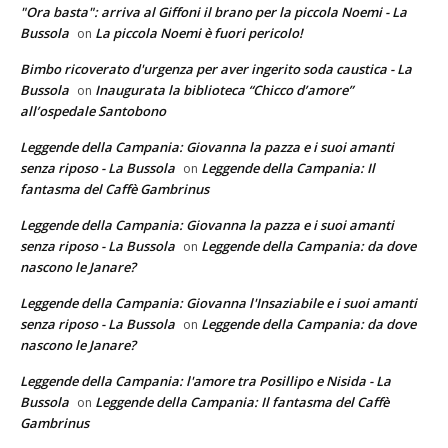
"Ora basta": arriva al Giffoni il brano per la piccola Noemi - La
Bussola
La piccola Noemi è fuori pericolo!
on
Bimbo ricoverato d'urgenza per aver ingerito soda caustica - La
Bussola
Inaugurata la biblioteca “Chicco d’amore”
on
all’ospedale Santobono
Leggende della Campania: Giovanna la pazza e i suoi amanti
senza riposo - La Bussola
Leggende della Campania: Il
on
fantasma del Caffè Gambrinus
Leggende della Campania: Giovanna la pazza e i suoi amanti
senza riposo - La Bussola
Leggende della Campania: da dove
on
nascono le Janare?
Leggende della Campania: Giovanna l'Insaziabile e i suoi amanti
senza riposo - La Bussola
Leggende della Campania: da dove
on
nascono le Janare?
Leggende della Campania: l'amore tra Posillipo e Nisida - La
Bussola
Leggende della Campania: Il fantasma del Caffè
on
Gambrinus