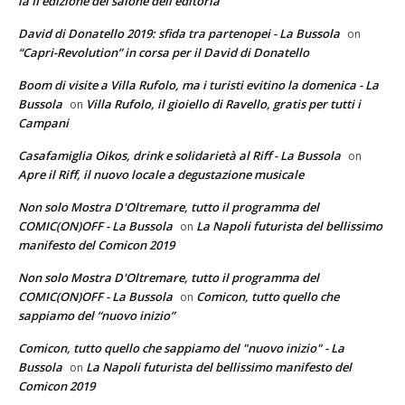
la II edizione del salone dell’editoria
David di Donatello 2019: sfida tra partenopei - La Bussola
on
“Capri-Revolution” in corsa per il David di Donatello
Boom di visite a Villa Rufolo, ma i turisti evitino la domenica - La
Bussola
Villa Rufolo, il gioiello di Ravello, gratis per tutti i
on
Campani
Casafamiglia Oikos, drink e solidarietà al Riff - La Bussola
on
Apre il Riff, il nuovo locale a degustazione musicale
Non solo Mostra D'Oltremare, tutto il programma del
COMIC(ON)OFF - La Bussola
La Napoli futurista del bellissimo
on
manifesto del Comicon 2019
Non solo Mostra D'Oltremare, tutto il programma del
COMIC(ON)OFF - La Bussola
Comicon, tutto quello che
on
sappiamo del “nuovo inizio”
Comicon, tutto quello che sappiamo del "nuovo inizio" - La
Bussola
La Napoli futurista del bellissimo manifesto del
on
Comicon 2019