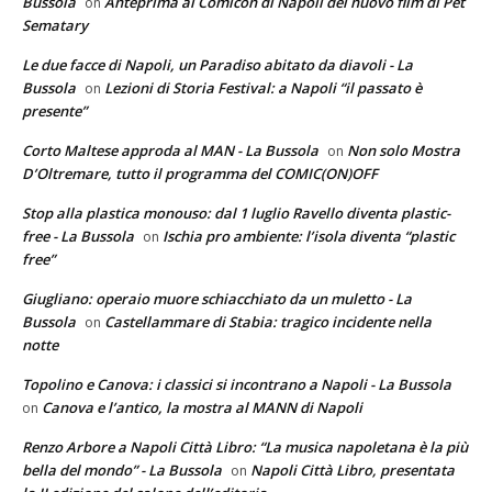
Bussola
Anteprima al Comicon di Napoli del nuovo film di Pet
on
Sematary
Le due facce di Napoli, un Paradiso abitato da diavoli - La
Bussola
Lezioni di Storia Festival: a Napoli “il passato è
on
presente”
Corto Maltese approda al MAN - La Bussola
Non solo Mostra
on
D’Oltremare, tutto il programma del COMIC(ON)OFF
Stop alla plastica monouso: dal 1 luglio Ravello diventa plastic-
free - La Bussola
Ischia pro ambiente: l’isola diventa “plastic
on
free”
Giugliano: operaio muore schiacchiato da un muletto - La
Bussola
Castellammare di Stabia: tragico incidente nella
on
notte
Topolino e Canova: i classici si incontrano a Napoli - La Bussola
Canova e l’antico, la mostra al MANN di Napoli
on
Renzo Arbore a Napoli Città Libro: “La musica napoletana è la più
bella del mondo” - La Bussola
Napoli Città Libro, presentata
on