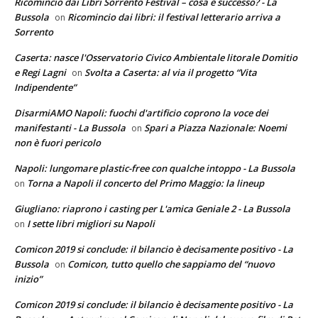
Ricomincio dai Libri Sorrento Festival – cosa è successo? - La
Bussola
Ricomincio dai libri: il festival letterario arriva a
on
Sorrento
Caserta: nasce l'Osservatorio Civico Ambientale litorale Domitio
e Regi Lagni
Svolta a Caserta: al via il progetto “Vita
on
Indipendente”
DisarmiAMO Napoli: fuochi d'artificio coprono la voce dei
manifestanti - La Bussola
Spari a Piazza Nazionale: Noemi
on
non è fuori pericolo
Napoli: lungomare plastic-free con qualche intoppo - La Bussola
Torna a Napoli il concerto del Primo Maggio: la lineup
on
Giugliano: riaprono i casting per L'amica Geniale 2 - La Bussola
I sette libri migliori su Napoli
on
Comicon 2019 si conclude: il bilancio è decisamente positivo - La
Bussola
Comicon, tutto quello che sappiamo del “nuovo
on
inizio”
Comicon 2019 si conclude: il bilancio è decisamente positivo - La