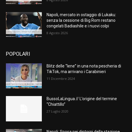
Napoli, mercato in ostaggio di Lukaku:
senza la cessione di Big Rom restano
congelati Badiashile e i nuovi colpi
8 Agosto 2026
POPOLARI
Blitz delle “Iene” in una nota pescheria di
TikTok, ma arrivano i Carabinieri
11 Dicembre 2024
BussoLaLingua // L’origine del termine
“Chiattillo”
27 Luglio 2020
Napoli: Sposa nei dintorni della stazione