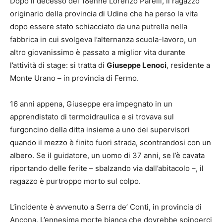
Dopo il decesso del 18enne Lorenzo Parelli, il ragazzo
originario della provincia di Udine che ha perso la vita
dopo essere stato schiacciato da una putrella nella
fabbrica in cui svolgeva l’alternanza scuola-lavoro, un
altro giovanissimo è passato a miglior vita durante
l’attività di stage: si tratta di
Giuseppe Lenoci
, residente a
Monte Urano – in provincia di Fermo.
16 anni appena, Giuseppe era impegnato in un
apprendistato di termoidraulica e si trovava sul
furgoncino della ditta insieme a uno dei supervisori
quando il mezzo è finito fuori strada, scontrandosi con un
albero. Se il guidatore, un uomo di 37 anni, se l’è cavata
riportando delle ferite – sbalzando via dall’abitacolo –, il
ragazzo è purtroppo morto sul colpo.
L’incidente è avvenuto a Serra de’ Conti, in provincia di
Ancona. L’ennesima morte bianca che dovrebbe spingerci