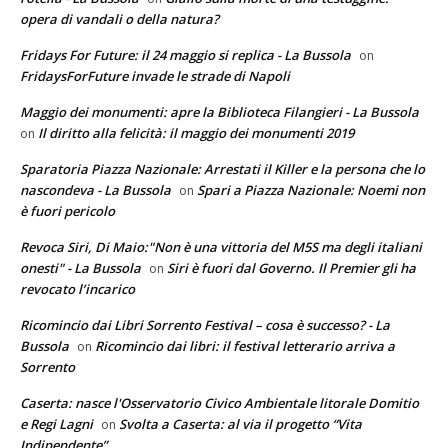
opera di vandali o della natura?
Fridays For Future: il 24 maggio si replica - La Bussola
on
FridaysForFuture invade le strade di Napoli
Maggio dei monumenti: apre la Biblioteca Filangieri - La Bussola
Il diritto alla felicità: il maggio dei monumenti 2019
on
Sparatoria Piazza Nazionale: Arrestati il Killer e la persona che lo
nascondeva - La Bussola
Spari a Piazza Nazionale: Noemi non
on
è fuori pericolo
Revoca Siri, Di Maio:"Non è una vittoria del M5S ma degli italiani
onesti" - La Bussola
Siri è fuori dal Governo. Il Premier gli ha
on
revocato l’incarico
Ricomincio dai Libri Sorrento Festival – cosa è successo? - La
Bussola
Ricomincio dai libri: il festival letterario arriva a
on
Sorrento
Caserta: nasce l'Osservatorio Civico Ambientale litorale Domitio
e Regi Lagni
Svolta a Caserta: al via il progetto “Vita
on
Indipendente”