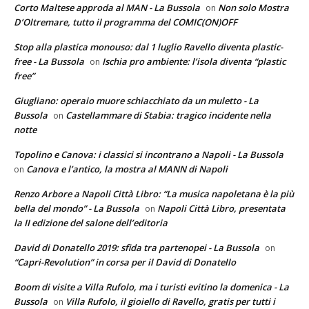
Corto Maltese approda al MAN - La Bussola
Non solo Mostra
on
D’Oltremare, tutto il programma del COMIC(ON)OFF
Stop alla plastica monouso: dal 1 luglio Ravello diventa plastic-
free - La Bussola
Ischia pro ambiente: l’isola diventa “plastic
on
free”
Giugliano: operaio muore schiacchiato da un muletto - La
Bussola
Castellammare di Stabia: tragico incidente nella
on
notte
Topolino e Canova: i classici si incontrano a Napoli - La Bussola
Canova e l’antico, la mostra al MANN di Napoli
on
Renzo Arbore a Napoli Città Libro: “La musica napoletana è la più
bella del mondo” - La Bussola
Napoli Città Libro, presentata
on
la II edizione del salone dell’editoria
David di Donatello 2019: sfida tra partenopei - La Bussola
on
“Capri-Revolution” in corsa per il David di Donatello
Boom di visite a Villa Rufolo, ma i turisti evitino la domenica - La
Bussola
Villa Rufolo, il gioiello di Ravello, gratis per tutti i
on