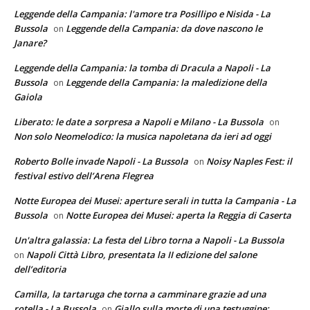
Leggende della Campania: l'amore tra Posillipo e Nisida - La
Bussola
Leggende della Campania: da dove nascono le
on
Janare?
Leggende della Campania: la tomba di Dracula a Napoli - La
Bussola
Leggende della Campania: la maledizione della
on
Gaiola
Liberato: le date a sorpresa a Napoli e Milano - La Bussola
on
Non solo Neomelodico: la musica napoletana da ieri ad oggi
Roberto Bolle invade Napoli - La Bussola
Noisy Naples Fest: il
on
festival estivo dell’Arena Flegrea
Notte Europea dei Musei: aperture serali in tutta la Campania - La
Bussola
Notte Europea dei Musei: aperta la Reggia di Caserta
on
Un'altra galassia: La festa del Libro torna a Napoli - La Bussola
Napoli Città Libro, presentata la II edizione del salone
on
dell’editoria
Camilla, la tartaruga che torna a camminare grazie ad una
rotella - La Bussola
Giallo sulla morte di una testuggine:
on