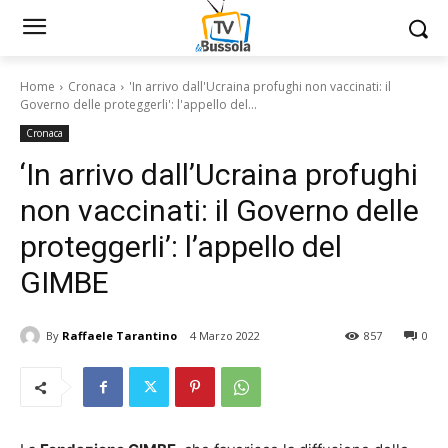
Home
Cronaca
'In arrivo dall'Ucraina profughi non vaccinati: il
Governo delle proteggerli': l'appello del...
Cronaca
‘In arrivo dall’Ucraina profughi
non vaccinati: il Governo delle
proteggerli’: l’appello del
GIMBE
By
Raffaele Tarantino
4 Marzo 2022
857
0