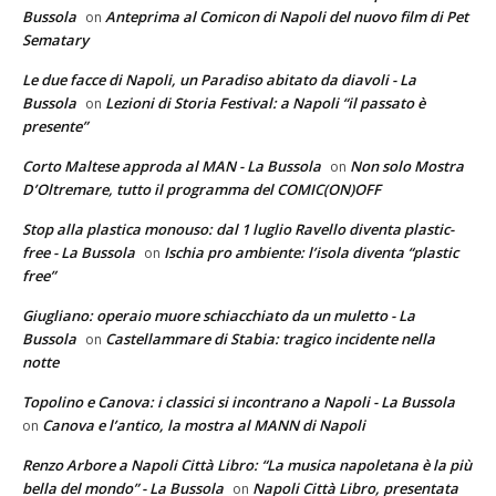
Bussola
Anteprima al Comicon di Napoli del nuovo film di Pet
on
Sematary
Le due facce di Napoli, un Paradiso abitato da diavoli - La
Bussola
Lezioni di Storia Festival: a Napoli “il passato è
on
presente”
Corto Maltese approda al MAN - La Bussola
Non solo Mostra
on
D’Oltremare, tutto il programma del COMIC(ON)OFF
Stop alla plastica monouso: dal 1 luglio Ravello diventa plastic-
free - La Bussola
Ischia pro ambiente: l’isola diventa “plastic
on
free”
Giugliano: operaio muore schiacchiato da un muletto - La
Bussola
Castellammare di Stabia: tragico incidente nella
on
notte
Topolino e Canova: i classici si incontrano a Napoli - La Bussola
Canova e l’antico, la mostra al MANN di Napoli
on
Renzo Arbore a Napoli Città Libro: “La musica napoletana è la più
bella del mondo” - La Bussola
Napoli Città Libro, presentata
on