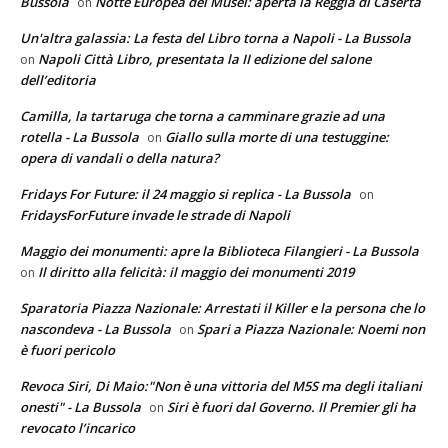
Bussola
Notte Europea dei Musei: aperta la Reggia di Caserta
on
Un'altra galassia: La festa del Libro torna a Napoli - La Bussola
Napoli Città Libro, presentata la II edizione del salone
on
dell’editoria
Camilla, la tartaruga che torna a camminare grazie ad una
rotella - La Bussola
Giallo sulla morte di una testuggine:
on
opera di vandali o della natura?
Fridays For Future: il 24 maggio si replica - La Bussola
on
FridaysForFuture invade le strade di Napoli
Maggio dei monumenti: apre la Biblioteca Filangieri - La Bussola
Il diritto alla felicità: il maggio dei monumenti 2019
on
Sparatoria Piazza Nazionale: Arrestati il Killer e la persona che lo
nascondeva - La Bussola
Spari a Piazza Nazionale: Noemi non
on
è fuori pericolo
Revoca Siri, Di Maio:"Non è una vittoria del M5S ma degli italiani
onesti" - La Bussola
Siri è fuori dal Governo. Il Premier gli ha
on
revocato l’incarico