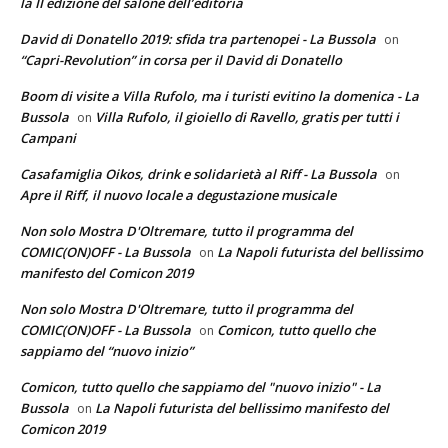
la II edizione del salone dell’editoria
David di Donatello 2019: sfida tra partenopei - La Bussola
on
“Capri-Revolution” in corsa per il David di Donatello
Boom di visite a Villa Rufolo, ma i turisti evitino la domenica - La
Bussola
Villa Rufolo, il gioiello di Ravello, gratis per tutti i
on
Campani
Casafamiglia Oikos, drink e solidarietà al Riff - La Bussola
on
Apre il Riff, il nuovo locale a degustazione musicale
Non solo Mostra D'Oltremare, tutto il programma del
COMIC(ON)OFF - La Bussola
La Napoli futurista del bellissimo
on
manifesto del Comicon 2019
Non solo Mostra D'Oltremare, tutto il programma del
COMIC(ON)OFF - La Bussola
Comicon, tutto quello che
on
sappiamo del “nuovo inizio”
Comicon, tutto quello che sappiamo del "nuovo inizio" - La
Bussola
La Napoli futurista del bellissimo manifesto del
on
Comicon 2019