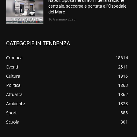
Napoli: Sposa nei dintorni della stazione
centrale, soccorsa e portata all’Ospedale
del Mare
16 Gennaio 2026
CATEGORIE IN TENDENZA
Cronaca
18614
Eventi
2511
Cultura
1916
Politica
1863
Attualità
1862
Ambiente
1328
Sport
585
Scuola
301