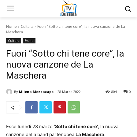
Home
Cultura
Fuori "Sotto chi tene core", la nuova canzone de La
Maschera
Cultura
Eventi
Fuori “Sotto chi tene core”, la
nuova canzone de La
Maschera
By
Milena Mezzacapo
28 Marzo 2022
804
0
Esce lunedì 28 marzo
‘Sotto chi tene core’
, la nuova
canzone della band partenopea
La Maschera
.