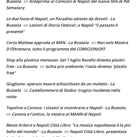
Bussola
Anteprima al Comicon di Napoli del nuovo film di Pet
on
Sematary
Le due facce di Napoli, un Paradiso abitato da diavoli - La
Bussola
Lezioni di Storia Festival: a Napoli “il passato è
on
presente”
Corto Maltese approda al MAN - La Bussola
Non solo Mostra
on
D’Oltremare, tutto il programma del COMIC(ON)OFF
Stop alla plastica monouso: dal 1 luglio Ravello diventa plastic-
free - La Bussola
Ischia pro ambiente: l’isola diventa “plastic
on
free”
Giugliano: operaio muore schiacchiato da un muletto - La
Bussola
Castellammare di Stabia: tragico incidente nella
on
notte
Topolino e Canova: i classici si incontrano a Napoli - La Bussola
Canova e l’antico, la mostra al MANN di Napoli
on
Renzo Arbore a Napoli Città Libro: “La musica napoletana è la più
bella del mondo” - La Bussola
Napoli Città Libro, presentata
on