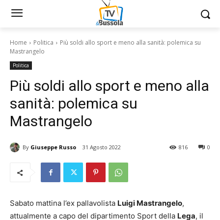
Home
Politica
Più soldi allo sport e meno alla sanità: polemica su
Mastrangelo
Politica
Più soldi allo sport e meno alla
sanità: polemica su
Mastrangelo
By
Giuseppe Russo
31 Agosto 2022
816
0
Sabato mattina l’ex pallavolista
Luigi Mastrangelo
,
attualmente a capo del dipartimento Sport della
Lega
, il