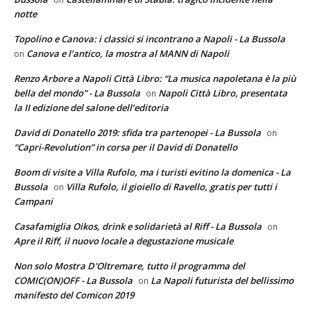
notte
Topolino e Canova: i classici si incontrano a Napoli - La Bussola
Canova e l’antico, la mostra al MANN di Napoli
on
Renzo Arbore a Napoli Città Libro: “La musica napoletana è la più
bella del mondo” - La Bussola
Napoli Città Libro, presentata
on
la II edizione del salone dell’editoria
David di Donatello 2019: sfida tra partenopei - La Bussola
on
“Capri-Revolution” in corsa per il David di Donatello
Boom di visite a Villa Rufolo, ma i turisti evitino la domenica - La
Bussola
Villa Rufolo, il gioiello di Ravello, gratis per tutti i
on
Campani
Casafamiglia Oikos, drink e solidarietà al Riff - La Bussola
on
Apre il Riff, il nuovo locale a degustazione musicale
Non solo Mostra D'Oltremare, tutto il programma del
COMIC(ON)OFF - La Bussola
La Napoli futurista del bellissimo
on
manifesto del Comicon 2019