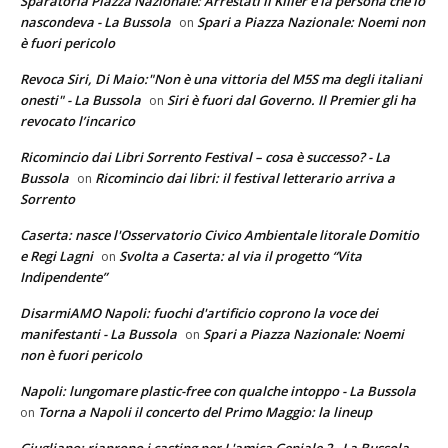
Sparatoria Piazza Nazionale: Arrestati il Killer e la persona che lo
nascondeva - La Bussola
Spari a Piazza Nazionale: Noemi non
on
è fuori pericolo
Revoca Siri, Di Maio:"Non è una vittoria del M5S ma degli italiani
onesti" - La Bussola
Siri è fuori dal Governo. Il Premier gli ha
on
revocato l’incarico
Ricomincio dai Libri Sorrento Festival – cosa è successo? - La
Bussola
Ricomincio dai libri: il festival letterario arriva a
on
Sorrento
Caserta: nasce l'Osservatorio Civico Ambientale litorale Domitio
e Regi Lagni
Svolta a Caserta: al via il progetto “Vita
on
Indipendente”
DisarmiAMO Napoli: fuochi d'artificio coprono la voce dei
manifestanti - La Bussola
Spari a Piazza Nazionale: Noemi
on
non è fuori pericolo
Napoli: lungomare plastic-free con qualche intoppo - La Bussola
Torna a Napoli il concerto del Primo Maggio: la lineup
on