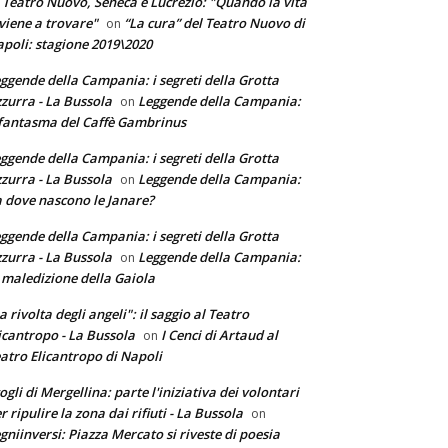
 Teatro Nuovo, Seneca e Lucrezio: "Quando la vita
 viene a trovare"
“La cura” del Teatro Nuovo di
on
poli: stagione 2019\2020
ggende della Campania: i segreti della Grotta
zurra - La Bussola
Leggende della Campania:
on
 fantasma del Caffè Gambrinus
ggende della Campania: i segreti della Grotta
zurra - La Bussola
Leggende della Campania:
on
 dove nascono le Janare?
ggende della Campania: i segreti della Grotta
zurra - La Bussola
Leggende della Campania:
on
 maledizione della Gaiola
a rivolta degli angeli": il saggio al Teatro
icantropo - La Bussola
I Cenci di Artaud al
on
atro Elicantropo di Napoli
ogli di Mergellina: parte l'iniziativa dei volontari
r ripulire la zona dai rifiuti - La Bussola
on
gniinversi: Piazza Mercato si riveste di poesia