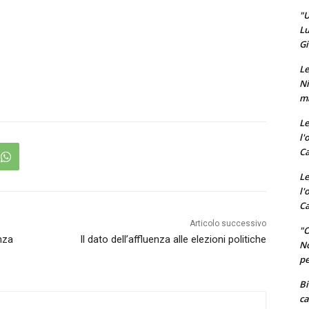
"U
Lu
Gi
Le
Ni
ma
Le
l'
Ca
Le
l'
Ca
Articolo successivo
"O
nza
Il dato dell’affluenza alle elezioni politiche
No
pe
Bi
ca