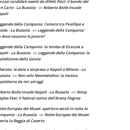
rcasi candidati esenti da difetti fisici: il bando del
n Carlo - La Bussola
Roberto Bolle invade
on
poli
ggende della Campania: l'amore tra Posillipo e
sida - La Bussola
Leggende della Campania:
on
 dove nascono le Janare?
ggende della Campania: la tomba di Dracula a
poli - La Bussola
Leggende della Campania: la
on
ledizione della Gaiola
berato: le date a sorpresa a Napoli e Milano - La
ssola
Non solo Neomelodico: la musica
on
poletana da ieri ad oggi
berto Bolle invade Napoli - La Bussola
Noisy
on
ples Fest: il festival estivo dell’Arena Flegrea
tte Europea dei Musei: aperture serali in tutta la
mpania - La Bussola
Notte Europea dei Musei:
on
erta la Reggia di Caserta