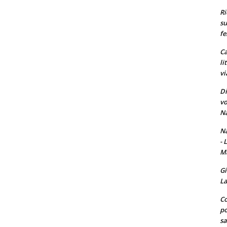
Ri
su
fe
Ca
li
vi
Di
vo
Na
Na
- 
Ma
Gi
La
Co
po
sa