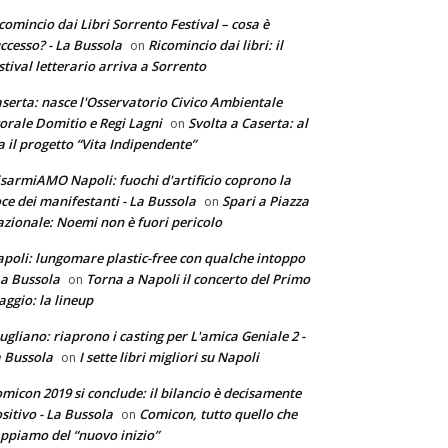
comincio dai Libri Sorrento Festival – cosa è
ccesso? - La Bussola
Ricomincio dai libri: il
on
stival letterario arriva a Sorrento
serta: nasce l'Osservatorio Civico Ambientale
torale Domitio e Regi Lagni
Svolta a Caserta: al
on
a il progetto “Vita Indipendente”
sarmiAMO Napoli: fuochi d'artificio coprono la
ce dei manifestanti - La Bussola
Spari a Piazza
on
zionale: Noemi non è fuori pericolo
poli: lungomare plastic-free con qualche intoppo
La Bussola
Torna a Napoli il concerto del Primo
on
ggio: la lineup
ugliano: riaprono i casting per L'amica Geniale 2 -
 Bussola
I sette libri migliori su Napoli
on
micon 2019 si conclude: il bilancio è decisamente
sitivo - La Bussola
Comicon, tutto quello che
on
ppiamo del “nuovo inizio”