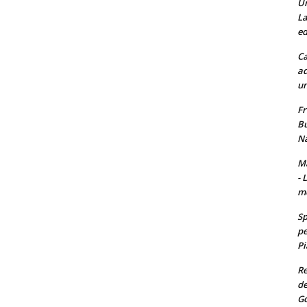
Un
La
ed
Ca
ad
un
Fr
Bu
Na
Ma
- 
m
Sp
pe
Pi
Re
de
Go