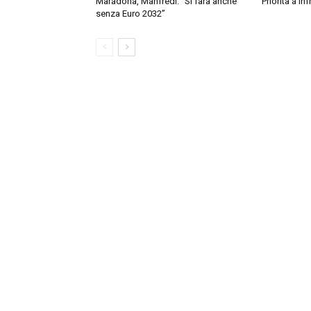
Maradona, Manfredi: “Si farà anche
Priorità a in
senza Euro 2032”