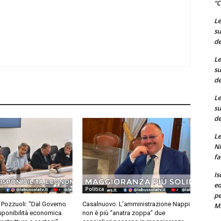
“C
Le
su
de
Le
su
de
Le
su
de
Le
Ni
fa
Is
ed
Politica
pe
Pozzuoli: “Dal Governo
Casalnuovo: L’amministrazione Nappi
M
ponibilità economica.
non è più “anatra zoppa” due