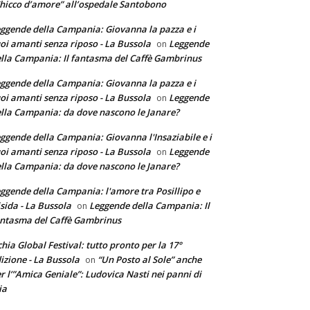
hicco d’amore” all’ospedale Santobono
ggende della Campania: Giovanna la pazza e i
oi amanti senza riposo - La Bussola
Leggende
on
lla Campania: Il fantasma del Caffè Gambrinus
ggende della Campania: Giovanna la pazza e i
oi amanti senza riposo - La Bussola
Leggende
on
lla Campania: da dove nascono le Janare?
ggende della Campania: Giovanna l'Insaziabile e i
oi amanti senza riposo - La Bussola
Leggende
on
lla Campania: da dove nascono le Janare?
ggende della Campania: l'amore tra Posillipo e
sida - La Bussola
Leggende della Campania: Il
on
ntasma del Caffè Gambrinus
chia Global Festival: tutto pronto per la 17°
izione - La Bussola
“Un Posto al Sole” anche
on
r l’”Amica Geniale”: Ludovica Nasti nei panni di
ia