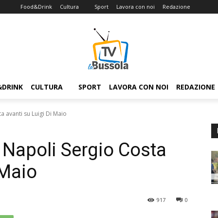
Food&Drink
Cultura
Sport
Lavora con noi
Redazione
&DRINK
CULTURA
SPORT
LAVORA CON NOI
REDAZIONE
a avanti su Luigi Di Maio
 Napoli Sergio Costa
 Maio
917
0