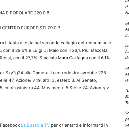
Al
ti
Na
NA E POPOLARE 220 0,8
Le
I CENTRO EUROPEISTI 79 0,3
Az
Il
ra il testa a testa nel secondo collegio dell’uninominale
Le
 con il 29,6% e Luigi Di Maio con il 28,1. Piu’ staccata
Az
da
Rossi, con il 27,7%. Staccata Mara Carfagna con il 6,1%.
Le
per SkyTg24 alla Camera il centrodestra avrebbe 228
Az
la
elle 47, Azione/Iv 19, altri 3, estero 8. Al Senato,
15, centrosinistra 44, Movimento 5 Stelle 24, Azione/Iv
"L
El
Te
Sc
pe
Se
a Facebook
La Bussola TV
per orientarti e informarti in