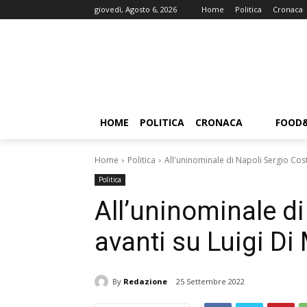
giovedì, Agosto 6, 2026
Home
Politica
Cronaca
HOME
POLITICA
CRONACA
FOOD
Home
Politica
All'uninominale di Napoli Sergio Cost
Politica
All’uninominale di
avanti su Luigi Di
By
Redazione
25 Settembre 2022