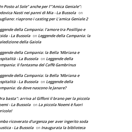
n Posto al Sole" anche per l’"Amica Geniale":
dovica Nasti nei panni di Mia - La Bussola
on
ugliano: riaprono i casting per L’amica Geniale 2
ggende della Campania: l'amore tra Posillipo e
sida - La Bussola
Leggende della Campania: la
on
ledizione della Gaiola
ggende della Campania: la Bella 'Mbriana e
ospitalità - La Bussola
Leggende della
on
mpania: Il fantasma del Caffè Gambrinus
ggende della Campania: la Bella 'Mbriana e
ospitalità - La Bussola
Leggende della
on
mpania: da dove nascono le Janare?
ra basta": arriva al Giffoni il brano per la piccola
emi - La Bussola
La piccola Noemi è fuori
on
ricolo!
mbo ricoverato d'urgenza per aver ingerito soda
ustica - La Bussola
Inaugurata la biblioteca
on