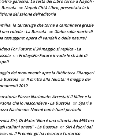
'altra galassia: La festa del Libro torna a Napoli -
 Bussola
Napoli Città Libro, presentata la II
on
izione del salone dell’editoria
milla, la tartaruga che torna a camminare grazie
 una rotella - La Bussola
Giallo sulla morte di
on
a testuggine: opera di vandali o della natura?
idays For Future: il 24 maggio si replica - La
ssola
FridaysForFuture invade le strade di
on
poli
ggio dei monumenti: apre la Biblioteca Filangieri
La Bussola
Il diritto alla felicità: il maggio dei
on
onumenti 2019
aratoria Piazza Nazionale: Arrestati il Killer e la
rsona che lo nascondeva - La Bussola
Spari a
on
azza Nazionale: Noemi non è fuori pericolo
voca Siri, Di Maio:"Non è una vittoria del M5S ma
gli italiani onesti" - La Bussola
Siri è fuori dal
on
verno. Il Premier gli ha revocato l’incarico