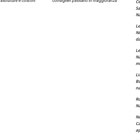
frastrutture e costoni”
consiglieri passano in maggioranza
Ce
Sa
Na
Le
Ni
da
Le
Na
ma
Li
Bu
na
Ro
Na
No
Ca
ap