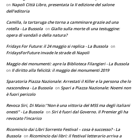
Napoli Città Libro, presentata la II edizione del salone
on
dell’editoria
Camilla, la tartaruga che torna a camminare grazie ad una
rotella - La Bussola
Giallo sulla morte di una testuggine:
on
opera di vandali o della natura?
Fridays For Future: il 24 maggio si replica - La Bussola
on
FridaysForFuture invade le strade di Napoli
Maggio dei monumenti: apre la Biblioteca Filangieri - La Bussola
Il diritto alla felicità: il maggio dei monumenti 2019
on
Sparatoria Piazza Nazionale: Arrestati il Killer e la persona che lo
nascondeva - La Bussola
Spari a Piazza Nazionale: Noemi non
on
è fuori pericolo
Revoca Siri, Di Maio:"Non è una vittoria del M5S ma degli italiani
onesti" - La Bussola
Siri è fuori dal Governo. Il Premier gli ha
on
revocato l’incarico
Ricomincio dai Libri Sorrento Festival – cosa è successo? - La
Bussola
Ricomincio dai libri: il festival letterario arriva a
on