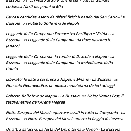
Bussola
“Un Posto al Sole” anche per l’”Amica Geniale”:
on
Ludovica Nasti nei panni di Mia
Cercasi candidati esenti da difetti fisici: il bando del San Carlo - La
Bussola
Roberto Bolle invade Napoli
on
Leggende della Campania: l'amore tra Posillipo e Nisida - La
Bussola
Leggende della Campania: da dove nascono le
on
Janare?
Leggende della Campania: la tomba di Dracula a Napoli - La
Bussola
Leggende della Campania: la maledizione della
on
Gaiola
Liberato: le date a sorpresa a Napoli e Milano - La Bussola
on
Non solo Neomelodico: la musica napoletana da ieri ad oggi
Roberto Bolle invade Napoli - La Bussola
Noisy Naples Fest: il
on
festival estivo dell’Arena Flegrea
Notte Europea dei Musei: aperture serali in tutta la Campania - La
Bussola
Notte Europea dei Musei: aperta la Reggia di Caserta
on
Un'altra galassia: La festa del Libro torna a Napoli - La Bussola