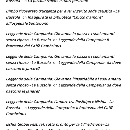
Bussola
La piccola Noemi è fuori pericolo!
on
Bimbo ricoverato d'urgenza per aver ingerito soda caustica - La
Bussola
Inaugurata la biblioteca “Chicco d’amore”
on
all’ospedale Santobono
Leggende della Campania: Giovanna la pazza e i suoi amanti
senza riposo - La Bussola
Leggende della Campania: Il
on
fantasma del Caffè Gambrinus
Leggende della Campania: Giovanna la pazza e i suoi amanti
senza riposo - La Bussola
Leggende della Campania: da dove
on
nascono le Janare?
Leggende della Campania: Giovanna l'Insaziabile e i suoi amanti
senza riposo - La Bussola
Leggende della Campania: da dove
on
nascono le Janare?
Leggende della Campania: l'amore tra Posillipo e Nisida - La
Bussola
Leggende della Campania: Il fantasma del Caffè
on
Gambrinus
Ischia Global Festival: tutto pronto per la 17° edizione - La