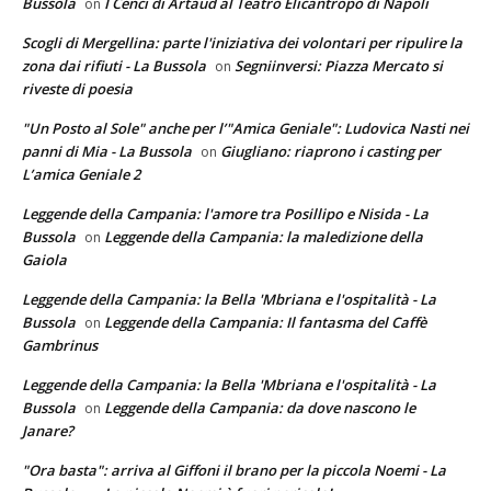
Bussola
I Cenci di Artaud al Teatro Elicantropo di Napoli
on
Scogli di Mergellina: parte l'iniziativa dei volontari per ripulire la
zona dai rifiuti - La Bussola
Segniinversi: Piazza Mercato si
on
riveste di poesia
"Un Posto al Sole" anche per l’"Amica Geniale": Ludovica Nasti nei
panni di Mia - La Bussola
Giugliano: riaprono i casting per
on
L’amica Geniale 2
Leggende della Campania: l'amore tra Posillipo e Nisida - La
Bussola
Leggende della Campania: la maledizione della
on
Gaiola
Leggende della Campania: la Bella 'Mbriana e l'ospitalità - La
Bussola
Leggende della Campania: Il fantasma del Caffè
on
Gambrinus
Leggende della Campania: la Bella 'Mbriana e l'ospitalità - La
Bussola
Leggende della Campania: da dove nascono le
on
Janare?
"Ora basta": arriva al Giffoni il brano per la piccola Noemi - La