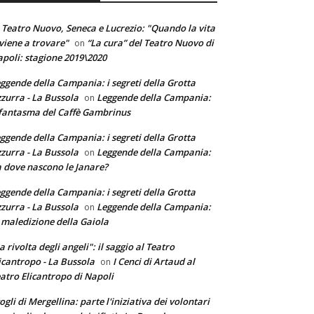
 Teatro Nuovo, Seneca e Lucrezio: "Quando la vita
 viene a trovare"
“La cura” del Teatro Nuovo di
on
poli: stagione 2019\2020
ggende della Campania: i segreti della Grotta
zurra - La Bussola
Leggende della Campania:
on
 fantasma del Caffè Gambrinus
ggende della Campania: i segreti della Grotta
zurra - La Bussola
Leggende della Campania:
on
 dove nascono le Janare?
ggende della Campania: i segreti della Grotta
zurra - La Bussola
Leggende della Campania:
on
 maledizione della Gaiola
a rivolta degli angeli": il saggio al Teatro
icantropo - La Bussola
I Cenci di Artaud al
on
atro Elicantropo di Napoli
ogli di Mergellina: parte l'iniziativa dei volontari