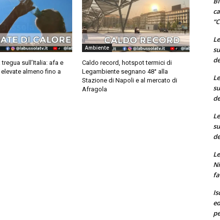
Bi
ca
“C
Le
Ambiente
su
de
regua sull’Italia: afa e
Caldo record, hotspot termici di
elevate almeno fino a
Legambiente segnano 48° alla
Le
Stazione di Napoli e al mercato di
su
Afragola
de
Le
su
de
Le
Ni
fa
Is
ed
pe