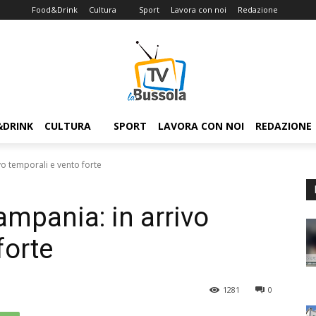
Food&Drink
Cultura
Sport
Lavora con noi
Redazione
&DRINK
CULTURA
SPORT
LAVORA CON NOI
REDAZIONE
vo temporali e vento forte
ampania: in arrivo
forte
1281
0