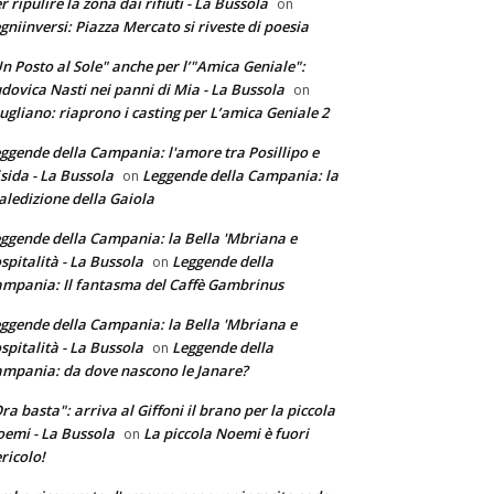
r ripulire la zona dai rifiuti - La Bussola
on
gniinversi: Piazza Mercato si riveste di poesia
n Posto al Sole" anche per l’"Amica Geniale":
dovica Nasti nei panni di Mia - La Bussola
on
ugliano: riaprono i casting per L’amica Geniale 2
ggende della Campania: l'amore tra Posillipo e
sida - La Bussola
Leggende della Campania: la
on
ledizione della Gaiola
ggende della Campania: la Bella 'Mbriana e
ospitalità - La Bussola
Leggende della
on
mpania: Il fantasma del Caffè Gambrinus
ggende della Campania: la Bella 'Mbriana e
ospitalità - La Bussola
Leggende della
on
mpania: da dove nascono le Janare?
ra basta": arriva al Giffoni il brano per la piccola
emi - La Bussola
La piccola Noemi è fuori
on
ricolo!