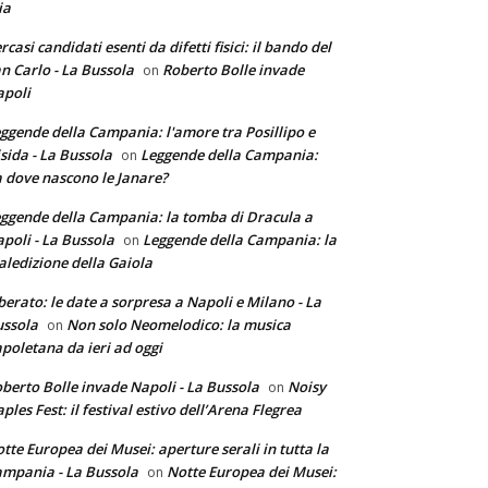
ia
rcasi candidati esenti da difetti fisici: il bando del
n Carlo - La Bussola
Roberto Bolle invade
on
poli
ggende della Campania: l'amore tra Posillipo e
sida - La Bussola
Leggende della Campania:
on
 dove nascono le Janare?
ggende della Campania: la tomba di Dracula a
poli - La Bussola
Leggende della Campania: la
on
ledizione della Gaiola
berato: le date a sorpresa a Napoli e Milano - La
ssola
Non solo Neomelodico: la musica
on
poletana da ieri ad oggi
berto Bolle invade Napoli - La Bussola
Noisy
on
ples Fest: il festival estivo dell’Arena Flegrea
tte Europea dei Musei: aperture serali in tutta la
mpania - La Bussola
Notte Europea dei Musei:
on