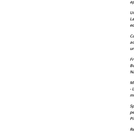
ap
Un
La
ed
Ca
ad
un
Fr
Bu
Na
Ma
- 
m
Sp
pe
Pi
Re