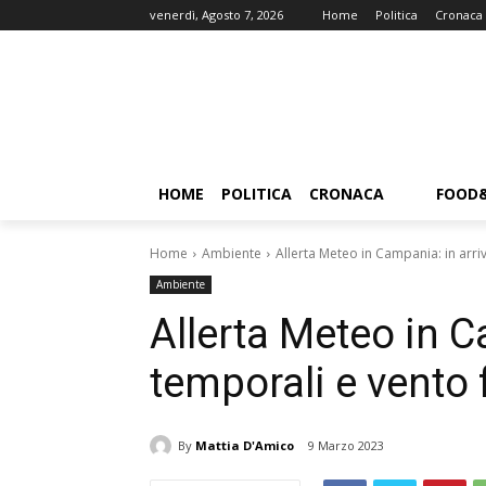
venerdì, Agosto 7, 2026
Home
Politica
Cronaca
HOME
POLITICA
CRONACA
FOOD
Home
Ambiente
Allerta Meteo in Campania: in arri
Ambiente
Allerta Meteo in C
temporali e vento 
By
Mattia D'Amico
9 Marzo 2023