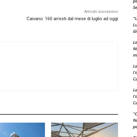
pe
Se
Articolo successivo
"U
Caivano: 160 arresti dal mese di luglio ad oggi
Lu
Gi
Le
Ni
ma
Le
l'
Ca
Le
l'
Ca
"O
No
pe