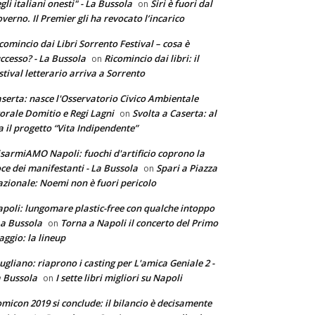
gli italiani onesti" - La Bussola
Siri è fuori dal
on
verno. Il Premier gli ha revocato l’incarico
comincio dai Libri Sorrento Festival – cosa è
ccesso? - La Bussola
Ricomincio dai libri: il
on
stival letterario arriva a Sorrento
serta: nasce l'Osservatorio Civico Ambientale
torale Domitio e Regi Lagni
Svolta a Caserta: al
on
a il progetto “Vita Indipendente”
sarmiAMO Napoli: fuochi d'artificio coprono la
ce dei manifestanti - La Bussola
Spari a Piazza
on
zionale: Noemi non è fuori pericolo
poli: lungomare plastic-free con qualche intoppo
La Bussola
Torna a Napoli il concerto del Primo
on
ggio: la lineup
ugliano: riaprono i casting per L'amica Geniale 2 -
 Bussola
I sette libri migliori su Napoli
on
micon 2019 si conclude: il bilancio è decisamente