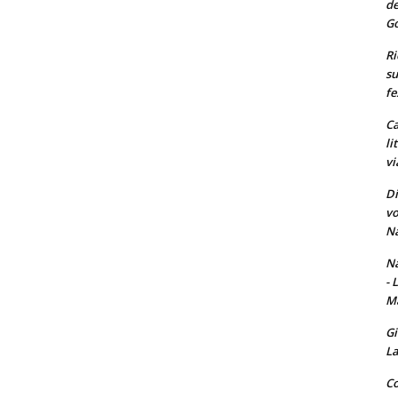
de
Go
Ri
su
fe
Ca
li
vi
Di
vo
Na
Na
- 
Ma
Gi
La
Co