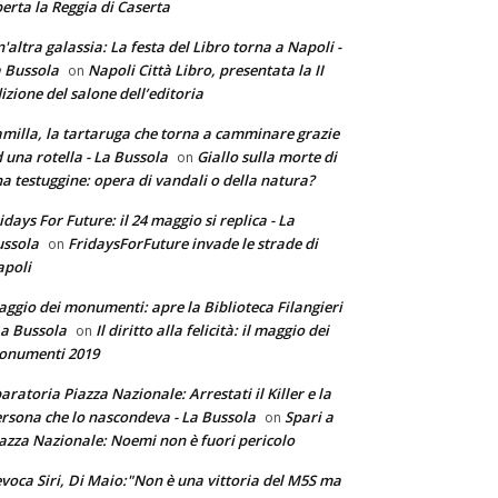
erta la Reggia di Caserta
'altra galassia: La festa del Libro torna a Napoli -
 Bussola
Napoli Città Libro, presentata la II
on
izione del salone dell’editoria
milla, la tartaruga che torna a camminare grazie
 una rotella - La Bussola
Giallo sulla morte di
on
a testuggine: opera di vandali o della natura?
idays For Future: il 24 maggio si replica - La
ssola
FridaysForFuture invade le strade di
on
poli
ggio dei monumenti: apre la Biblioteca Filangieri
La Bussola
Il diritto alla felicità: il maggio dei
on
onumenti 2019
aratoria Piazza Nazionale: Arrestati il Killer e la
rsona che lo nascondeva - La Bussola
Spari a
on
azza Nazionale: Noemi non è fuori pericolo
voca Siri, Di Maio:"Non è una vittoria del M5S ma