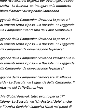
mbo ricoverato d'urgenza per aver ingerito soda
ustica - La Bussola
Inaugurata la biblioteca
on
hicco d’amore” all’ospedale Santobono
ggende della Campania: Giovanna la pazza e i
oi amanti senza riposo - La Bussola
Leggende
on
lla Campania: Il fantasma del Caffè Gambrinus
ggende della Campania: Giovanna la pazza e i
oi amanti senza riposo - La Bussola
Leggende
on
lla Campania: da dove nascono le Janare?
ggende della Campania: Giovanna l'Insaziabile e i
oi amanti senza riposo - La Bussola
Leggende
on
lla Campania: da dove nascono le Janare?
ggende della Campania: l'amore tra Posillipo e
sida - La Bussola
Leggende della Campania: Il
on
ntasma del Caffè Gambrinus
chia Global Festival: tutto pronto per la 17°
izione - La Bussola
“Un Posto al Sole” anche
on
r l’”Amica Geniale”: Ludovica Nasti nei panni di