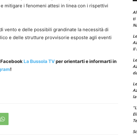
e mitigare i fenomeni attesi in linea con i rispettivi
Al
ti
Na
di vento e delle possibili grandinate la necessità di
Le
ico e delle strutture provvisorie esposte agli eventi
Az
Il
Le
a Facebook
La Bussola TV
per orientarti e informarti in
Az
gram
!
da
Le
Az
la
"L
El
Te
Sc