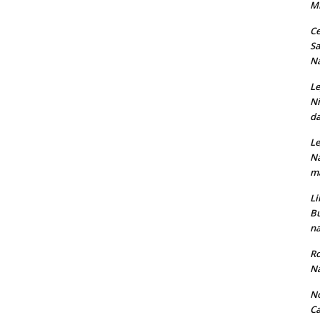
M
Ce
Sa
Na
Le
Ni
da
Le
Na
ma
Li
Bu
na
Ro
Na
No
Ca