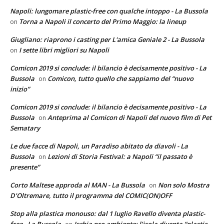
Napoli: lungomare plastic-free con qualche intoppo - La Bussola
Torna a Napoli il concerto del Primo Maggio: la lineup
on
Giugliano: riaprono i casting per L'amica Geniale 2 - La Bussola
I sette libri migliori su Napoli
on
Comicon 2019 si conclude: il bilancio è decisamente positivo - La
Bussola
Comicon, tutto quello che sappiamo del “nuovo
on
inizio”
Comicon 2019 si conclude: il bilancio è decisamente positivo - La
Bussola
Anteprima al Comicon di Napoli del nuovo film di Pet
on
Sematary
Le due facce di Napoli, un Paradiso abitato da diavoli - La
Bussola
Lezioni di Storia Festival: a Napoli “il passato è
on
presente”
Corto Maltese approda al MAN - La Bussola
Non solo Mostra
on
D’Oltremare, tutto il programma del COMIC(ON)OFF
Stop alla plastica monouso: dal 1 luglio Ravello diventa plastic-
free - La Bussola
Ischia pro ambiente: l’isola diventa “plastic