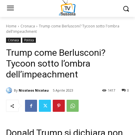
Home
Cronaca
Trump come Berlusconi? Tycoon sotto l'ombra
dell'impeachment
Cronaca
Politica
Trump come Berlusconi?
Tycoon sotto l’ombra
dell’impeachment
By
Nicolaos Nicolau
5 Aprile 2023
1417
0
Donald Trump si dichiara non