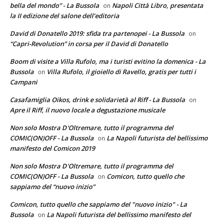
bella del mondo” - La Bussola
Napoli Città Libro, presentata
on
la II edizione del salone dell’editoria
David di Donatello 2019: sfida tra partenopei - La Bussola
on
“Capri-Revolution” in corsa per il David di Donatello
Boom di visite a Villa Rufolo, ma i turisti evitino la domenica - La
Bussola
Villa Rufolo, il gioiello di Ravello, gratis per tutti i
on
Campani
Casafamiglia Oikos, drink e solidarietà al Riff - La Bussola
on
Apre il Riff, il nuovo locale a degustazione musicale
Non solo Mostra D'Oltremare, tutto il programma del
COMIC(ON)OFF - La Bussola
La Napoli futurista del bellissimo
on
manifesto del Comicon 2019
Non solo Mostra D'Oltremare, tutto il programma del
COMIC(ON)OFF - La Bussola
Comicon, tutto quello che
on
sappiamo del “nuovo inizio”
Comicon, tutto quello che sappiamo del "nuovo inizio" - La
Bussola
La Napoli futurista del bellissimo manifesto del
on