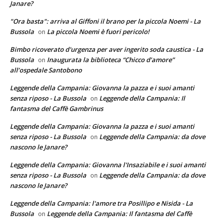
Janare?
"Ora basta": arriva al Giffoni il brano per la piccola Noemi - La
Bussola
La piccola Noemi è fuori pericolo!
on
Bimbo ricoverato d'urgenza per aver ingerito soda caustica - La
Bussola
Inaugurata la biblioteca “Chicco d’amore”
on
all’ospedale Santobono
Leggende della Campania: Giovanna la pazza e i suoi amanti
senza riposo - La Bussola
Leggende della Campania: Il
on
fantasma del Caffè Gambrinus
Leggende della Campania: Giovanna la pazza e i suoi amanti
senza riposo - La Bussola
Leggende della Campania: da dove
on
nascono le Janare?
Leggende della Campania: Giovanna l'Insaziabile e i suoi amanti
senza riposo - La Bussola
Leggende della Campania: da dove
on
nascono le Janare?
Leggende della Campania: l'amore tra Posillipo e Nisida - La
Bussola
Leggende della Campania: Il fantasma del Caffè
on