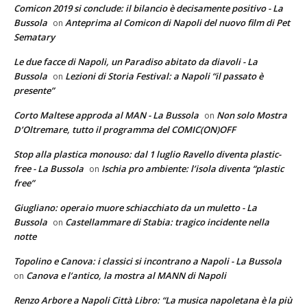
Comicon 2019 si conclude: il bilancio è decisamente positivo - La
Bussola
Anteprima al Comicon di Napoli del nuovo film di Pet
on
Sematary
Le due facce di Napoli, un Paradiso abitato da diavoli - La
Bussola
Lezioni di Storia Festival: a Napoli “il passato è
on
presente”
Corto Maltese approda al MAN - La Bussola
Non solo Mostra
on
D’Oltremare, tutto il programma del COMIC(ON)OFF
Stop alla plastica monouso: dal 1 luglio Ravello diventa plastic-
free - La Bussola
Ischia pro ambiente: l’isola diventa “plastic
on
free”
Giugliano: operaio muore schiacchiato da un muletto - La
Bussola
Castellammare di Stabia: tragico incidente nella
on
notte
Topolino e Canova: i classici si incontrano a Napoli - La Bussola
Canova e l’antico, la mostra al MANN di Napoli
on
Renzo Arbore a Napoli Città Libro: “La musica napoletana è la più