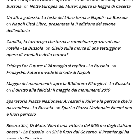
Bussola
Notte Europea dei Musei: aperta la Reggia di Caserta
on
Un'altra galassia: La festa del Libro torna a Napoli - La Bussola
Napoli Città Libro, presentata la II edizione del salone
on
dell’editoria
Camilla, la tartaruga che torna a camminare grazie ad una
rotella - La Bussola
Giallo sulla morte di una testuggine:
on
opera di vandali o della natura?
Fridays For Future: il 24 maggio si replica - La Bussola
on
FridaysForFuture invade le strade di Napoli
Maggio dei monumenti: apre la Biblioteca Filangieri - La Bussola
Il diritto alla felicità: il maggio dei monumenti 2019
on
Sparatoria Piazza Nazionale: Arrestati il Killer e la persona che lo
nascondeva - La Bussola
Spari a Piazza Nazionale: Noemi non
on
è fuori pericolo
Revoca Siri, Di Maio:"Non è una vittoria del M5S ma degli italiani
onesti" - La Bussola
Siri è fuori dal Governo. Il Premier gli ha
on
revocato l’incarico