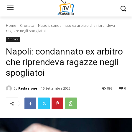
Home
Cronaca
Napoli: condannato ex arbitro che riprendeva
ragazze negli spogliatoi
Cronaca
Napoli: condannato ex arbitro
che riprendeva ragazze negli
spogliatoi
By
Redazione
15 Settembre 2023
898
0