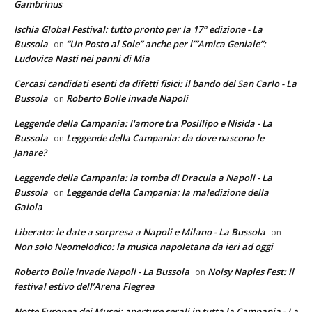
Gambrinus
Ischia Global Festival: tutto pronto per la 17° edizione - La
Bussola
“Un Posto al Sole” anche per l’”Amica Geniale”:
on
Ludovica Nasti nei panni di Mia
Cercasi candidati esenti da difetti fisici: il bando del San Carlo - La
Bussola
Roberto Bolle invade Napoli
on
Leggende della Campania: l'amore tra Posillipo e Nisida - La
Bussola
Leggende della Campania: da dove nascono le
on
Janare?
Leggende della Campania: la tomba di Dracula a Napoli - La
Bussola
Leggende della Campania: la maledizione della
on
Gaiola
Liberato: le date a sorpresa a Napoli e Milano - La Bussola
on
Non solo Neomelodico: la musica napoletana da ieri ad oggi
Roberto Bolle invade Napoli - La Bussola
Noisy Naples Fest: il
on
festival estivo dell’Arena Flegrea
Notte Europea dei Musei: aperture serali in tutta la Campania - La