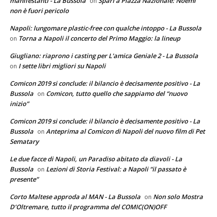
manifestanti - La Bussola
Spari a Piazza Nazionale: Noemi
on
non è fuori pericolo
Napoli: lungomare plastic-free con qualche intoppo - La Bussola
Torna a Napoli il concerto del Primo Maggio: la lineup
on
Giugliano: riaprono i casting per L'amica Geniale 2 - La Bussola
I sette libri migliori su Napoli
on
Comicon 2019 si conclude: il bilancio è decisamente positivo - La
Bussola
Comicon, tutto quello che sappiamo del “nuovo
on
inizio”
Comicon 2019 si conclude: il bilancio è decisamente positivo - La
Bussola
Anteprima al Comicon di Napoli del nuovo film di Pet
on
Sematary
Le due facce di Napoli, un Paradiso abitato da diavoli - La
Bussola
Lezioni di Storia Festival: a Napoli “il passato è
on
presente”
Corto Maltese approda al MAN - La Bussola
Non solo Mostra
on
D’Oltremare, tutto il programma del COMIC(ON)OFF