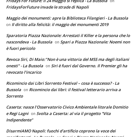
Fridays For Future: il 24 maggio si replica - La Bussola
on
FridaysForFuture invade le strade di Napoli
Maggio dei monumenti: apre la Biblioteca Filangieri - La Bussola
Il diritto alla felicità: il maggio dei monumenti 2019
on
Sparatoria Piazza Nazionale: Arrestati il Killer e la persona che lo
nascondeva - La Bussola
Spari a Piazza Nazionale: Noemi non
on
è fuori pericolo
Revoca Siri, Di Maio:"Non è una vittoria del M5S ma degli italiani
onesti" - La Bussola
Siri è fuori dal Governo. Il Premier gli ha
on
revocato l’incarico
Ricomincio dai Libri Sorrento Festival – cosa è successo? - La
Bussola
Ricomincio dai libri: il festival letterario arriva a
on
Sorrento
Caserta: nasce l'Osservatorio Civico Ambientale litorale Domitio
e Regi Lagni
Svolta a Caserta: al via il progetto “Vita
on
Indipendente”
DisarmiAMO Napoli: fuochi d'artificio coprono la voce dei