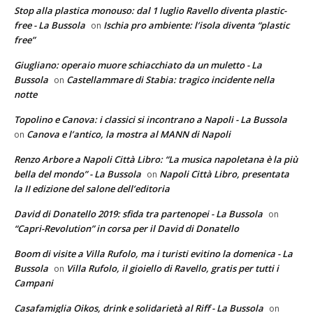
Stop alla plastica monouso: dal 1 luglio Ravello diventa plastic-
free - La Bussola
Ischia pro ambiente: l’isola diventa “plastic
on
free”
Giugliano: operaio muore schiacchiato da un muletto - La
Bussola
Castellammare di Stabia: tragico incidente nella
on
notte
Topolino e Canova: i classici si incontrano a Napoli - La Bussola
Canova e l’antico, la mostra al MANN di Napoli
on
Renzo Arbore a Napoli Città Libro: “La musica napoletana è la più
bella del mondo” - La Bussola
Napoli Città Libro, presentata
on
la II edizione del salone dell’editoria
David di Donatello 2019: sfida tra partenopei - La Bussola
on
“Capri-Revolution” in corsa per il David di Donatello
Boom di visite a Villa Rufolo, ma i turisti evitino la domenica - La
Bussola
Villa Rufolo, il gioiello di Ravello, gratis per tutti i
on
Campani
Casafamiglia Oikos, drink e solidarietà al Riff - La Bussola
on