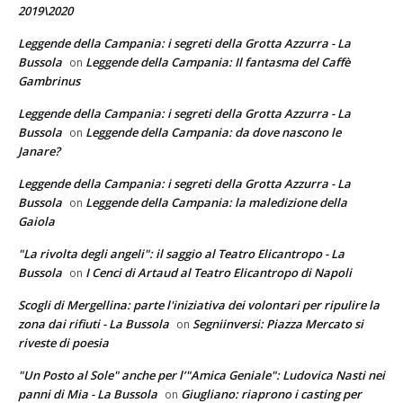
2019\2020
Leggende della Campania: i segreti della Grotta Azzurra - La
Bussola
Leggende della Campania: Il fantasma del Caffè
on
Gambrinus
Leggende della Campania: i segreti della Grotta Azzurra - La
Bussola
Leggende della Campania: da dove nascono le
on
Janare?
Leggende della Campania: i segreti della Grotta Azzurra - La
Bussola
Leggende della Campania: la maledizione della
on
Gaiola
"La rivolta degli angeli": il saggio al Teatro Elicantropo - La
Bussola
I Cenci di Artaud al Teatro Elicantropo di Napoli
on
Scogli di Mergellina: parte l'iniziativa dei volontari per ripulire la
zona dai rifiuti - La Bussola
Segniinversi: Piazza Mercato si
on
riveste di poesia
"Un Posto al Sole" anche per l’"Amica Geniale": Ludovica Nasti nei
panni di Mia - La Bussola
Giugliano: riaprono i casting per
on