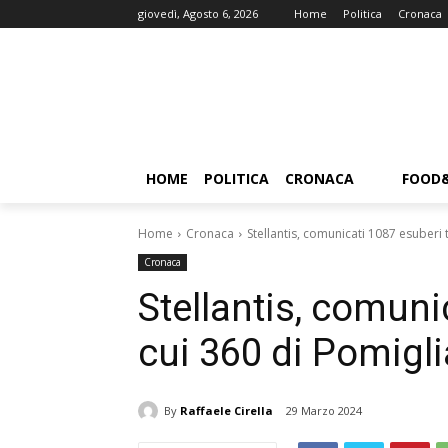
giovedì, Agosto 6, 2026
Home
Politica
Cronaca
HOME
POLITICA
CRONACA
FOOD
Home
Cronaca
Stellantis, comunicati 1087 esuberi 
Cronaca
Stellantis, comuni
cui 360 di Pomigl
By
Raffaele Cirella
29 Marzo 2024