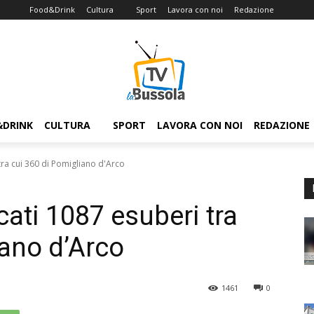
Food&Drink
Cultura
Sport
Lavora con noi
Redazione
&DRINK
CULTURA
SPORT
LAVORA CON NOI
REDAZIONE
tra cui 360 di Pomigliano d'Arco
cati 1087 esuberi tra
iano d’Arco
1461
0