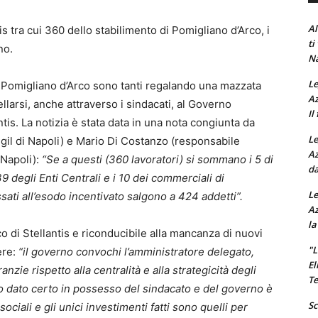
Al
s tra cui 360 dello stabilimento di Pomigliano d’Arco, i
ti
no.
Na
Le
 a Pomigliano d’Arco sono tanti regalando una mazzata
Az
ellarsi, anche attraverso i sindacati, al Governo
Il
tis. La notizia è stata data in una nota congiunta da
Le
gil di Napoli) e Mario Di Costanzo (responsabile
Az
 Napoli):
“Se a questi (360 lavoratori) si sommano i 5 di
da
39 degli Enti Centrali e i 10 dei commerciali di
Le
ssati all’esodo incentivato salgono a 424 addetti”.
Az
la
 di Stellantis e riconducibile alla mancanza di nuovi
"L
ere:
“il governo convochi l’amministratore delegato,
El
zie rispetto alla centralità e alla strategicità degli
Te
ico dato certo in possesso del sindacato e del governo è
Sc
ociali e gli unici investimenti fatti sono quelli per