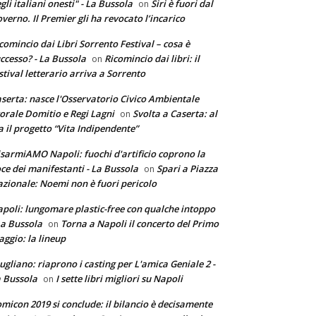
gli italiani onesti" - La Bussola
Siri è fuori dal
on
verno. Il Premier gli ha revocato l’incarico
comincio dai Libri Sorrento Festival – cosa è
ccesso? - La Bussola
Ricomincio dai libri: il
on
stival letterario arriva a Sorrento
serta: nasce l'Osservatorio Civico Ambientale
torale Domitio e Regi Lagni
Svolta a Caserta: al
on
a il progetto “Vita Indipendente”
sarmiAMO Napoli: fuochi d'artificio coprono la
ce dei manifestanti - La Bussola
Spari a Piazza
on
zionale: Noemi non è fuori pericolo
poli: lungomare plastic-free con qualche intoppo
La Bussola
Torna a Napoli il concerto del Primo
on
ggio: la lineup
ugliano: riaprono i casting per L'amica Geniale 2 -
 Bussola
I sette libri migliori su Napoli
on
micon 2019 si conclude: il bilancio è decisamente