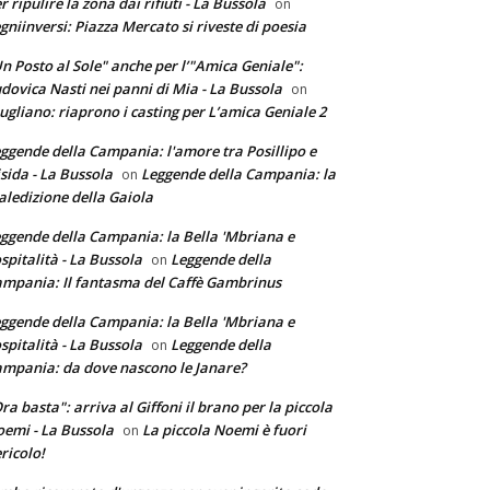
r ripulire la zona dai rifiuti - La Bussola
on
gniinversi: Piazza Mercato si riveste di poesia
n Posto al Sole" anche per l’"Amica Geniale":
dovica Nasti nei panni di Mia - La Bussola
on
ugliano: riaprono i casting per L’amica Geniale 2
ggende della Campania: l'amore tra Posillipo e
sida - La Bussola
Leggende della Campania: la
on
ledizione della Gaiola
ggende della Campania: la Bella 'Mbriana e
ospitalità - La Bussola
Leggende della
on
mpania: Il fantasma del Caffè Gambrinus
ggende della Campania: la Bella 'Mbriana e
ospitalità - La Bussola
Leggende della
on
mpania: da dove nascono le Janare?
ra basta": arriva al Giffoni il brano per la piccola
emi - La Bussola
La piccola Noemi è fuori
on
ricolo!