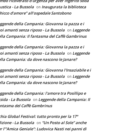
mbo ricoverato d'urgenza per aver ingerito soda
ustica - La Bussola
Inaugurata la biblioteca
on
hicco d’amore” all’ospedale Santobono
ggende della Campania: Giovanna la pazza e i
oi amanti senza riposo - La Bussola
Leggende
on
lla Campania: Il fantasma del Caffè Gambrinus
ggende della Campania: Giovanna la pazza e i
oi amanti senza riposo - La Bussola
Leggende
on
lla Campania: da dove nascono le Janare?
ggende della Campania: Giovanna l'Insaziabile e i
oi amanti senza riposo - La Bussola
Leggende
on
lla Campania: da dove nascono le Janare?
ggende della Campania: l'amore tra Posillipo e
sida - La Bussola
Leggende della Campania: Il
on
ntasma del Caffè Gambrinus
chia Global Festival: tutto pronto per la 17°
izione - La Bussola
“Un Posto al Sole” anche
on
r l’”Amica Geniale”: Ludovica Nasti nei panni di