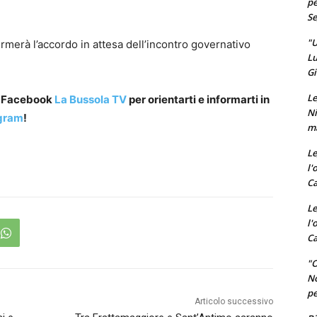
pe
Se
"U
merà l’accordo in attesa dell’incontro governativo
Lu
Gi
Le
a Facebook
La Bussola TV
per orientarti e informarti in
Ni
gram
!
ma
Le
l'
Ca
Le
l'
Ca
"O
No
pe
Articolo successivo