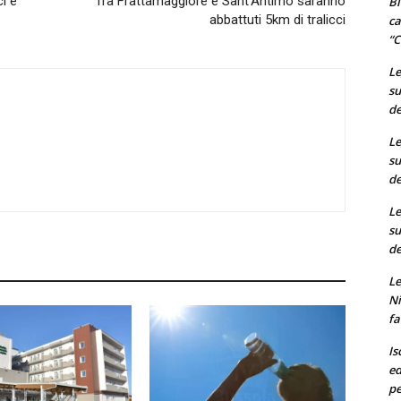
ci e
Tra Frattamaggiore e Sant’Antimo saranno
Bi
abbattuti 5km di tralicci
ca
“C
Le
su
de
Le
su
de
Le
su
de
Le
Ni
fa
Is
ed
pe