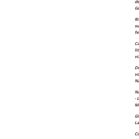
de
Go
Ri
su
fe
Ca
li
vi
Di
vo
Na
Na
- 
Ma
Gi
La
Co