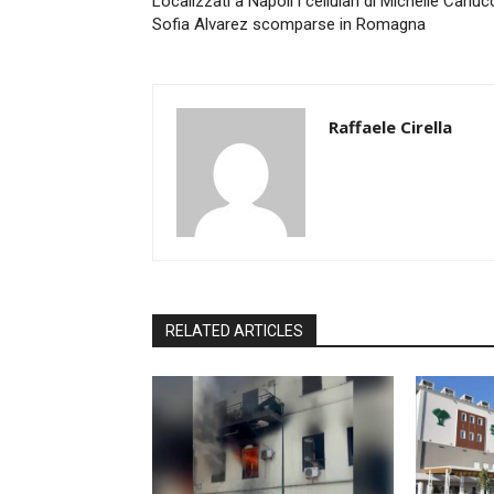
Localizzati a Napoli i cellulari di Michelle Carluc
Sofia Alvarez scomparse in Romagna
Raffaele Cirella
RELATED ARTICLES