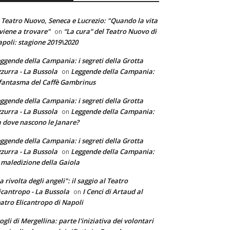
 Teatro Nuovo, Seneca e Lucrezio: "Quando la vita
 viene a trovare"
“La cura” del Teatro Nuovo di
on
poli: stagione 2019\2020
ggende della Campania: i segreti della Grotta
zurra - La Bussola
Leggende della Campania:
on
 fantasma del Caffè Gambrinus
ggende della Campania: i segreti della Grotta
zurra - La Bussola
Leggende della Campania:
on
 dove nascono le Janare?
ggende della Campania: i segreti della Grotta
zurra - La Bussola
Leggende della Campania:
on
 maledizione della Gaiola
a rivolta degli angeli": il saggio al Teatro
icantropo - La Bussola
I Cenci di Artaud al
on
atro Elicantropo di Napoli
ogli di Mergellina: parte l'iniziativa dei volontari