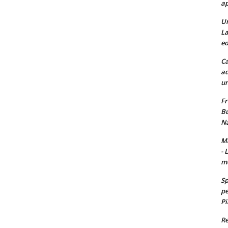
ap
Un
La
ed
Ca
ad
un
Fr
Bu
Na
Ma
- 
m
Sp
pe
Pi
Re