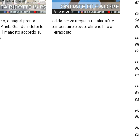
M
Ambiente
Ce
Sa
rno, disagi al pronto
Caldo senza tregua sull’Italia: afa e
Na
Pineta Grande: ridotte le
temperature elevate almeno fino a
o il mancato accordo sul
Ferragosto
Le
6
Ni
da
Le
Na
ma
Li
Bu
na
Ro
Na
No
Ca