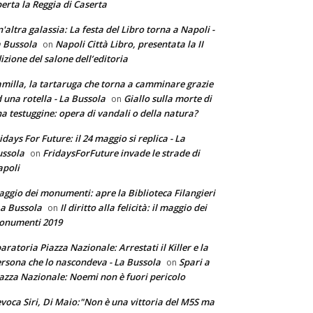
erta la Reggia di Caserta
'altra galassia: La festa del Libro torna a Napoli -
 Bussola
Napoli Città Libro, presentata la II
on
izione del salone dell’editoria
milla, la tartaruga che torna a camminare grazie
 una rotella - La Bussola
Giallo sulla morte di
on
a testuggine: opera di vandali o della natura?
idays For Future: il 24 maggio si replica - La
ssola
FridaysForFuture invade le strade di
on
poli
ggio dei monumenti: apre la Biblioteca Filangieri
La Bussola
Il diritto alla felicità: il maggio dei
on
onumenti 2019
aratoria Piazza Nazionale: Arrestati il Killer e la
rsona che lo nascondeva - La Bussola
Spari a
on
azza Nazionale: Noemi non è fuori pericolo
voca Siri, Di Maio:"Non è una vittoria del M5S ma