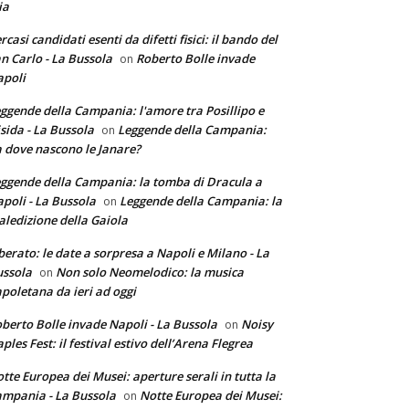
ia
rcasi candidati esenti da difetti fisici: il bando del
n Carlo - La Bussola
Roberto Bolle invade
on
poli
ggende della Campania: l'amore tra Posillipo e
sida - La Bussola
Leggende della Campania:
on
 dove nascono le Janare?
ggende della Campania: la tomba di Dracula a
poli - La Bussola
Leggende della Campania: la
on
ledizione della Gaiola
berato: le date a sorpresa a Napoli e Milano - La
ssola
Non solo Neomelodico: la musica
on
poletana da ieri ad oggi
berto Bolle invade Napoli - La Bussola
Noisy
on
ples Fest: il festival estivo dell’Arena Flegrea
tte Europea dei Musei: aperture serali in tutta la
mpania - La Bussola
Notte Europea dei Musei:
on