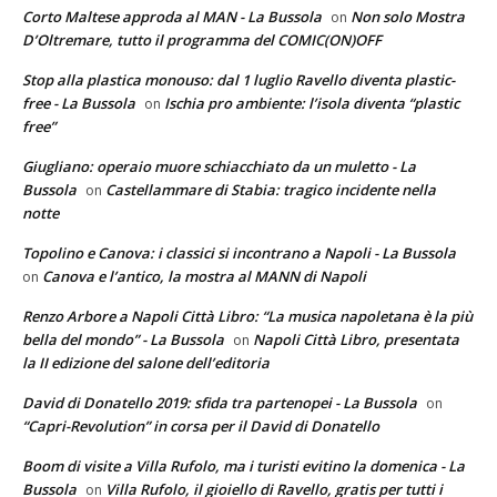
Corto Maltese approda al MAN - La Bussola
Non solo Mostra
on
D’Oltremare, tutto il programma del COMIC(ON)OFF
Stop alla plastica monouso: dal 1 luglio Ravello diventa plastic-
free - La Bussola
Ischia pro ambiente: l’isola diventa “plastic
on
free”
Giugliano: operaio muore schiacchiato da un muletto - La
Bussola
Castellammare di Stabia: tragico incidente nella
on
notte
Topolino e Canova: i classici si incontrano a Napoli - La Bussola
Canova e l’antico, la mostra al MANN di Napoli
on
Renzo Arbore a Napoli Città Libro: “La musica napoletana è la più
bella del mondo” - La Bussola
Napoli Città Libro, presentata
on
la II edizione del salone dell’editoria
David di Donatello 2019: sfida tra partenopei - La Bussola
on
“Capri-Revolution” in corsa per il David di Donatello
Boom di visite a Villa Rufolo, ma i turisti evitino la domenica - La
Bussola
Villa Rufolo, il gioiello di Ravello, gratis per tutti i
on