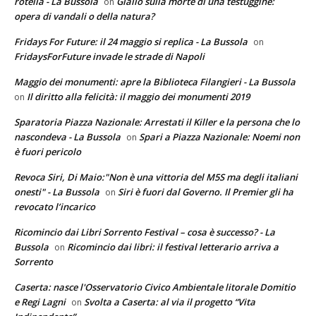
rotella - La Bussola
Giallo sulla morte di una testuggine:
on
opera di vandali o della natura?
Fridays For Future: il 24 maggio si replica - La Bussola
on
FridaysForFuture invade le strade di Napoli
Maggio dei monumenti: apre la Biblioteca Filangieri - La Bussola
Il diritto alla felicità: il maggio dei monumenti 2019
on
Sparatoria Piazza Nazionale: Arrestati il Killer e la persona che lo
nascondeva - La Bussola
Spari a Piazza Nazionale: Noemi non
on
è fuori pericolo
Revoca Siri, Di Maio:"Non è una vittoria del M5S ma degli italiani
onesti" - La Bussola
Siri è fuori dal Governo. Il Premier gli ha
on
revocato l’incarico
Ricomincio dai Libri Sorrento Festival – cosa è successo? - La
Bussola
Ricomincio dai libri: il festival letterario arriva a
on
Sorrento
Caserta: nasce l'Osservatorio Civico Ambientale litorale Domitio
e Regi Lagni
Svolta a Caserta: al via il progetto “Vita
on