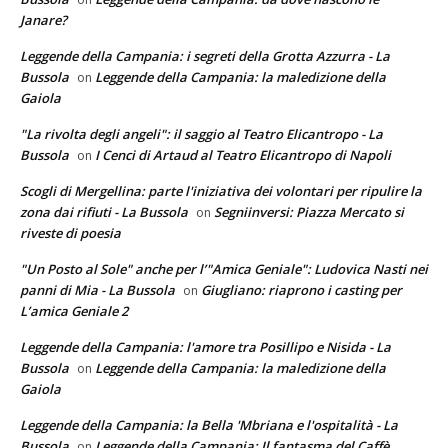
Janare?
Leggende della Campania: i segreti della Grotta Azzurra - La
Bussola
Leggende della Campania: la maledizione della
on
Gaiola
"La rivolta degli angeli": il saggio al Teatro Elicantropo - La
Bussola
I Cenci di Artaud al Teatro Elicantropo di Napoli
on
Scogli di Mergellina: parte l'iniziativa dei volontari per ripulire la
zona dai rifiuti - La Bussola
Segniinversi: Piazza Mercato si
on
riveste di poesia
"Un Posto al Sole" anche per l’"Amica Geniale": Ludovica Nasti nei
panni di Mia - La Bussola
Giugliano: riaprono i casting per
on
L’amica Geniale 2
Leggende della Campania: l'amore tra Posillipo e Nisida - La
Bussola
Leggende della Campania: la maledizione della
on
Gaiola
Leggende della Campania: la Bella 'Mbriana e l'ospitalità - La
Bussola
Leggende della Campania: Il fantasma del Caffè
on