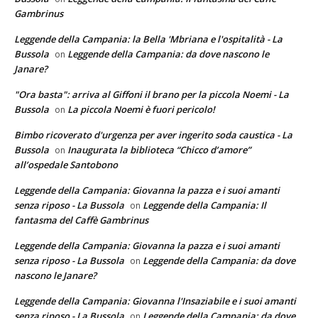
Gambrinus
Leggende della Campania: la Bella 'Mbriana e l'ospitalità - La
Bussola
Leggende della Campania: da dove nascono le
on
Janare?
"Ora basta": arriva al Giffoni il brano per la piccola Noemi - La
Bussola
La piccola Noemi è fuori pericolo!
on
Bimbo ricoverato d'urgenza per aver ingerito soda caustica - La
Bussola
Inaugurata la biblioteca “Chicco d’amore”
on
all’ospedale Santobono
Leggende della Campania: Giovanna la pazza e i suoi amanti
senza riposo - La Bussola
Leggende della Campania: Il
on
fantasma del Caffè Gambrinus
Leggende della Campania: Giovanna la pazza e i suoi amanti
senza riposo - La Bussola
Leggende della Campania: da dove
on
nascono le Janare?
Leggende della Campania: Giovanna l'Insaziabile e i suoi amanti
senza riposo - La Bussola
Leggende della Campania: da dove
on