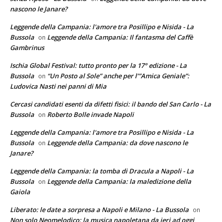
nascono le Janare?
Leggende della Campania: l'amore tra Posillipo e Nisida - La
Bussola
Leggende della Campania: Il fantasma del Caffè
on
Gambrinus
Ischia Global Festival: tutto pronto per la 17° edizione - La
Bussola
“Un Posto al Sole” anche per l’”Amica Geniale”:
on
Ludovica Nasti nei panni di Mia
Cercasi candidati esenti da difetti fisici: il bando del San Carlo - La
Bussola
Roberto Bolle invade Napoli
on
Leggende della Campania: l'amore tra Posillipo e Nisida - La
Bussola
Leggende della Campania: da dove nascono le
on
Janare?
Leggende della Campania: la tomba di Dracula a Napoli - La
Bussola
Leggende della Campania: la maledizione della
on
Gaiola
Liberato: le date a sorpresa a Napoli e Milano - La Bussola
on
Non solo Neomelodico: la musica napoletana da ieri ad oggi