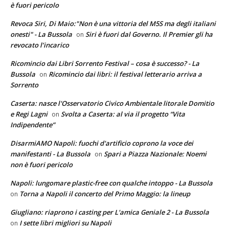
è fuori pericolo
Revoca Siri, Di Maio:"Non è una vittoria del M5S ma degli italiani
onesti" - La Bussola
Siri è fuori dal Governo. Il Premier gli ha
on
revocato l’incarico
Ricomincio dai Libri Sorrento Festival – cosa è successo? - La
Bussola
Ricomincio dai libri: il festival letterario arriva a
on
Sorrento
Caserta: nasce l'Osservatorio Civico Ambientale litorale Domitio
e Regi Lagni
Svolta a Caserta: al via il progetto “Vita
on
Indipendente”
DisarmiAMO Napoli: fuochi d'artificio coprono la voce dei
manifestanti - La Bussola
Spari a Piazza Nazionale: Noemi
on
non è fuori pericolo
Napoli: lungomare plastic-free con qualche intoppo - La Bussola
Torna a Napoli il concerto del Primo Maggio: la lineup
on
Giugliano: riaprono i casting per L'amica Geniale 2 - La Bussola
I sette libri migliori su Napoli
on