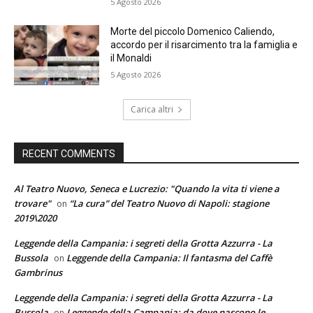
5 Agosto 2026
Morte del piccolo Domenico Caliendo,
accordo per il risarcimento tra la famiglia e
il Monaldi
5 Agosto 2026
Carica altri
RECENT COMMENTS
Al Teatro Nuovo, Seneca e Lucrezio: "Quando la vita ti viene a
trovare"
“La cura” del Teatro Nuovo di Napoli: stagione
on
2019\2020
Leggende della Campania: i segreti della Grotta Azzurra - La
Bussola
Leggende della Campania: Il fantasma del Caffè
on
Gambrinus
Leggende della Campania: i segreti della Grotta Azzurra - La
Bussola
Leggende della Campania: da dove nascono le
on