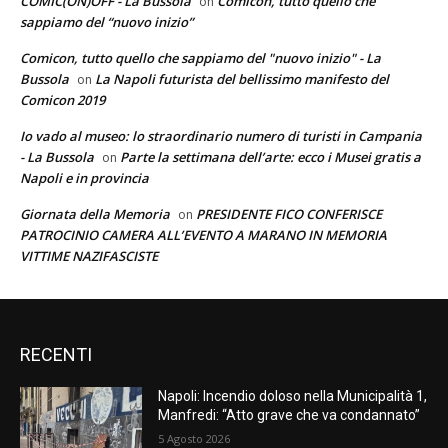
COMIC(ON)OFF - La Bussola
Comicon, tutto quello che
on
sappiamo del “nuovo inizio”
Comicon, tutto quello che sappiamo del "nuovo inizio" - La
Bussola
La Napoli futurista del bellissimo manifesto del
on
Comicon 2019
Io vado al museo: lo straordinario numero di turisti in Campania
- La Bussola
Parte la settimana dell’arte: ecco i Musei gratis a
on
Napoli e in provincia
Giornata della Memoria
PRESIDENTE FICO CONFERISCE
on
PATROCINIO CAMERA ALL’EVENTO A MARANO IN MEMORIA
VITTIME NAZIFASCISTE
RECENTI
Napoli: Incendio doloso nella Municipalità 1,
Manfredi: “Atto grave che va condannato”
5 Agosto 2026