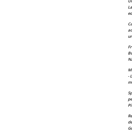
Un
La
ed
Ca
ad
un
Fr
Bu
Na
Ma
- 
m
Sp
pe
Pi
Re
de
Go