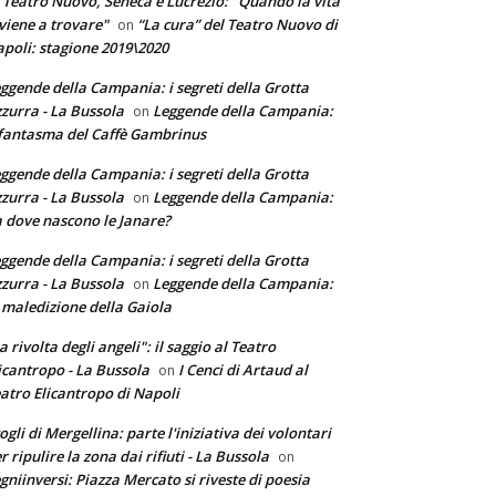
 Teatro Nuovo, Seneca e Lucrezio: "Quando la vita
 viene a trovare"
“La cura” del Teatro Nuovo di
on
poli: stagione 2019\2020
ggende della Campania: i segreti della Grotta
zurra - La Bussola
Leggende della Campania:
on
 fantasma del Caffè Gambrinus
ggende della Campania: i segreti della Grotta
zurra - La Bussola
Leggende della Campania:
on
 dove nascono le Janare?
ggende della Campania: i segreti della Grotta
zurra - La Bussola
Leggende della Campania:
on
 maledizione della Gaiola
a rivolta degli angeli": il saggio al Teatro
icantropo - La Bussola
I Cenci di Artaud al
on
atro Elicantropo di Napoli
ogli di Mergellina: parte l'iniziativa dei volontari
r ripulire la zona dai rifiuti - La Bussola
on
gniinversi: Piazza Mercato si riveste di poesia