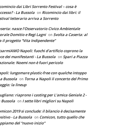
comincio dai Libri Sorrento Festival – cosa è
ccesso? - La Bussola
Ricomincio dai libri: il
on
stival letterario arriva a Sorrento
serta: nasce l'Osservatorio Civico Ambientale
torale Domitio e Regi Lagni
Svolta a Caserta: al
on
a il progetto “Vita Indipendente”
sarmiAMO Napoli: fuochi d'artificio coprono la
ce dei manifestanti - La Bussola
Spari a Piazza
on
zionale: Noemi non è fuori pericolo
poli: lungomare plastic-free con qualche intoppo
La Bussola
Torna a Napoli il concerto del Primo
on
ggio: la lineup
ugliano: riaprono i casting per L'amica Geniale 2 -
 Bussola
I sette libri migliori su Napoli
on
micon 2019 si conclude: il bilancio è decisamente
sitivo - La Bussola
Comicon, tutto quello che
on
ppiamo del “nuovo inizio”