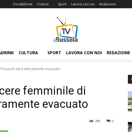
Food&Drink
Cultura
Sport
Lavora con noi
Redazione
&DRINK
CULTURA
SPORT
LAVORA CON NOI
REDAZIONE
i Pozzuoli sarà interamente evacuato
cere femminile di
eramente evacuato
798
0