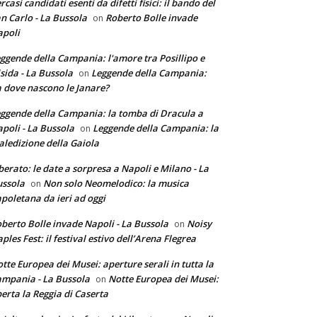
rcasi candidati esenti da difetti fisici: il bando del
n Carlo - La Bussola
Roberto Bolle invade
on
poli
ggende della Campania: l'amore tra Posillipo e
sida - La Bussola
Leggende della Campania:
on
 dove nascono le Janare?
ggende della Campania: la tomba di Dracula a
poli - La Bussola
Leggende della Campania: la
on
ledizione della Gaiola
berato: le date a sorpresa a Napoli e Milano - La
ssola
Non solo Neomelodico: la musica
on
poletana da ieri ad oggi
berto Bolle invade Napoli - La Bussola
Noisy
on
ples Fest: il festival estivo dell’Arena Flegrea
tte Europea dei Musei: aperture serali in tutta la
mpania - La Bussola
Notte Europea dei Musei:
on
erta la Reggia di Caserta