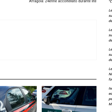
Afragola: 24enne accoltellato durante lite
“C
Le
su
de
Le
su
de
Le
su
de
Le
Ni
fa
Is
ed
pe
M