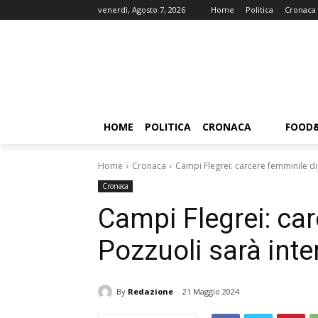
venerdì, Agosto 7, 2026
Home
Politica
Cronaca
HOME
POLITICA
CRONACA
FOOD
Home
Cronaca
Campi Flegrei: carcere femminile d
Cronaca
Campi Flegrei: car
Pozzuoli sarà int
By
Redazione
21 Maggio 2024