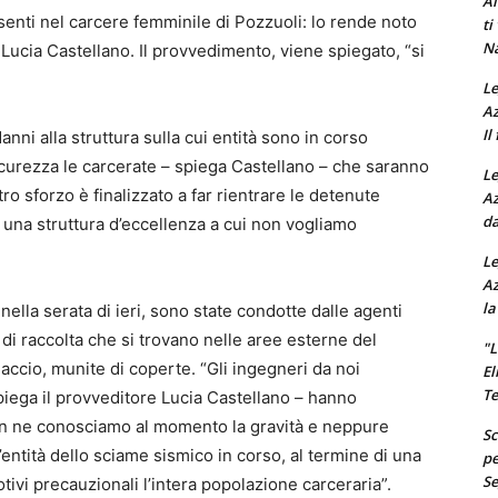
Al
enti nel carcere femminile di Pozzuoli: lo rende noto
ti
Na
 Lucia Castellano. Il provvedimento, viene spiegato, “si
Le
Az
Il
nni alla struttura sulla cui entità sono in corso
curezza le carcerate – spiega Castellano – che saranno
Le
tro sforzo è finalizzato a far rientrare le detenute
Az
da
 una struttura d’eccellenza a cui non vogliamo
Le
Az
la
nella serata di ieri, sono state condotte dalle agenti
i di raccolta che si trovano nelle aree esterne del
"L
diaccio, munite di coperte. “Gli ingegneri da noi
El
Te
piega il provveditore Lucia Castellano – hanno
non ne conosciamo al momento la gravità e neppure
Sc
entità dello sciame sismico in corso, al termine di una
pe
Se
tivi precauzionali l’intera popolazione carceraria”.