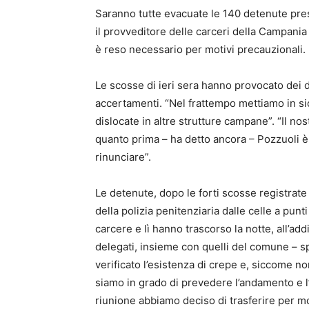
Saranno tutte evacuate le 140 detenute pres
il provveditore delle carceri della Campania
è reso necessario per motivi precauzionali.
Le scosse di ieri sera hanno provocato dei da
accertamenti. “Nel frattempo mettiamo in si
dislocate in altre strutture campane”. “Il nos
quanto prima – ha detto ancora – Pozzuoli è
rinunciare”.
Le detenute, dopo le forti scosse registrate 
della polizia penitenziaria dalle celle a punt
carcere e lì hanno trascorso la notte, all’ad
delegati, insieme con quelli del comune – s
verificato l’esistenza di crepe e, siccome 
siamo in grado di prevedere l’andamento e l’
riunione abbiamo deciso di trasferire per mo