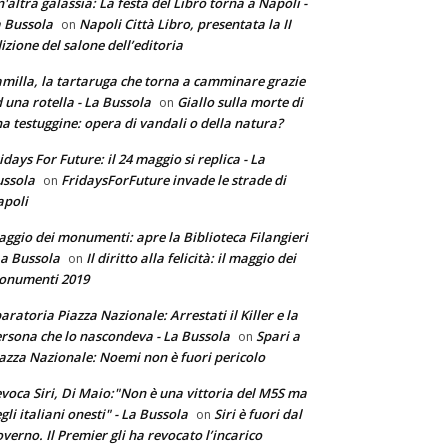
'altra galassia: La festa del Libro torna a Napoli -
 Bussola
Napoli Città Libro, presentata la II
on
izione del salone dell’editoria
milla, la tartaruga che torna a camminare grazie
 una rotella - La Bussola
Giallo sulla morte di
on
a testuggine: opera di vandali o della natura?
idays For Future: il 24 maggio si replica - La
ssola
FridaysForFuture invade le strade di
on
poli
ggio dei monumenti: apre la Biblioteca Filangieri
La Bussola
Il diritto alla felicità: il maggio dei
on
onumenti 2019
aratoria Piazza Nazionale: Arrestati il Killer e la
rsona che lo nascondeva - La Bussola
Spari a
on
azza Nazionale: Noemi non è fuori pericolo
voca Siri, Di Maio:"Non è una vittoria del M5S ma
gli italiani onesti" - La Bussola
Siri è fuori dal
on
verno. Il Premier gli ha revocato l’incarico