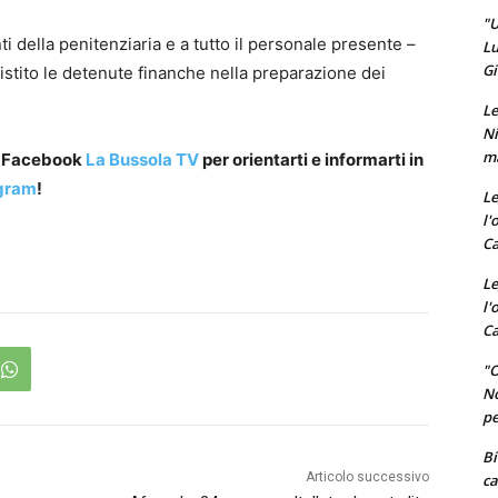
"U
i della penitenziaria e a tutto il personale presente –
Lu
Gi
istito le detenute finanche nella preparazione dei
Le
Ni
ma
a Facebook
La Bussola TV
per orientarti e informarti in
gram
!
Le
l'
Ca
Le
l'
Ca
"O
No
pe
Bi
Articolo successivo
ca