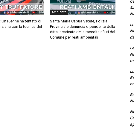
Ce
Sa
Ambiente
Na
: Un16enne ha tentato di
Santa Maria Capua Vetere, Polizia
Le
anziana con la tecnica del
Provinciale denuncia dipendente della
Ni
ditta incaricata della raccolta rifiuti dal
da
Comune per reati ambientali
Le
Na
ma
Li
Bu
na
Ro
Na
No
Ca
ap