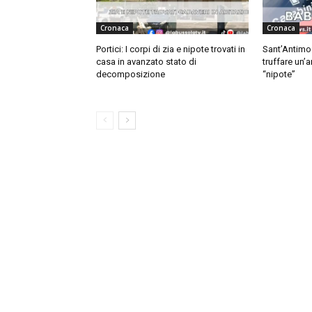
Cronaca
Cronaca
Portici: I corpi di zia e nipote trovati in
Sant’Antimo
casa in avanzato stato di
truffare un’
decomposizione
“nipote”