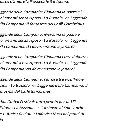
hicco d’amore” all’ospedale Santobono
ggende della Campania: Giovanna la pazza e i
oi amanti senza riposo - La Bussola
Leggende
on
lla Campania: Il fantasma del Caffè Gambrinus
ggende della Campania: Giovanna la pazza e i
oi amanti senza riposo - La Bussola
Leggende
on
lla Campania: da dove nascono le Janare?
ggende della Campania: Giovanna l'Insaziabile e i
oi amanti senza riposo - La Bussola
Leggende
on
lla Campania: da dove nascono le Janare?
ggende della Campania: l'amore tra Posillipo e
sida - La Bussola
Leggende della Campania: Il
on
ntasma del Caffè Gambrinus
chia Global Festival: tutto pronto per la 17°
izione - La Bussola
“Un Posto al Sole” anche
on
r l’”Amica Geniale”: Ludovica Nasti nei panni di
ia