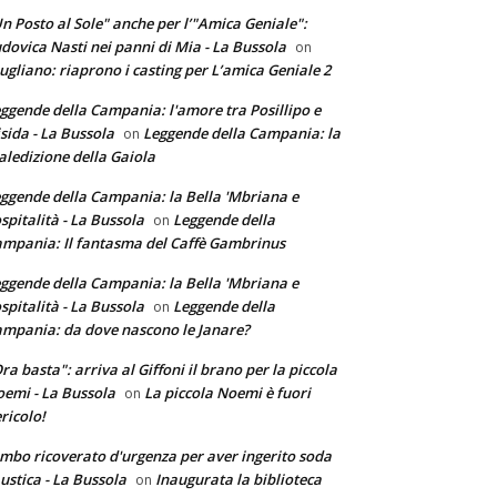
n Posto al Sole" anche per l’"Amica Geniale":
dovica Nasti nei panni di Mia - La Bussola
on
ugliano: riaprono i casting per L’amica Geniale 2
ggende della Campania: l'amore tra Posillipo e
sida - La Bussola
Leggende della Campania: la
on
ledizione della Gaiola
ggende della Campania: la Bella 'Mbriana e
ospitalità - La Bussola
Leggende della
on
mpania: Il fantasma del Caffè Gambrinus
ggende della Campania: la Bella 'Mbriana e
ospitalità - La Bussola
Leggende della
on
mpania: da dove nascono le Janare?
ra basta": arriva al Giffoni il brano per la piccola
emi - La Bussola
La piccola Noemi è fuori
on
ricolo!
mbo ricoverato d'urgenza per aver ingerito soda
ustica - La Bussola
Inaugurata la biblioteca
on