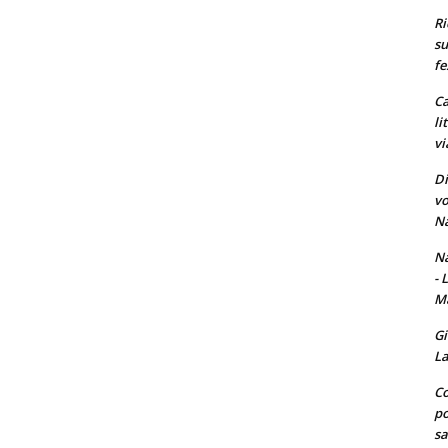
Ri
su
fe
Ca
li
vi
Di
vo
Na
Na
- 
Ma
Gi
La
Co
po
sa