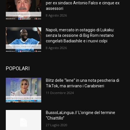
per ex sindaco Antonio Falco e cinque ex
assessori
8 Agosto 2026
Napoli, mercato in ostaggio di Lukaku:
senza la cessione di Big Rom restano
congelati Badiashile e i nuovi colpi
8 Agosto 2026
POPOLARI
Blitz delle “Iene” in una nota pescheria di
TikTok, ma arrivano i Carabinieri
11 Dicembre 2024
BussoLaLingua // L’origine del termine
“Chiattillo”
27 Luglio 2020