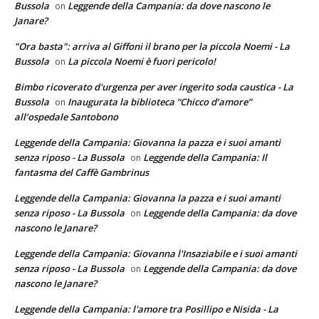
Bussola
Leggende della Campania: da dove nascono le
on
Janare?
"Ora basta": arriva al Giffoni il brano per la piccola Noemi - La
Bussola
La piccola Noemi è fuori pericolo!
on
Bimbo ricoverato d'urgenza per aver ingerito soda caustica - La
Bussola
Inaugurata la biblioteca “Chicco d’amore”
on
all’ospedale Santobono
Leggende della Campania: Giovanna la pazza e i suoi amanti
senza riposo - La Bussola
Leggende della Campania: Il
on
fantasma del Caffè Gambrinus
Leggende della Campania: Giovanna la pazza e i suoi amanti
senza riposo - La Bussola
Leggende della Campania: da dove
on
nascono le Janare?
Leggende della Campania: Giovanna l'Insaziabile e i suoi amanti
senza riposo - La Bussola
Leggende della Campania: da dove
on
nascono le Janare?
Leggende della Campania: l'amore tra Posillipo e Nisida - La