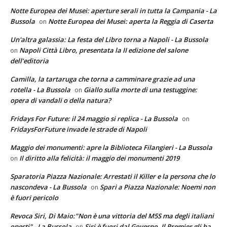
Notte Europea dei Musei: aperture serali in tutta la Campania - La
Bussola
Notte Europea dei Musei: aperta la Reggia di Caserta
on
Un'altra galassia: La festa del Libro torna a Napoli - La Bussola
Napoli Città Libro, presentata la II edizione del salone
on
dell’editoria
Camilla, la tartaruga che torna a camminare grazie ad una
rotella - La Bussola
Giallo sulla morte di una testuggine:
on
opera di vandali o della natura?
Fridays For Future: il 24 maggio si replica - La Bussola
on
FridaysForFuture invade le strade di Napoli
Maggio dei monumenti: apre la Biblioteca Filangieri - La Bussola
Il diritto alla felicità: il maggio dei monumenti 2019
on
Sparatoria Piazza Nazionale: Arrestati il Killer e la persona che lo
nascondeva - La Bussola
Spari a Piazza Nazionale: Noemi non
on
è fuori pericolo
Revoca Siri, Di Maio:"Non è una vittoria del M5S ma degli italiani
onesti" - La Bussola
Siri è fuori dal Governo. Il Premier gli ha
on