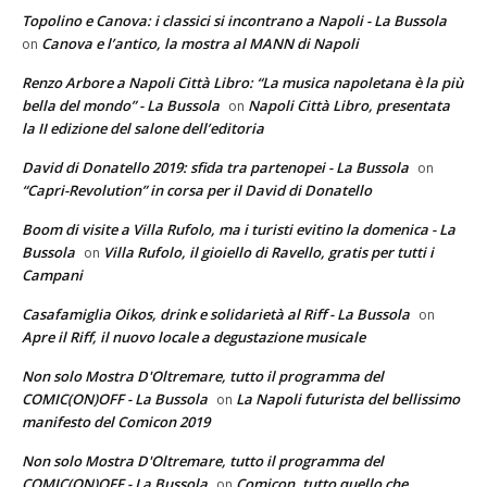
Topolino e Canova: i classici si incontrano a Napoli - La Bussola
Canova e l’antico, la mostra al MANN di Napoli
on
Renzo Arbore a Napoli Città Libro: “La musica napoletana è la più
bella del mondo” - La Bussola
Napoli Città Libro, presentata
on
la II edizione del salone dell’editoria
David di Donatello 2019: sfida tra partenopei - La Bussola
on
“Capri-Revolution” in corsa per il David di Donatello
Boom di visite a Villa Rufolo, ma i turisti evitino la domenica - La
Bussola
Villa Rufolo, il gioiello di Ravello, gratis per tutti i
on
Campani
Casafamiglia Oikos, drink e solidarietà al Riff - La Bussola
on
Apre il Riff, il nuovo locale a degustazione musicale
Non solo Mostra D'Oltremare, tutto il programma del
COMIC(ON)OFF - La Bussola
La Napoli futurista del bellissimo
on
manifesto del Comicon 2019
Non solo Mostra D'Oltremare, tutto il programma del
COMIC(ON)OFF - La Bussola
Comicon, tutto quello che
on