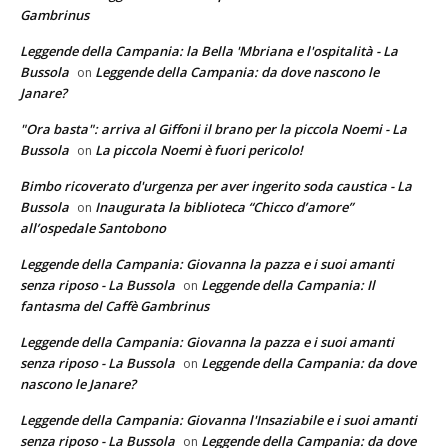
Gambrinus
Leggende della Campania: la Bella 'Mbriana e l'ospitalità - La
Bussola
Leggende della Campania: da dove nascono le
on
Janare?
"Ora basta": arriva al Giffoni il brano per la piccola Noemi - La
Bussola
La piccola Noemi è fuori pericolo!
on
Bimbo ricoverato d'urgenza per aver ingerito soda caustica - La
Bussola
Inaugurata la biblioteca “Chicco d’amore”
on
all’ospedale Santobono
Leggende della Campania: Giovanna la pazza e i suoi amanti
senza riposo - La Bussola
Leggende della Campania: Il
on
fantasma del Caffè Gambrinus
Leggende della Campania: Giovanna la pazza e i suoi amanti
senza riposo - La Bussola
Leggende della Campania: da dove
on
nascono le Janare?
Leggende della Campania: Giovanna l'Insaziabile e i suoi amanti
senza riposo - La Bussola
Leggende della Campania: da dove
on