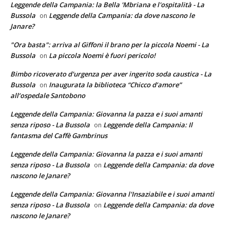
Leggende della Campania: la Bella 'Mbriana e l'ospitalità - La
Bussola
Leggende della Campania: da dove nascono le
on
Janare?
"Ora basta": arriva al Giffoni il brano per la piccola Noemi - La
Bussola
La piccola Noemi è fuori pericolo!
on
Bimbo ricoverato d'urgenza per aver ingerito soda caustica - La
Bussola
Inaugurata la biblioteca “Chicco d’amore”
on
all’ospedale Santobono
Leggende della Campania: Giovanna la pazza e i suoi amanti
senza riposo - La Bussola
Leggende della Campania: Il
on
fantasma del Caffè Gambrinus
Leggende della Campania: Giovanna la pazza e i suoi amanti
senza riposo - La Bussola
Leggende della Campania: da dove
on
nascono le Janare?
Leggende della Campania: Giovanna l'Insaziabile e i suoi amanti
senza riposo - La Bussola
Leggende della Campania: da dove
on
nascono le Janare?