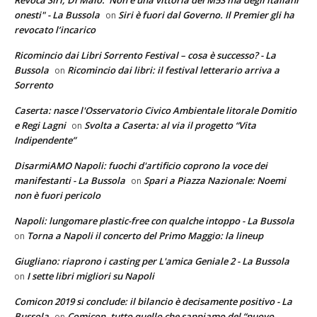
Revoca Siri, Di Maio:"Non è una vittoria del M5S ma degli italiani
onesti" - La Bussola
Siri è fuori dal Governo. Il Premier gli ha
on
revocato l’incarico
Ricomincio dai Libri Sorrento Festival – cosa è successo? - La
Bussola
Ricomincio dai libri: il festival letterario arriva a
on
Sorrento
Caserta: nasce l'Osservatorio Civico Ambientale litorale Domitio
e Regi Lagni
Svolta a Caserta: al via il progetto “Vita
on
Indipendente”
DisarmiAMO Napoli: fuochi d'artificio coprono la voce dei
manifestanti - La Bussola
Spari a Piazza Nazionale: Noemi
on
non è fuori pericolo
Napoli: lungomare plastic-free con qualche intoppo - La Bussola
Torna a Napoli il concerto del Primo Maggio: la lineup
on
Giugliano: riaprono i casting per L'amica Geniale 2 - La Bussola
I sette libri migliori su Napoli
on
Comicon 2019 si conclude: il bilancio è decisamente positivo - La
Bussola
Comicon, tutto quello che sappiamo del “nuovo
on