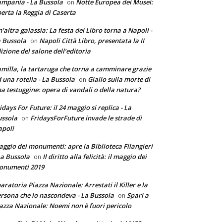
mpania - La Bussola
Notte Europea dei Musei:
on
erta la Reggia di Caserta
'altra galassia: La festa del Libro torna a Napoli -
 Bussola
Napoli Città Libro, presentata la II
on
izione del salone dell’editoria
milla, la tartaruga che torna a camminare grazie
 una rotella - La Bussola
Giallo sulla morte di
on
a testuggine: opera di vandali o della natura?
idays For Future: il 24 maggio si replica - La
ssola
FridaysForFuture invade le strade di
on
poli
ggio dei monumenti: apre la Biblioteca Filangieri
La Bussola
Il diritto alla felicità: il maggio dei
on
onumenti 2019
aratoria Piazza Nazionale: Arrestati il Killer e la
rsona che lo nascondeva - La Bussola
Spari a
on
azza Nazionale: Noemi non è fuori pericolo