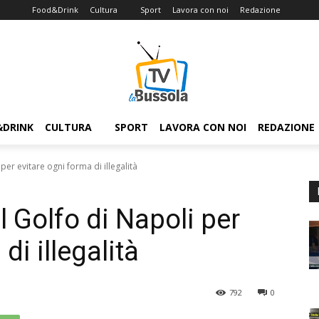
Food&Drink
Cultura
Sport
Lavora con noi
Redazione
&DRINK
CULTURA
SPORT
LAVORA CON NOI
REDAZIONE
 per evitare ogni forma di illegalità
el Golfo di Napoli per
di illegalità
792
0