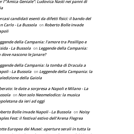
r l’”Amica Geniale”: Ludovica Nasti nei panni di
ia
rcasi candidati esenti da difetti fisici: il bando del
n Carlo - La Bussola
Roberto Bolle invade
on
poli
ggende della Campania: l'amore tra Posillipo e
sida - La Bussola
Leggende della Campania:
on
 dove nascono le Janare?
ggende della Campania: la tomba di Dracula a
poli - La Bussola
Leggende della Campania: la
on
ledizione della Gaiola
berato: le date a sorpresa a Napoli e Milano - La
ssola
Non solo Neomelodico: la musica
on
poletana da ieri ad oggi
berto Bolle invade Napoli - La Bussola
Noisy
on
ples Fest: il festival estivo dell’Arena Flegrea
tte Europea dei Musei: aperture serali in tutta la