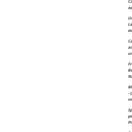
Ca
ap
Un
La
ed
Ca
ad
un
Fr
Bu
Na
Ma
- 
m
Sp
pe
Pi