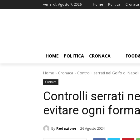
venerdì, Agosto 7, 2026
Home
Politica
Cronaca
HOME
POLITICA
CRONACA
FOOD
Home
Cronaca
Controlli serrati nel Golfo di Napoli
Cronaca
Controlli serrati n
evitare ogni forma 
By
Redazione
26 Agosto 2024