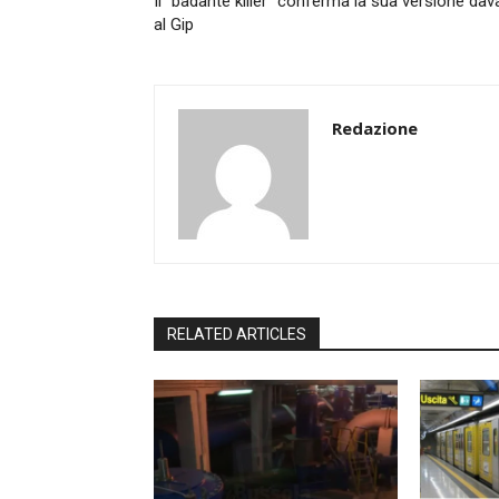
Il “badante killer” conferma la sua versione dav
al Gip
Redazione
RELATED ARTICLES