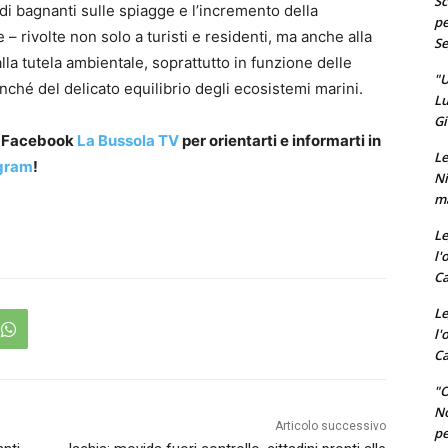
Sc
di bagnanti sulle spiagge e l’incremento della
pe
 rivolte non solo a turisti e residenti, ma anche alla
Se
lla tutela ambientale, soprattutto in funzione delle
"U
onché del delicato equilibrio degli ecosistemi marini.
Lu
Gi
a Facebook
La Bussola TV
per orientarti e informarti in
Le
gram
!
Ni
ma
Le
l'
Ca
Le
l'
Ca
"O
No
Articolo successivo
pe