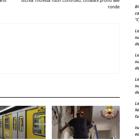
anti
Ischia: movida fuori controllo, cittadini pronti alle
Bi
ronde
ca
“C
Le
su
de
Le
su
de
Le
su
de
Le
Ni
fa
Is
ed