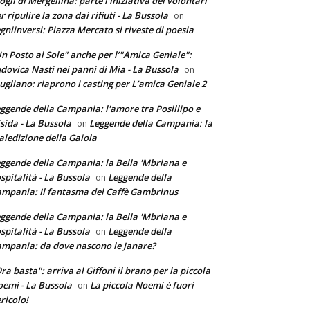
ogli di Mergellina: parte l'iniziativa dei volontari
r ripulire la zona dai rifiuti - La Bussola
on
gniinversi: Piazza Mercato si riveste di poesia
n Posto al Sole" anche per l’"Amica Geniale":
dovica Nasti nei panni di Mia - La Bussola
on
ugliano: riaprono i casting per L’amica Geniale 2
ggende della Campania: l'amore tra Posillipo e
sida - La Bussola
Leggende della Campania: la
on
ledizione della Gaiola
ggende della Campania: la Bella 'Mbriana e
ospitalità - La Bussola
Leggende della
on
mpania: Il fantasma del Caffè Gambrinus
ggende della Campania: la Bella 'Mbriana e
ospitalità - La Bussola
Leggende della
on
mpania: da dove nascono le Janare?
ra basta": arriva al Giffoni il brano per la piccola
emi - La Bussola
La piccola Noemi è fuori
on
ricolo!