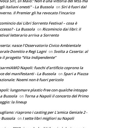
voca Siri, Di Maio:"Non è una vittoria del M5S ma
gli italiani onesti" - La Bussola
Siri è fuori dal
on
verno. Il Premier gli ha revocato l’incarico
comincio dai Libri Sorrento Festival – cosa è
ccesso? - La Bussola
Ricomincio dai libri: il
on
stival letterario arriva a Sorrento
serta: nasce l'Osservatorio Civico Ambientale
torale Domitio e Regi Lagni
Svolta a Caserta: al
on
a il progetto “Vita Indipendente”
sarmiAMO Napoli: fuochi d'artificio coprono la
ce dei manifestanti - La Bussola
Spari a Piazza
on
zionale: Noemi non è fuori pericolo
poli: lungomare plastic-free con qualche intoppo
La Bussola
Torna a Napoli il concerto del Primo
on
ggio: la lineup
ugliano: riaprono i casting per L'amica Geniale 2 -
 Bussola
I sette libri migliori su Napoli
on