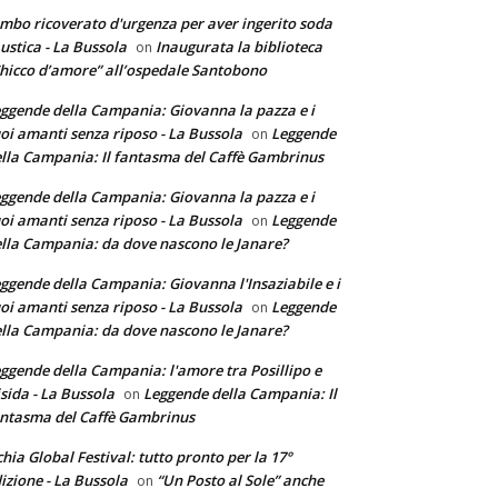
mbo ricoverato d'urgenza per aver ingerito soda
ustica - La Bussola
Inaugurata la biblioteca
on
hicco d’amore” all’ospedale Santobono
ggende della Campania: Giovanna la pazza e i
oi amanti senza riposo - La Bussola
Leggende
on
lla Campania: Il fantasma del Caffè Gambrinus
ggende della Campania: Giovanna la pazza e i
oi amanti senza riposo - La Bussola
Leggende
on
lla Campania: da dove nascono le Janare?
ggende della Campania: Giovanna l'Insaziabile e i
oi amanti senza riposo - La Bussola
Leggende
on
lla Campania: da dove nascono le Janare?
ggende della Campania: l'amore tra Posillipo e
sida - La Bussola
Leggende della Campania: Il
on
ntasma del Caffè Gambrinus
chia Global Festival: tutto pronto per la 17°
izione - La Bussola
“Un Posto al Sole” anche
on