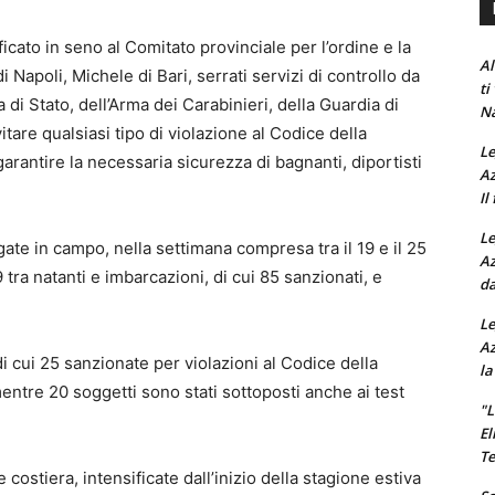
cato in seno al Comitato provinciale per l’ordine e la
Al
 Napoli, Michele di Bari, serrati servizi di controllo da
ti
a di Stato, dell’Arma dei Carabinieri, della Guardia di
Na
itare qualsiasi tipo di violazione al Codice della
Le
garantire la necessaria sicurezza di bagnanti, diportisti
Az
Il
Le
gate in campo, nella settimana compresa tra il 19 e il 25
Az
 tra natanti e imbarcazioni, di cui 85 sanzionati, e
da
Le
Az
i cui 25 sanzionate per violazioni al Codice della
la
entre 20 soggetti sono stati sottoposti anche ai test
"L
El
Te
 costiera, intensificate dall’inizio della stagione estiva