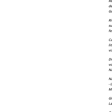
Re
de
Go
Ri
su
fe
Ca
li
vi
Di
vo
Na
Na
- 
Ma
Gi
La