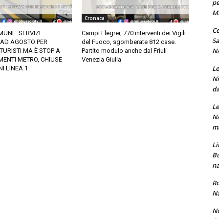
pe
M
Cronaca
Ce
MUNE: SERVIZI
Campi Flegrei, 770 interventi dei Vigili
Sa
 AD AGOSTO PER
del Fuoco, sgomberate 812 case.
Na
 TURISTI MA È STOP A
Partito modulo anche dal Friuli
ENTI METRO, CHIUSE
Venezia Giulia
Le
I LINEA 1
Ni
da
Le
Na
ma
Li
Bu
na
Ro
Na
No