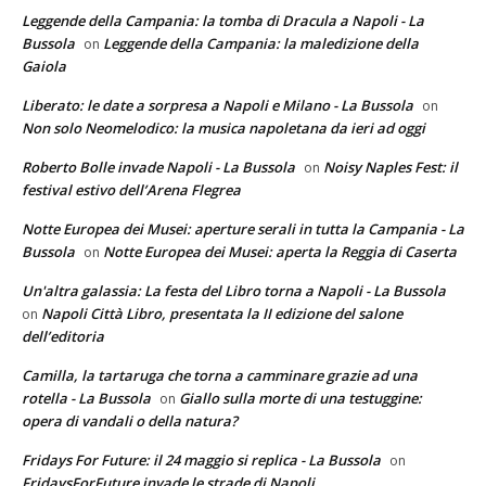
Leggende della Campania: la tomba di Dracula a Napoli - La
Bussola
Leggende della Campania: la maledizione della
on
Gaiola
Liberato: le date a sorpresa a Napoli e Milano - La Bussola
on
Non solo Neomelodico: la musica napoletana da ieri ad oggi
Roberto Bolle invade Napoli - La Bussola
Noisy Naples Fest: il
on
festival estivo dell’Arena Flegrea
Notte Europea dei Musei: aperture serali in tutta la Campania - La
Bussola
Notte Europea dei Musei: aperta la Reggia di Caserta
on
Un'altra galassia: La festa del Libro torna a Napoli - La Bussola
Napoli Città Libro, presentata la II edizione del salone
on
dell’editoria
Camilla, la tartaruga che torna a camminare grazie ad una
rotella - La Bussola
Giallo sulla morte di una testuggine:
on
opera di vandali o della natura?
Fridays For Future: il 24 maggio si replica - La Bussola
on
FridaysForFuture invade le strade di Napoli