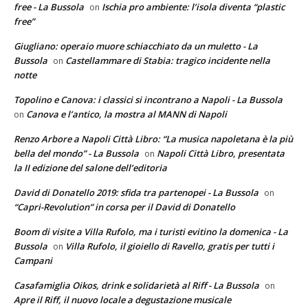
free - La Bussola
Ischia pro ambiente: l’isola diventa “plastic
on
free”
Giugliano: operaio muore schiacchiato da un muletto - La
Bussola
Castellammare di Stabia: tragico incidente nella
on
notte
Topolino e Canova: i classici si incontrano a Napoli - La Bussola
Canova e l’antico, la mostra al MANN di Napoli
on
Renzo Arbore a Napoli Città Libro: “La musica napoletana è la più
bella del mondo” - La Bussola
Napoli Città Libro, presentata
on
la II edizione del salone dell’editoria
David di Donatello 2019: sfida tra partenopei - La Bussola
on
“Capri-Revolution” in corsa per il David di Donatello
Boom di visite a Villa Rufolo, ma i turisti evitino la domenica - La
Bussola
Villa Rufolo, il gioiello di Ravello, gratis per tutti i
on
Campani
Casafamiglia Oikos, drink e solidarietà al Riff - La Bussola
on
Apre il Riff, il nuovo locale a degustazione musicale