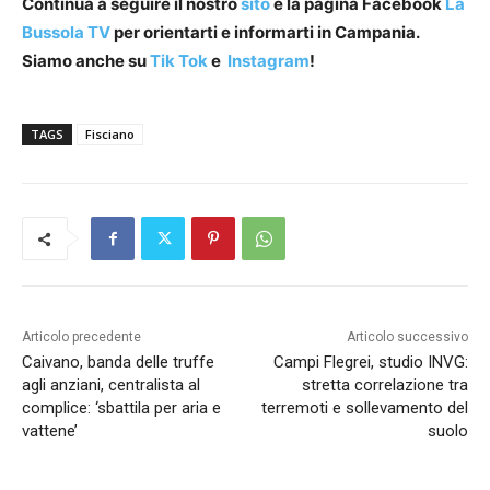
Continua a seguire il nostro
sito
e la pagina Facebook
La
Bussola TV
per orientarti e informarti in Campania.
Siamo anche su
Tik Tok
e
Instagram
!
TAGS
Fisciano
Articolo precedente
Articolo successivo
Caivano, banda delle truffe
Campi Flegrei, studio INVG:
agli anziani, centralista al
stretta correlazione tra
complice: ‘sbattila per aria e
terremoti e sollevamento del
vattene’
suolo