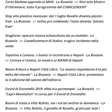
Corto Maltese approda al MAN - La Bussola
Non solo Mostra
on
D’Oltremare, tutto il programma del COMIC(ON)OFF
Stop alla plastica monouso: dal 1 luglio Ravello diventa plastic-
free - La Bussola
Ischia pro ambiente: l’isola diventa “plastic
on
free”
Giugliano: operaio muore schiacchiato da un muletto - La
Bussola
Castellammare di Stabia: tragico incidente nella
on
notte
Topolino e Canova: i classici si incontrano a Napoli - La Bussola
Canova e l’antico, la mostra al MANN di Napoli
on
Renzo Arbore a Napoli Città Libro: “La musica napoletana è la più
bella del mondo” - La Bussola
Napoli Città Libro, presentata
on
la II edizione del salone dell’editoria
David di Donatello 2019: sfida tra partenopei - La Bussola
on
“Capri-Revolution” in corsa per il David di Donatello
Boom di visite a Villa Rufolo, ma i turisti evitino la domenica - La
Bussola
Villa Rufolo, il gioiello di Ravello, gratis per tutti i
on