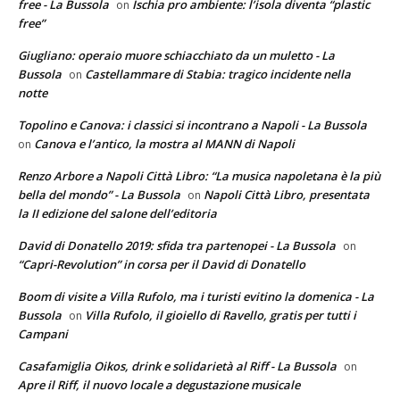
free - La Bussola
Ischia pro ambiente: l’isola diventa “plastic
on
free”
Giugliano: operaio muore schiacchiato da un muletto - La
Bussola
Castellammare di Stabia: tragico incidente nella
on
notte
Topolino e Canova: i classici si incontrano a Napoli - La Bussola
Canova e l’antico, la mostra al MANN di Napoli
on
Renzo Arbore a Napoli Città Libro: “La musica napoletana è la più
bella del mondo” - La Bussola
Napoli Città Libro, presentata
on
la II edizione del salone dell’editoria
David di Donatello 2019: sfida tra partenopei - La Bussola
on
“Capri-Revolution” in corsa per il David di Donatello
Boom di visite a Villa Rufolo, ma i turisti evitino la domenica - La
Bussola
Villa Rufolo, il gioiello di Ravello, gratis per tutti i
on
Campani
Casafamiglia Oikos, drink e solidarietà al Riff - La Bussola
on
Apre il Riff, il nuovo locale a degustazione musicale