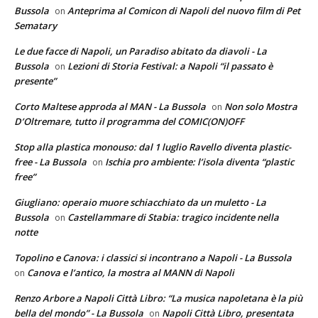
Bussola
Anteprima al Comicon di Napoli del nuovo film di Pet
on
Sematary
Le due facce di Napoli, un Paradiso abitato da diavoli - La
Bussola
Lezioni di Storia Festival: a Napoli “il passato è
on
presente”
Corto Maltese approda al MAN - La Bussola
Non solo Mostra
on
D’Oltremare, tutto il programma del COMIC(ON)OFF
Stop alla plastica monouso: dal 1 luglio Ravello diventa plastic-
free - La Bussola
Ischia pro ambiente: l’isola diventa “plastic
on
free”
Giugliano: operaio muore schiacchiato da un muletto - La
Bussola
Castellammare di Stabia: tragico incidente nella
on
notte
Topolino e Canova: i classici si incontrano a Napoli - La Bussola
Canova e l’antico, la mostra al MANN di Napoli
on
Renzo Arbore a Napoli Città Libro: “La musica napoletana è la più
bella del mondo” - La Bussola
Napoli Città Libro, presentata
on