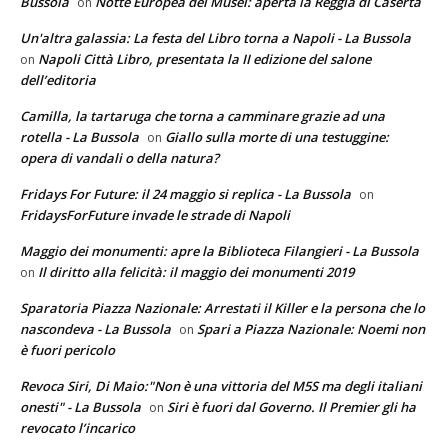
Bussola
Notte Europea dei Musei: aperta la Reggia di Caserta
on
Un'altra galassia: La festa del Libro torna a Napoli - La Bussola
Napoli Città Libro, presentata la II edizione del salone
on
dell’editoria
Camilla, la tartaruga che torna a camminare grazie ad una
rotella - La Bussola
Giallo sulla morte di una testuggine:
on
opera di vandali o della natura?
Fridays For Future: il 24 maggio si replica - La Bussola
on
FridaysForFuture invade le strade di Napoli
Maggio dei monumenti: apre la Biblioteca Filangieri - La Bussola
Il diritto alla felicità: il maggio dei monumenti 2019
on
Sparatoria Piazza Nazionale: Arrestati il Killer e la persona che lo
nascondeva - La Bussola
Spari a Piazza Nazionale: Noemi non
on
è fuori pericolo
Revoca Siri, Di Maio:"Non è una vittoria del M5S ma degli italiani
onesti" - La Bussola
Siri è fuori dal Governo. Il Premier gli ha
on
revocato l’incarico