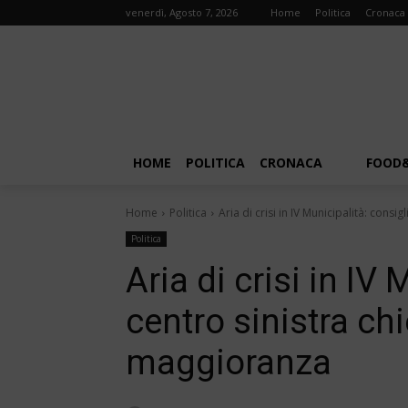
venerdì, Agosto 7, 2026
Home
Politica
Cronaca
HOME
POLITICA
CRONACA
FOOD
Home
Politica
Aria di crisi in IV Municipalità: cons
Politica
Aria di crisi in IV 
centro sinistra ch
maggioranza