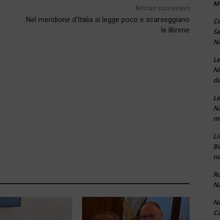
M
Articolo successivo
Nel meridione d’Italia si legge poco e scarseggiano
Ce
le librerie
Sa
Na
Le
Ni
da
Le
Na
ma
Li
Bu
na
Ro
Na
No
Ca