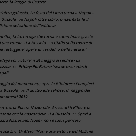
erta la Reggia di Caserta
'altra galassia: La festa del Libro torna a Napoli -
 Bussola
Napoli Città Libro, presentata la II
on
izione del salone dell’editoria
milla, la tartaruga che torna a camminare grazie
 una rotella - La Bussola
Giallo sulla morte di
on
a testuggine: opera di vandali o della natura?
idays For Future: il 24 maggio si replica - La
ssola
FridaysForFuture invade le strade di
on
poli
ggio dei monumenti: apre la Biblioteca Filangieri
La Bussola
Il diritto alla felicità: il maggio dei
on
onumenti 2019
aratoria Piazza Nazionale: Arrestati il Killer e la
rsona che lo nascondeva - La Bussola
Spari a
on
azza Nazionale: Noemi non è fuori pericolo
voca Siri, Di Maio:"Non è una vittoria del M5S ma