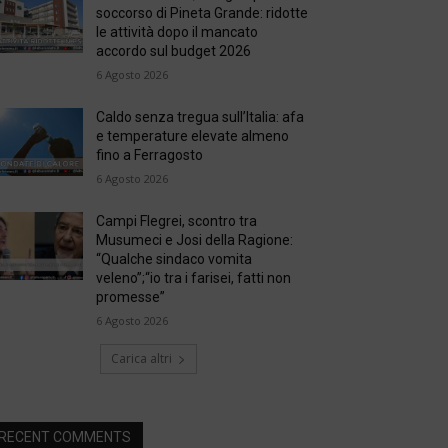
soccorso di Pineta Grande: ridotte
le attività dopo il mancato
accordo sul budget 2026
6 Agosto 2026
Caldo senza tregua sull’Italia: afa
e temperature elevate almeno
fino a Ferragosto
6 Agosto 2026
Campi Flegrei, scontro tra
Musumeci e Josi della Ragione:
“Qualche sindaco vomita
veleno”;“io tra i farisei, fatti non
promesse”
6 Agosto 2026
Carica altri
RECENT COMMENTS