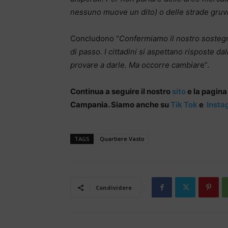
nessuno muove un dito) o delle strade gruvi
Concludono “
Confermiamo il nostro sostegn
di passo. I cittadini si aspettano risposte d
provare a darle. Ma occorre cambiar
e”.
Continua a seguire il nostro
sito
e la pagin
Campania. Siamo anche su
Tik Tok
e
Insta
TAGS
Quartiere Vasto
Condividere