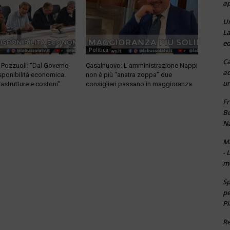
ap
Un
La
ed
Politica
Ca
Pozzuoli: “Dal Governo
Casalnuovo: L’amministrazione Nappi
ad
ponibilità economica.
non è più “anatra zoppa” due
un
frastrutture e costoni”
consiglieri passano in maggioranza
Fr
Bu
Na
Ma
- 
m
Sp
pe
Pi
Re