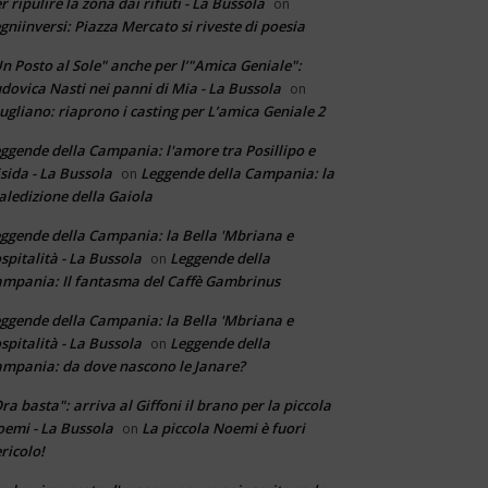
r ripulire la zona dai rifiuti - La Bussola
on
gniinversi: Piazza Mercato si riveste di poesia
n Posto al Sole" anche per l’"Amica Geniale":
dovica Nasti nei panni di Mia - La Bussola
on
ugliano: riaprono i casting per L’amica Geniale 2
ggende della Campania: l'amore tra Posillipo e
sida - La Bussola
Leggende della Campania: la
on
ledizione della Gaiola
ggende della Campania: la Bella 'Mbriana e
ospitalità - La Bussola
Leggende della
on
mpania: Il fantasma del Caffè Gambrinus
ggende della Campania: la Bella 'Mbriana e
ospitalità - La Bussola
Leggende della
on
mpania: da dove nascono le Janare?
ra basta": arriva al Giffoni il brano per la piccola
emi - La Bussola
La piccola Noemi è fuori
on
ricolo!