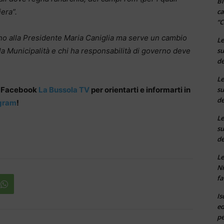
Bi
ca
era”.
“C
o alla Presidente Maria Caniglia ma serve un cambio
Le
su
alla Municipalità e chi ha responsabilità di governo deve
de
Le
su
a Facebook
La Bussola TV
per orientarti e informarti in
de
gram
!
Le
su
de
Le
Ni
fa
Is
ed
pe