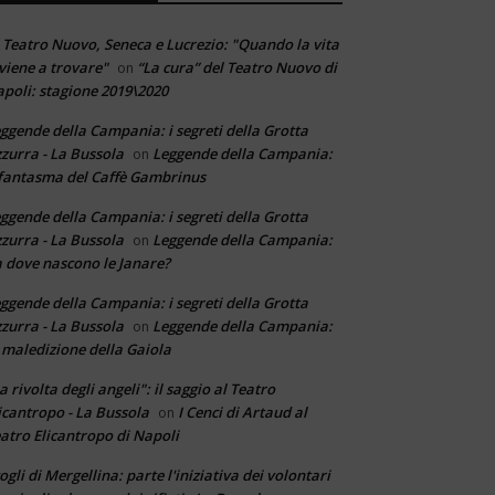
 Teatro Nuovo, Seneca e Lucrezio: "Quando la vita
 viene a trovare"
“La cura” del Teatro Nuovo di
on
poli: stagione 2019\2020
ggende della Campania: i segreti della Grotta
zurra - La Bussola
Leggende della Campania:
on
 fantasma del Caffè Gambrinus
ggende della Campania: i segreti della Grotta
zurra - La Bussola
Leggende della Campania:
on
 dove nascono le Janare?
ggende della Campania: i segreti della Grotta
zurra - La Bussola
Leggende della Campania:
on
 maledizione della Gaiola
a rivolta degli angeli": il saggio al Teatro
icantropo - La Bussola
I Cenci di Artaud al
on
atro Elicantropo di Napoli
ogli di Mergellina: parte l'iniziativa dei volontari