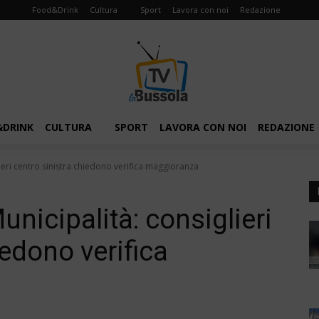
Food&Drink
Cultura
Sport
Lavora con noi
Redazione
&DRINK
CULTURA
SPORT
LAVORA CON NOI
REDAZIONE
iglieri centro sinistra chiedono verifica maggioranza
Municipalità: consiglieri
iedono verifica