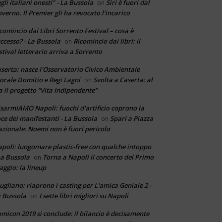
gli italiani onesti" - La Bussola
Siri è fuori dal
on
verno. Il Premier gli ha revocato l’incarico
comincio dai Libri Sorrento Festival – cosa è
ccesso? - La Bussola
Ricomincio dai libri: il
on
stival letterario arriva a Sorrento
serta: nasce l'Osservatorio Civico Ambientale
torale Domitio e Regi Lagni
Svolta a Caserta: al
on
a il progetto “Vita Indipendente”
sarmiAMO Napoli: fuochi d'artificio coprono la
ce dei manifestanti - La Bussola
Spari a Piazza
on
zionale: Noemi non è fuori pericolo
poli: lungomare plastic-free con qualche intoppo
La Bussola
Torna a Napoli il concerto del Primo
on
ggio: la lineup
ugliano: riaprono i casting per L'amica Geniale 2 -
 Bussola
I sette libri migliori su Napoli
on
micon 2019 si conclude: il bilancio è decisamente