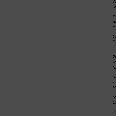
de
Go
Ri
su
fe
Ca
li
vi
Di
vo
Na
Na
- 
Ma
Gi
La
Co