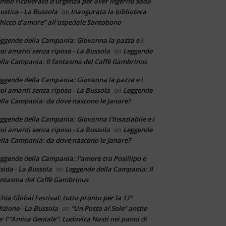
mbo ricoverato d'urgenza per aver ingerito soda
ustica - La Bussola
Inaugurata la biblioteca
on
hicco d’amore” all’ospedale Santobono
ggende della Campania: Giovanna la pazza e i
oi amanti senza riposo - La Bussola
Leggende
on
lla Campania: Il fantasma del Caffè Gambrinus
ggende della Campania: Giovanna la pazza e i
oi amanti senza riposo - La Bussola
Leggende
on
lla Campania: da dove nascono le Janare?
ggende della Campania: Giovanna l'Insaziabile e i
oi amanti senza riposo - La Bussola
Leggende
on
lla Campania: da dove nascono le Janare?
ggende della Campania: l'amore tra Posillipo e
sida - La Bussola
Leggende della Campania: Il
on
ntasma del Caffè Gambrinus
chia Global Festival: tutto pronto per la 17°
izione - La Bussola
“Un Posto al Sole” anche
on
r l’”Amica Geniale”: Ludovica Nasti nei panni di