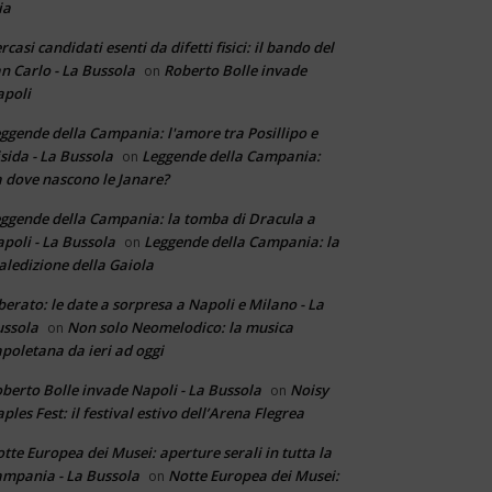
ia
rcasi candidati esenti da difetti fisici: il bando del
n Carlo - La Bussola
Roberto Bolle invade
on
poli
ggende della Campania: l'amore tra Posillipo e
sida - La Bussola
Leggende della Campania:
on
 dove nascono le Janare?
ggende della Campania: la tomba di Dracula a
poli - La Bussola
Leggende della Campania: la
on
ledizione della Gaiola
berato: le date a sorpresa a Napoli e Milano - La
ssola
Non solo Neomelodico: la musica
on
poletana da ieri ad oggi
berto Bolle invade Napoli - La Bussola
Noisy
on
ples Fest: il festival estivo dell’Arena Flegrea
tte Europea dei Musei: aperture serali in tutta la
mpania - La Bussola
Notte Europea dei Musei:
on