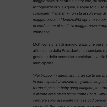
maggioranza di centro sinistra che, su scelte
accoglienza di Via Aquila, e apparso diviso e
consiglieri firmatari – non sta assolvendo al 
maggioranza; in Municipalità ognuno va per i
di confusione di ruoli tra maggioranza e op
chiarezza
”.
Molti consiglieri di maggioranza, che pure ha
all’elezione della Presidente, denunciano ma
gestione della macchina amministrativa sia i
municipalità.
“Purtroppo, in questi anni gran parte dei prob
in municipalità avanzano degrado e illegalit
ferma al palo, le baby gang dilagano, in tutt
e alcune aree strategiche come Porta Capuan
centrale sono assediate da tossicodipendenti
disperati. Per non parlare delle aree mercata