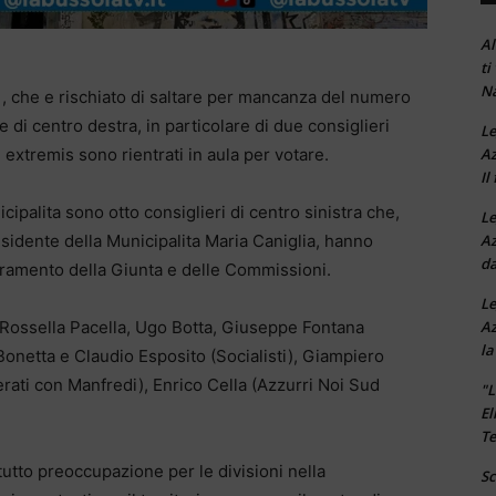
Al
ti
Na
à , che e rischiato di saltare per mancanza del numero
e di centro destra, in particolare di due consiglieri
Le
Az
xtremis sono rientrati in aula per votare.
Il
icipalita sono otto consiglieri di centro sinistra che,
Le
Az
sidente della Municipalita Maria Caniglia, hanno
da
zeramento della Giunta e delle Commissioni.
Le
Az
: Rossella Pacella, Ugo Botta, Giuseppe Fontana
la
 Bonetta e Claudio Esposito (Socialisti), Giampiero
rati con Manfredi), Enrico Cella (Azzurri Noi Sud
"L
El
Te
utto preoccupazione per le divisioni nella
Sc