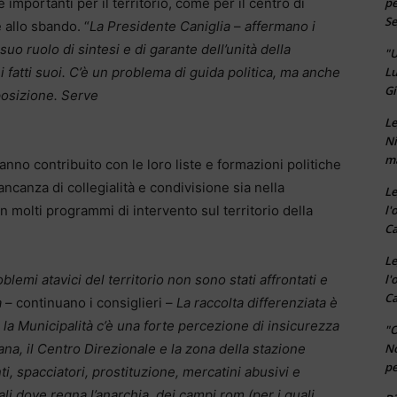
pe
 importanti per il territorio, come per il centro di
Se
 allo sbando. “
La Presidente Caniglia
–
affermano i
suo ruolo di sintesi e di garante dell’unità della
"U
Lu
 fatti suoi. C’è un problema di guida politica, ma anche
Gi
posizione. Serve
Le
Ni
ma
nno contribuito con le loro liste e formazioni politiche
ncanza di collegialità e condivisione sia nella
Le
l'
n molti programmi di intervento sul territorio della
Ca
Le
l'
lemi atavici del territorio non sono stati affrontati e
Ca
à
– continuano i consiglieri –
La raccolta differenziata è
a la Municipalità c’è una forte percezione di insicurezza
"O
No
a, il Centro Direzionale e la zona della stazione
pe
, spacciatori, prostituzione, mercatini abusivi e
li dove regna l’anarchia, dei campi rom (per i quali