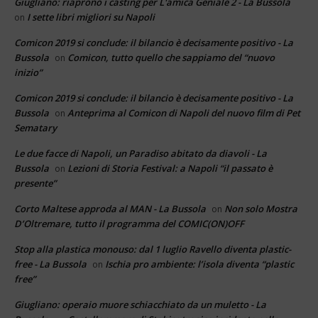
Giugliano: riaprono i casting per L'amica Geniale 2 - La Bussola
I sette libri migliori su Napoli
on
Comicon 2019 si conclude: il bilancio è decisamente positivo - La
Bussola
Comicon, tutto quello che sappiamo del “nuovo
on
inizio”
Comicon 2019 si conclude: il bilancio è decisamente positivo - La
Bussola
Anteprima al Comicon di Napoli del nuovo film di Pet
on
Sematary
Le due facce di Napoli, un Paradiso abitato da diavoli - La
Bussola
Lezioni di Storia Festival: a Napoli “il passato è
on
presente”
Corto Maltese approda al MAN - La Bussola
Non solo Mostra
on
D’Oltremare, tutto il programma del COMIC(ON)OFF
Stop alla plastica monouso: dal 1 luglio Ravello diventa plastic-
free - La Bussola
Ischia pro ambiente: l’isola diventa “plastic
on
free”
Giugliano: operaio muore schiacchiato da un muletto - La