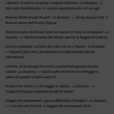
Liberato: le date a sorpresa a Napoli e Milano - La Bussola
on
Non solo Neomelodico: la musica napoletana da ieri ad oggi
Roberto Bolle invade Napoli - La Bussola
Noisy Naples Fest: il
on
festival estivo dell’Arena Flegrea
Notte Europea dei Musei: aperture serali in tutta la Campania - La
Bussola
Notte Europea dei Musei: aperta la Reggia di Caserta
on
Un'altra galassia: La festa del Libro torna a Napoli - La Bussola
Napoli Città Libro, presentata la II edizione del salone
on
dell’editoria
Camilla, la tartaruga che torna a camminare grazie ad una
rotella - La Bussola
Giallo sulla morte di una testuggine:
on
opera di vandali o della natura?
Fridays For Future: il 24 maggio si replica - La Bussola
on
FridaysForFuture invade le strade di Napoli
Maggio dei monumenti: apre la Biblioteca Filangieri - La Bussola
Il diritto alla felicità: il maggio dei monumenti 2019
on