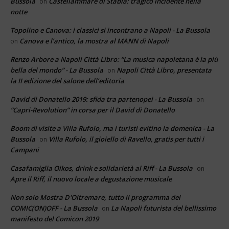
Bussola
Castellammare di Stabia: tragico incidente nella
on
notte
Topolino e Canova: i classici si incontrano a Napoli - La Bussola
Canova e l’antico, la mostra al MANN di Napoli
on
Renzo Arbore a Napoli Città Libro: “La musica napoletana è la più
bella del mondo” - La Bussola
Napoli Città Libro, presentata
on
la II edizione del salone dell’editoria
David di Donatello 2019: sfida tra partenopei - La Bussola
on
“Capri-Revolution” in corsa per il David di Donatello
Boom di visite a Villa Rufolo, ma i turisti evitino la domenica - La
Bussola
Villa Rufolo, il gioiello di Ravello, gratis per tutti i
on
Campani
Casafamiglia Oikos, drink e solidarietà al Riff - La Bussola
on
Apre il Riff, il nuovo locale a degustazione musicale
Non solo Mostra D'Oltremare, tutto il programma del
COMIC(ON)OFF - La Bussola
La Napoli futurista del bellissimo
on
manifesto del Comicon 2019