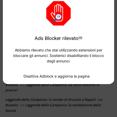
Leggende della Campania: Giovanna l'Insaziabile e i suoi amanti
senza riposo - La Bussola
Leggende della Campania: da dove
on
nascono le Janare?
Leggende della Campania: l'amore tra Posillipo e Nisida - La
Bussola
Leggende della Campania: Il fantasma del Caffè
on
Gambrinus
Ads Blocker rilevato!!!
Ischia Global Festival: tutto pronto per la 17° edizione - La
Bussola
“Un Posto al Sole” anche per l’”Amica Geniale”:
on
Abbiamo rilevato che stai utilizzando estensioni per
Ludovica Nasti nei panni di Mia
bloccare gli annunci. Sostienici disabilitando il blocco
degli annunci.
Cercasi candidati esenti da difetti fisici: il bando del San Carlo - La
Bussola
Roberto Bolle invade Napoli
on
Disattiva Adblock e aggiorna la pagina
Leggende della Campania: l'amore tra Posillipo e Nisida - La
Bussola
Leggende della Campania: da dove nascono le
on
Janare?
Leggende della Campania: la tomba di Dracula a Napoli - La
Bussola
Leggende della Campania: la maledizione della
on
Gaiola