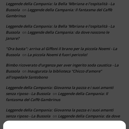
Leggende della Campania: la Bella 'Mbriana e l'ospitalità - La
Bussola
Leggende della Campania: Il fantasma del Caffè
on
Gambrinus
Leggende della Campania: la Bella 'Mbriana e l'ospitalità - La
Bussola
Leggende della Campania: da dove nascono le
on
Janare?
"Ora basta": arriva al Giffoni il brano per la piccola Noemi - La
Bussola
La piccola Noemi è fuori pericolo!
on
Bimbo ricoverato d'urgenza per aver ingerito soda caustica - La
Bussola
Inaugurata la biblioteca “Chicco d’amore”
on
all’ospedale Santobono
Leggende della Campania: Giovanna la pazza e i suoi amanti
senza riposo - La Bussola
Leggende della Campania: Il
on
fantasma del Caffè Gambrinus
Leggende della Campania: Giovanna la pazza e i suoi amanti
senza riposo - La Bussola
Leggende della Campania: da dove
on
nascono le Janare?