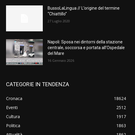
BussoLaLingua // L’origine del termine
“Chiattillo”
27 Luglio 2020
Napoli: Sposa nei dintorni della stazione
centrale, soccorsa e portata all’Ospedale
del Mare
16 Gennaio 2026
CATEGORIE IN TENDENZA
Cronaca
18624
Eventi
2512
Cultura
1917
Politica
1863
Attualità
1862