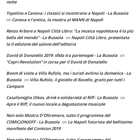
notte
Topolino e Canova: i classici si incontrano a Napoli - La Bussola
Canova e l’antico, la mostra al MANN di Napoli
on
Renzo Arbore a Napoli Città Libro: “La musica napoletana è la più
bella del mondo” - La Bussola
Napoli Città Libro, presentata
on
la II edizione del salone dell’editoria
David di Donatello 2019: sfida tra partenopei - La Bussola
on
“Capri-Revolution” in corsa per il David di Donatello
Boom di visite a Villa Rufolo, ma i turisti evitino la domenica - La
Bussola
Villa Rufolo, il gioiello di Ravello, gratis per tutti i
on
Campani
Casafamiglia Oikos, drink e solidarietà al Riff - La Bussola
on
Apre il Riff, il nuovo locale a degustazione musicale
Non solo Mostra D'Oltremare, tutto il programma del
COMIC(ON)OFF - La Bussola
La Napoli futurista del bellissimo
on
manifesto del Comicon 2019
Non solo Mostra D'Oltremare, tutto il programma del