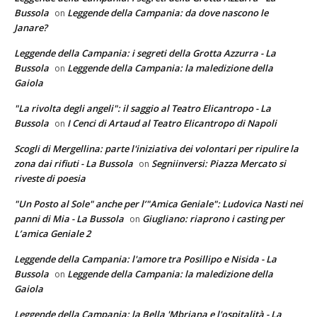
Bussola
Leggende della Campania: da dove nascono le
on
Janare?
Leggende della Campania: i segreti della Grotta Azzurra - La
Bussola
Leggende della Campania: la maledizione della
on
Gaiola
"La rivolta degli angeli": il saggio al Teatro Elicantropo - La
Bussola
I Cenci di Artaud al Teatro Elicantropo di Napoli
on
Scogli di Mergellina: parte l'iniziativa dei volontari per ripulire la
zona dai rifiuti - La Bussola
Segniinversi: Piazza Mercato si
on
riveste di poesia
"Un Posto al Sole" anche per l’"Amica Geniale": Ludovica Nasti nei
panni di Mia - La Bussola
Giugliano: riaprono i casting per
on
L’amica Geniale 2
Leggende della Campania: l'amore tra Posillipo e Nisida - La
Bussola
Leggende della Campania: la maledizione della
on
Gaiola
Leggende della Campania: la Bella 'Mbriana e l'ospitalità - La