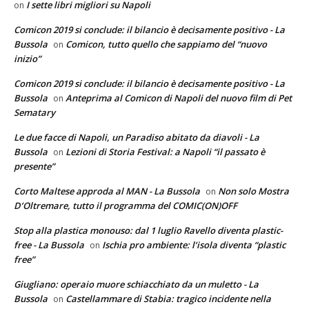
I sette libri migliori su Napoli
on
Comicon 2019 si conclude: il bilancio è decisamente positivo - La
Bussola
Comicon, tutto quello che sappiamo del “nuovo
on
inizio”
Comicon 2019 si conclude: il bilancio è decisamente positivo - La
Bussola
Anteprima al Comicon di Napoli del nuovo film di Pet
on
Sematary
Le due facce di Napoli, un Paradiso abitato da diavoli - La
Bussola
Lezioni di Storia Festival: a Napoli “il passato è
on
presente”
Corto Maltese approda al MAN - La Bussola
Non solo Mostra
on
D’Oltremare, tutto il programma del COMIC(ON)OFF
Stop alla plastica monouso: dal 1 luglio Ravello diventa plastic-
free - La Bussola
Ischia pro ambiente: l’isola diventa “plastic
on
free”
Giugliano: operaio muore schiacchiato da un muletto - La
Bussola
Castellammare di Stabia: tragico incidente nella
on