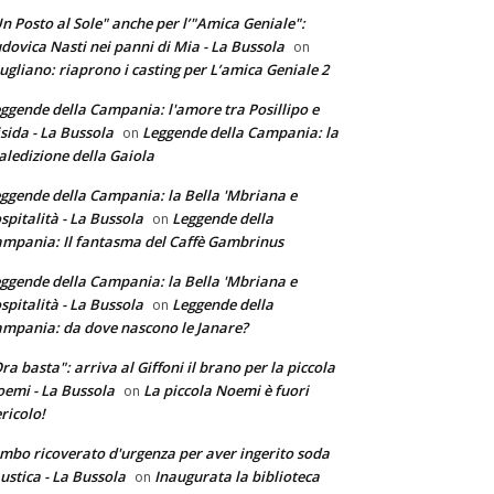
n Posto al Sole" anche per l’"Amica Geniale":
dovica Nasti nei panni di Mia - La Bussola
on
ugliano: riaprono i casting per L’amica Geniale 2
ggende della Campania: l'amore tra Posillipo e
sida - La Bussola
Leggende della Campania: la
on
ledizione della Gaiola
ggende della Campania: la Bella 'Mbriana e
ospitalità - La Bussola
Leggende della
on
mpania: Il fantasma del Caffè Gambrinus
ggende della Campania: la Bella 'Mbriana e
ospitalità - La Bussola
Leggende della
on
mpania: da dove nascono le Janare?
ra basta": arriva al Giffoni il brano per la piccola
emi - La Bussola
La piccola Noemi è fuori
on
ricolo!
mbo ricoverato d'urgenza per aver ingerito soda
ustica - La Bussola
Inaugurata la biblioteca
on