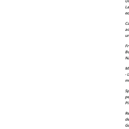
Un
La
ed
Ca
ad
un
Fr
Bu
Na
Ma
- 
m
Sp
pe
Pi
Re
de
Go