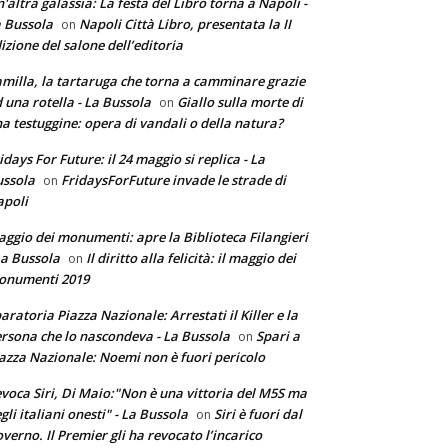
'altra galassia: La festa del Libro torna a Napoli -
 Bussola
Napoli Città Libro, presentata la II
on
izione del salone dell’editoria
milla, la tartaruga che torna a camminare grazie
 una rotella - La Bussola
Giallo sulla morte di
on
a testuggine: opera di vandali o della natura?
idays For Future: il 24 maggio si replica - La
ssola
FridaysForFuture invade le strade di
on
poli
ggio dei monumenti: apre la Biblioteca Filangieri
La Bussola
Il diritto alla felicità: il maggio dei
on
onumenti 2019
aratoria Piazza Nazionale: Arrestati il Killer e la
rsona che lo nascondeva - La Bussola
Spari a
on
azza Nazionale: Noemi non è fuori pericolo
voca Siri, Di Maio:"Non è una vittoria del M5S ma
gli italiani onesti" - La Bussola
Siri è fuori dal
on
verno. Il Premier gli ha revocato l’incarico