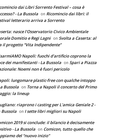
comincio dai Libri Sorrento Festival – cosa è
ccesso? - La Bussola
Ricomincio dai libri: il
on
stival letterario arriva a Sorrento
serta: nasce l'Osservatorio Civico Ambientale
torale Domitio e Regi Lagni
Svolta a Caserta: al
on
a il progetto “Vita Indipendente”
sarmiAMO Napoli: fuochi d'artificio coprono la
ce dei manifestanti - La Bussola
Spari a Piazza
on
zionale: Noemi non è fuori pericolo
poli: lungomare plastic-free con qualche intoppo
La Bussola
Torna a Napoli il concerto del Primo
on
ggio: la lineup
ugliano: riaprono i casting per L'amica Geniale 2 -
 Bussola
I sette libri migliori su Napoli
on
micon 2019 si conclude: il bilancio è decisamente
sitivo - La Bussola
Comicon, tutto quello che
on
ppiamo del “nuovo inizio”