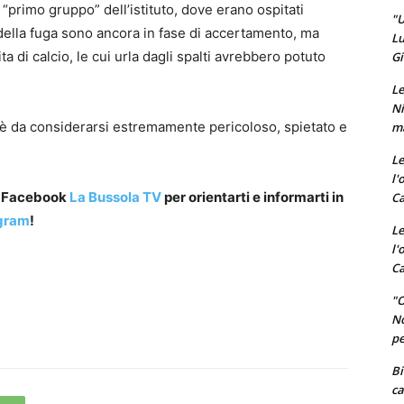
 “primo gruppo” dell’istituto, dove erano ospitati
"U
della fuga sono ancora in fase di accertamento, ma
Lu
 di calcio, le cui urla dagli spalti avrebbero potuto
Gi
Le
Ni
e è da considerarsi estremamente pericoloso, spietato e
ma
Le
l'
a Facebook
La Bussola TV
per orientarti e informarti in
Ca
gram
!
Le
l'
Ca
"O
No
pe
Bi
ca