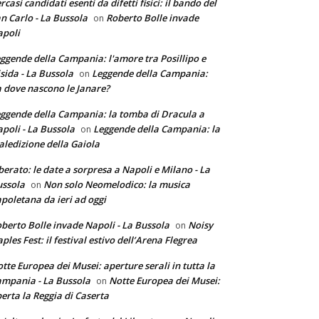
rcasi candidati esenti da difetti fisici: il bando del
n Carlo - La Bussola
Roberto Bolle invade
on
poli
ggende della Campania: l'amore tra Posillipo e
sida - La Bussola
Leggende della Campania:
on
 dove nascono le Janare?
ggende della Campania: la tomba di Dracula a
poli - La Bussola
Leggende della Campania: la
on
ledizione della Gaiola
berato: le date a sorpresa a Napoli e Milano - La
ssola
Non solo Neomelodico: la musica
on
poletana da ieri ad oggi
berto Bolle invade Napoli - La Bussola
Noisy
on
ples Fest: il festival estivo dell’Arena Flegrea
tte Europea dei Musei: aperture serali in tutta la
mpania - La Bussola
Notte Europea dei Musei:
on
erta la Reggia di Caserta