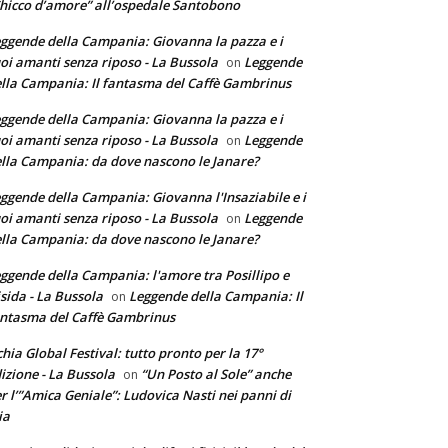
hicco d’amore” all’ospedale Santobono
ggende della Campania: Giovanna la pazza e i
oi amanti senza riposo - La Bussola
Leggende
on
lla Campania: Il fantasma del Caffè Gambrinus
ggende della Campania: Giovanna la pazza e i
oi amanti senza riposo - La Bussola
Leggende
on
lla Campania: da dove nascono le Janare?
ggende della Campania: Giovanna l'Insaziabile e i
oi amanti senza riposo - La Bussola
Leggende
on
lla Campania: da dove nascono le Janare?
ggende della Campania: l'amore tra Posillipo e
sida - La Bussola
Leggende della Campania: Il
on
ntasma del Caffè Gambrinus
chia Global Festival: tutto pronto per la 17°
izione - La Bussola
“Un Posto al Sole” anche
on
r l’”Amica Geniale”: Ludovica Nasti nei panni di
ia