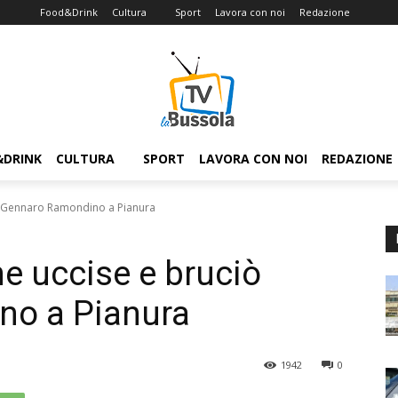
Food&Drink
Cultura
Sport
Lavora con noi
Redazione
&DRINK
CULTURA
SPORT
LAVORA CON NOI
REDAZIONE
iò Gennaro Ramondino a Pianura
he uccise e bruciò
no a Pianura
1942
0