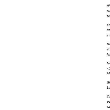
Ri
su
fe
Ca
li
vi
Di
vo
Na
Na
- 
Ma
Gi
La
Co
po
sa