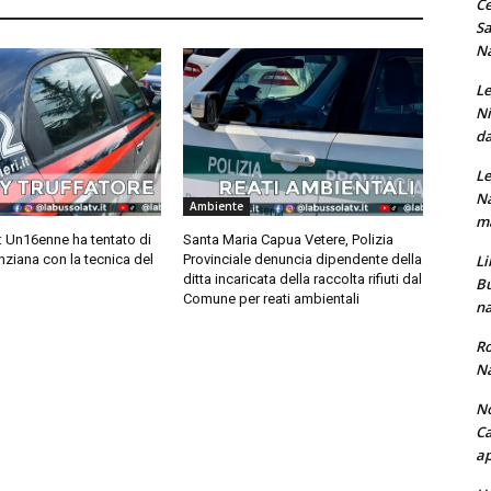
Ce
Sa
Na
Le
Ni
da
Le
Na
Ambiente
ma
: Un16enne ha tentato di
Santa Maria Capua Vetere, Polizia
Li
anziana con la tecnica del
Provinciale denuncia dipendente della
ditta incaricata della raccolta rifiuti dal
Bu
Comune per reati ambientali
na
Ro
Na
No
Ca
ap