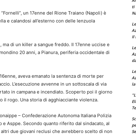
Al
ti
 “Fornelli”, un 17enne del Rione Traiano (Napoli) è
Na
lla e calandosi all’esterno con delle lenzuola
Le
Az
Il
, ma di un killer a sangue freddo. Il 17enne uccise e
Le
mondino 20 anni, a Pianura, periferia occidentale di
Az
da
Le
tti 16enne, aveva emanato la sentenza di morte per
Az
accio. L’esecuzione avvenne in un sottoscala di via
la
tato in campana e incendiato. Scoperto poi il giorno
"L
il rogo. Una storia di agghiacciante violenza.
El
Te
l Conaippe – Confederazione Autonoma Italiana Polizia
Sc
.p e Asppe. Secondo quanto riferito dal sindacato, al
pe
 altri due giovani reclusi che avrebbero scelto di non
Se