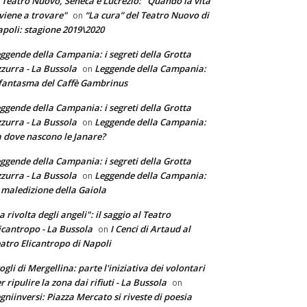
 Teatro Nuovo, Seneca e Lucrezio: "Quando la vita
 viene a trovare"
“La cura” del Teatro Nuovo di
on
poli: stagione 2019\2020
ggende della Campania: i segreti della Grotta
zurra - La Bussola
Leggende della Campania:
on
 fantasma del Caffè Gambrinus
ggende della Campania: i segreti della Grotta
zurra - La Bussola
Leggende della Campania:
on
 dove nascono le Janare?
ggende della Campania: i segreti della Grotta
zurra - La Bussola
Leggende della Campania:
on
 maledizione della Gaiola
a rivolta degli angeli": il saggio al Teatro
icantropo - La Bussola
I Cenci di Artaud al
on
atro Elicantropo di Napoli
ogli di Mergellina: parte l'iniziativa dei volontari
r ripulire la zona dai rifiuti - La Bussola
on
gniinversi: Piazza Mercato si riveste di poesia