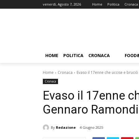
venerdì, Agosto 7, 2026
Home
Politica
Cronaca
HOME
POLITICA
CRONACA
FOOD
Home
Cronaca
Evaso il 17enne che uccise e bruc
Cronaca
Evaso il 17enne c
Gennaro Ramondi
By
Redazione
4 Giugno 2025