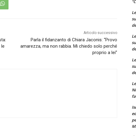
“C
Le
su
de
Articolo successivo
Le
sta:
Parla il fidanzanto di Chiara Jaconis: “Provo
su
 le
amarezza, ma non rabbia. Mi chiedo solo perché
de
proprio a lei”
Le
su
de
Le
Ni
fa
Is
ed
pe
M