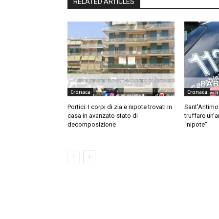
RELATED ARTICLES
Cronaca
Cronaca
Portici: I corpi di zia e nipote trovati in
Sant’Antimo
casa in avanzato stato di
truffare un’
decomposizione
“nipote”