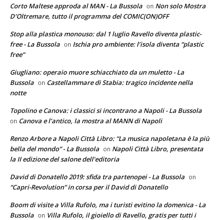
Corto Maltese approda al MAN - La Bussola
Non solo Mostra
on
D’Oltremare, tutto il programma del COMIC(ON)OFF
Stop alla plastica monouso: dal 1 luglio Ravello diventa plastic-
free - La Bussola
Ischia pro ambiente: l’isola diventa “plastic
on
free”
Giugliano: operaio muore schiacchiato da un muletto - La
Bussola
Castellammare di Stabia: tragico incidente nella
on
notte
Topolino e Canova: i classici si incontrano a Napoli - La Bussola
Canova e l’antico, la mostra al MANN di Napoli
on
Renzo Arbore a Napoli Città Libro: “La musica napoletana è la più
bella del mondo” - La Bussola
Napoli Città Libro, presentata
on
la II edizione del salone dell’editoria
David di Donatello 2019: sfida tra partenopei - La Bussola
on
“Capri-Revolution” in corsa per il David di Donatello
Boom di visite a Villa Rufolo, ma i turisti evitino la domenica - La
Bussola
Villa Rufolo, il gioiello di Ravello, gratis per tutti i
on