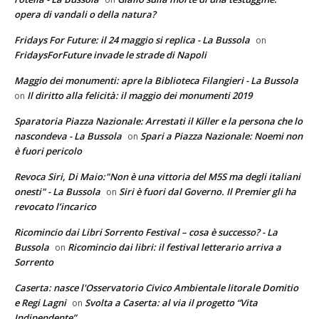
opera di vandali o della natura?
Fridays For Future: il 24 maggio si replica - La Bussola
on
FridaysForFuture invade le strade di Napoli
Maggio dei monumenti: apre la Biblioteca Filangieri - La Bussola
Il diritto alla felicità: il maggio dei monumenti 2019
on
Sparatoria Piazza Nazionale: Arrestati il Killer e la persona che lo
nascondeva - La Bussola
Spari a Piazza Nazionale: Noemi non
on
è fuori pericolo
Revoca Siri, Di Maio:"Non è una vittoria del M5S ma degli italiani
onesti" - La Bussola
Siri è fuori dal Governo. Il Premier gli ha
on
revocato l’incarico
Ricomincio dai Libri Sorrento Festival – cosa è successo? - La
Bussola
Ricomincio dai libri: il festival letterario arriva a
on
Sorrento
Caserta: nasce l'Osservatorio Civico Ambientale litorale Domitio
e Regi Lagni
Svolta a Caserta: al via il progetto “Vita
on
Indipendente”