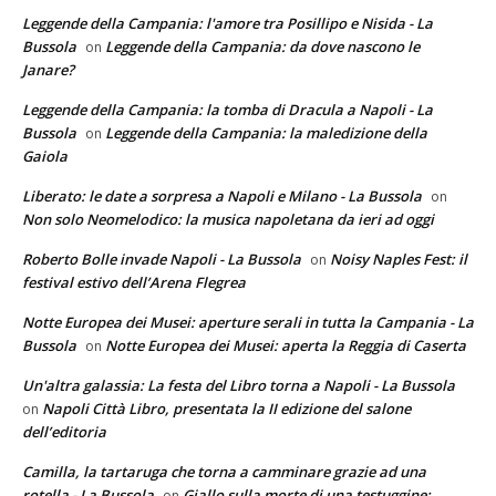
Leggende della Campania: l'amore tra Posillipo e Nisida - La
Bussola
Leggende della Campania: da dove nascono le
on
Janare?
Leggende della Campania: la tomba di Dracula a Napoli - La
Bussola
Leggende della Campania: la maledizione della
on
Gaiola
Liberato: le date a sorpresa a Napoli e Milano - La Bussola
on
Non solo Neomelodico: la musica napoletana da ieri ad oggi
Roberto Bolle invade Napoli - La Bussola
Noisy Naples Fest: il
on
festival estivo dell’Arena Flegrea
Notte Europea dei Musei: aperture serali in tutta la Campania - La
Bussola
Notte Europea dei Musei: aperta la Reggia di Caserta
on
Un'altra galassia: La festa del Libro torna a Napoli - La Bussola
Napoli Città Libro, presentata la II edizione del salone
on
dell’editoria
Camilla, la tartaruga che torna a camminare grazie ad una
rotella - La Bussola
Giallo sulla morte di una testuggine:
on