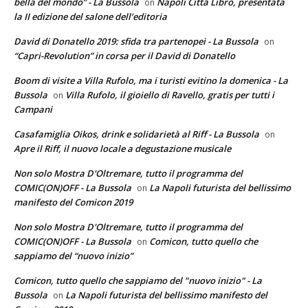
bella del mondo” - La Bussola
Napoli Città Libro, presentata
on
la II edizione del salone dell’editoria
David di Donatello 2019: sfida tra partenopei - La Bussola
on
“Capri-Revolution” in corsa per il David di Donatello
Boom di visite a Villa Rufolo, ma i turisti evitino la domenica - La
Bussola
Villa Rufolo, il gioiello di Ravello, gratis per tutti i
on
Campani
Casafamiglia Oikos, drink e solidarietà al Riff - La Bussola
on
Apre il Riff, il nuovo locale a degustazione musicale
Non solo Mostra D'Oltremare, tutto il programma del
COMIC(ON)OFF - La Bussola
La Napoli futurista del bellissimo
on
manifesto del Comicon 2019
Non solo Mostra D'Oltremare, tutto il programma del
COMIC(ON)OFF - La Bussola
Comicon, tutto quello che
on
sappiamo del “nuovo inizio”
Comicon, tutto quello che sappiamo del "nuovo inizio" - La
Bussola
La Napoli futurista del bellissimo manifesto del
on