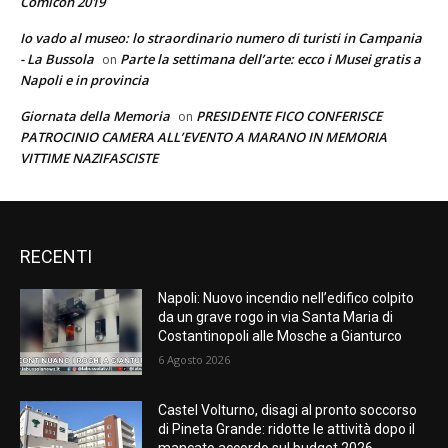
Comicon 2019
Io vado al museo: lo straordinario numero di turisti in Campania
- La Bussola
Parte la settimana dell’arte: ecco i Musei gratis a
on
Napoli e in provincia
Giornata della Memoria
PRESIDENTE FICO CONFERISCE
on
PATROCINIO CAMERA ALL’EVENTO A MARANO IN MEMORIA
VITTIME NAZIFASCISTE
RECENTI
Napoli: Nuovo incendio nell’edifico colpito
da un grave rogo in via Santa Maria di
Costantinopoli alle Mosche a Gianturco
6 Agosto 2026
Castel Volturno, disagi al pronto soccorso
di Pineta Grande: ridotte le attività dopo il
mancato accordo sul budget 2026