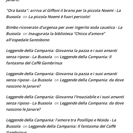
"Ora basta": arriva al Giffoni il brano per la piccola Noemi - La
Bussola
La piccola Noemi è fuori pericolo!
on
Bimbo ricoverato d'urgenza per aver ingerito soda caustica - La
Bussola
Inaugurata la biblioteca “Chicco d’amore”
on
all’ospedale Santobono
Leggende della Campania: Giovanna la pazza e i suoi amanti
senza riposo - La Bussola
Leggende della Campania: Il
on
fantasma del Caffè Gambrinus
Leggende della Campania: Giovanna la pazza e i suoi amanti
senza riposo - La Bussola
Leggende della Campania: da dove
on
nascono le Janare?
Leggende della Campania: Giovanna l'Insaziabile e i suoi amanti
senza riposo - La Bussola
Leggende della Campania: da dove
on
nascono le Janare?
Leggende della Campania: l'amore tra Posillipo e Nisida - La
Bussola
Leggende della Campania: Il fantasma del Caffè
on
Gambrinus