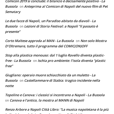
Comicon 2019 si conclude: il bilancio è decisamente positivo - La
Bussola
Anteprima al Comicon di Napoli del nuovo film di Pet
on
Sematary
Le due facce di Napoli, un Paradiso abitato da diavoli - La
Bussola
Lezioni di Storia Festival: a Napoli “il passato è
on
presente”
Corto Maltese approda al MAN - La Bussola
Non solo Mostra
on
D’Oltremare, tutto il programma del COMIC(ON)OFF
Stop alla plastica monouso: dal 1 luglio Ravello diventa plastic-
free - La Bussola
Ischia pro ambiente: l’isola diventa “plastic
on
free”
Giugliano: operaio muore schiacchiato da un muletto - La
Bussola
Castellammare di Stabia: tragico incidente nella
on
notte
Topolino e Canova: i classici si incontrano a Napoli - La Bussola
Canova e l’antico, la mostra al MANN di Napoli
on
Renzo Arbore a Napoli Città Libro: “La musica napoletana è la più