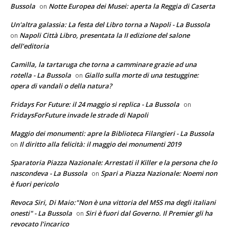
Bussola
Notte Europea dei Musei: aperta la Reggia di Caserta
on
Un'altra galassia: La festa del Libro torna a Napoli - La Bussola
Napoli Città Libro, presentata la II edizione del salone
on
dell’editoria
Camilla, la tartaruga che torna a camminare grazie ad una
rotella - La Bussola
Giallo sulla morte di una testuggine:
on
opera di vandali o della natura?
Fridays For Future: il 24 maggio si replica - La Bussola
on
FridaysForFuture invade le strade di Napoli
Maggio dei monumenti: apre la Biblioteca Filangieri - La Bussola
Il diritto alla felicità: il maggio dei monumenti 2019
on
Sparatoria Piazza Nazionale: Arrestati il Killer e la persona che lo
nascondeva - La Bussola
Spari a Piazza Nazionale: Noemi non
on
è fuori pericolo
Revoca Siri, Di Maio:"Non è una vittoria del M5S ma degli italiani
onesti" - La Bussola
Siri è fuori dal Governo. Il Premier gli ha
on
revocato l’incarico