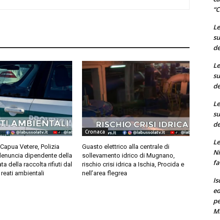
“C
Le
su
de
Le
su
de
Le
su
de
Cronaca
Le
Capua Vetere, Polizia
Guasto elettrico alla centrale di
Ni
denuncia dipendente della
sollevamento idrico di Mugnano,
fa
ta della raccolta rifiuti dal
rischio crisi idrica a Ischia, Procida e
reati ambientali
nell’area flegrea
Is
ed
pe
M