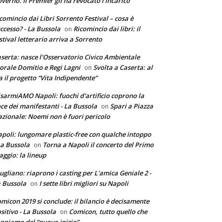
verno. Il Premier gli ha revocato l’incarico
comincio dai Libri Sorrento Festival – cosa è
ccesso? - La Bussola
Ricomincio dai libri: il
on
stival letterario arriva a Sorrento
serta: nasce l'Osservatorio Civico Ambientale
torale Domitio e Regi Lagni
Svolta a Caserta: al
on
a il progetto “Vita Indipendente”
sarmiAMO Napoli: fuochi d'artificio coprono la
ce dei manifestanti - La Bussola
Spari a Piazza
on
zionale: Noemi non è fuori pericolo
poli: lungomare plastic-free con qualche intoppo
La Bussola
Torna a Napoli il concerto del Primo
on
ggio: la lineup
ugliano: riaprono i casting per L'amica Geniale 2 -
 Bussola
I sette libri migliori su Napoli
on
micon 2019 si conclude: il bilancio è decisamente
sitivo - La Bussola
Comicon, tutto quello che
on