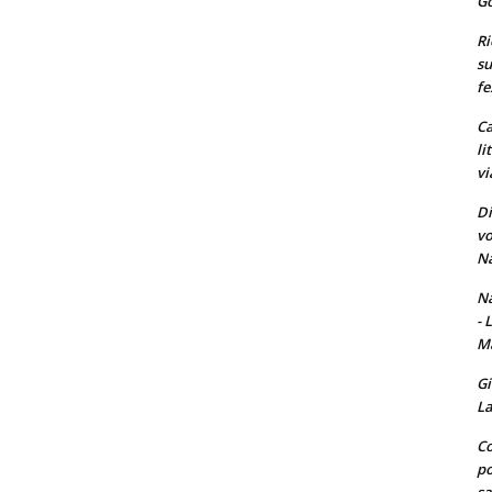
Go
Ri
su
fe
Ca
li
vi
Di
vo
Na
Na
- 
Ma
Gi
La
Co
po