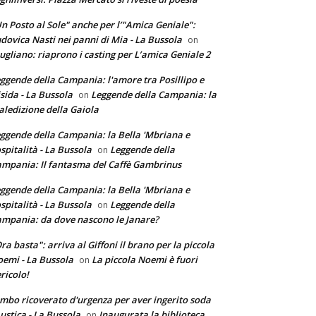
n Posto al Sole" anche per l’"Amica Geniale":
dovica Nasti nei panni di Mia - La Bussola
on
ugliano: riaprono i casting per L’amica Geniale 2
ggende della Campania: l'amore tra Posillipo e
sida - La Bussola
Leggende della Campania: la
on
ledizione della Gaiola
ggende della Campania: la Bella 'Mbriana e
ospitalità - La Bussola
Leggende della
on
mpania: Il fantasma del Caffè Gambrinus
ggende della Campania: la Bella 'Mbriana e
ospitalità - La Bussola
Leggende della
on
mpania: da dove nascono le Janare?
ra basta": arriva al Giffoni il brano per la piccola
emi - La Bussola
La piccola Noemi è fuori
on
ricolo!
mbo ricoverato d'urgenza per aver ingerito soda
ustica - La Bussola
Inaugurata la biblioteca
on