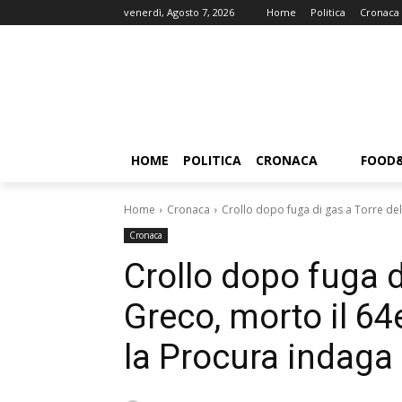
venerdì, Agosto 7, 2026
Home
Politica
Cronaca
HOME
POLITICA
CRONACA
FOOD
Home
Cronaca
Crollo dopo fuga di gas a Torre del
Cronaca
Crollo dopo fuga d
Greco, morto il 6
la Procura indaga