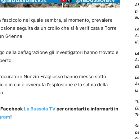
Al
ti
Na
n fascicolo nel quale sembra, al momento, prevalere
splosione seguita da un crollo che si è verificata a Torre
Le
Az
 un 64enne.
Il
go della deflagrazione gli investigatori hanno trovato e
Le
Az
perto.
da
l procuratore Nunzio Fragliasso hanno messo sotto
Le
Az
ficio in cui è avvenuta l’esplosione e la salma della
la
co.
"L
El
a Facebook
La Bussola TV
per orientarti e informarti in
Te
gram
!
Sc
pe
Se