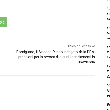
"U
Lu
Gi
Le
Ni
ma
Articolo successivo
Le
Pomigliano, il Sindaco Russo indagato dalla DDA:
l'
pressioni per la revoca di alcuni licenziamenti in
Ca
un’azienda
Le
l'
Ca
"O
No
pe
Bi
ca