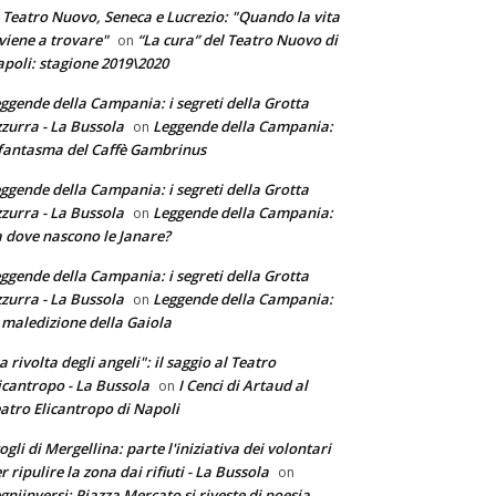
 Teatro Nuovo, Seneca e Lucrezio: "Quando la vita
 viene a trovare"
“La cura” del Teatro Nuovo di
on
poli: stagione 2019\2020
ggende della Campania: i segreti della Grotta
zurra - La Bussola
Leggende della Campania:
on
 fantasma del Caffè Gambrinus
ggende della Campania: i segreti della Grotta
zurra - La Bussola
Leggende della Campania:
on
 dove nascono le Janare?
ggende della Campania: i segreti della Grotta
zurra - La Bussola
Leggende della Campania:
on
 maledizione della Gaiola
a rivolta degli angeli": il saggio al Teatro
icantropo - La Bussola
I Cenci di Artaud al
on
atro Elicantropo di Napoli
ogli di Mergellina: parte l'iniziativa dei volontari
r ripulire la zona dai rifiuti - La Bussola
on
gniinversi: Piazza Mercato si riveste di poesia