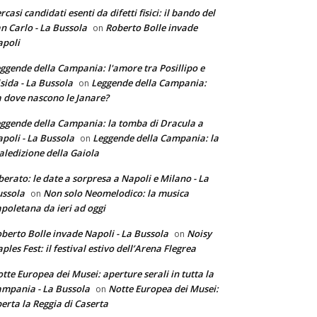
rcasi candidati esenti da difetti fisici: il bando del
n Carlo - La Bussola
Roberto Bolle invade
on
poli
ggende della Campania: l'amore tra Posillipo e
sida - La Bussola
Leggende della Campania:
on
 dove nascono le Janare?
ggende della Campania: la tomba di Dracula a
poli - La Bussola
Leggende della Campania: la
on
ledizione della Gaiola
berato: le date a sorpresa a Napoli e Milano - La
ssola
Non solo Neomelodico: la musica
on
poletana da ieri ad oggi
berto Bolle invade Napoli - La Bussola
Noisy
on
ples Fest: il festival estivo dell’Arena Flegrea
tte Europea dei Musei: aperture serali in tutta la
mpania - La Bussola
Notte Europea dei Musei:
on
erta la Reggia di Caserta