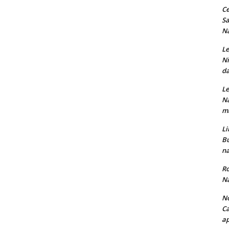
Ce
Sa
Na
Le
Ni
da
Le
Na
ma
Li
Bu
na
Ro
Na
No
Ca
ap