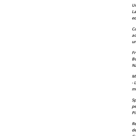
Un
La
ed
Ca
ad
un
Fr
Bu
Na
Ma
- 
m
Sp
pe
Pi
Re
de