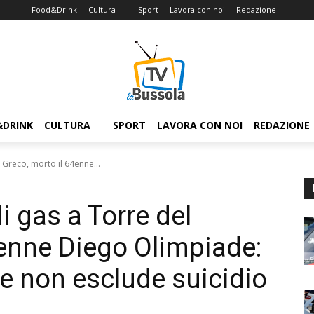
Food&Drink
Cultura
Sport
Lavora con noi
Redazione
&DRINK
CULTURA
SPORT
LAVORA CON NOI
REDAZIONE
 Greco, morto il 64enne...
i gas a Torre del
4enne Diego Olimpiade:
 e non esclude suicidio