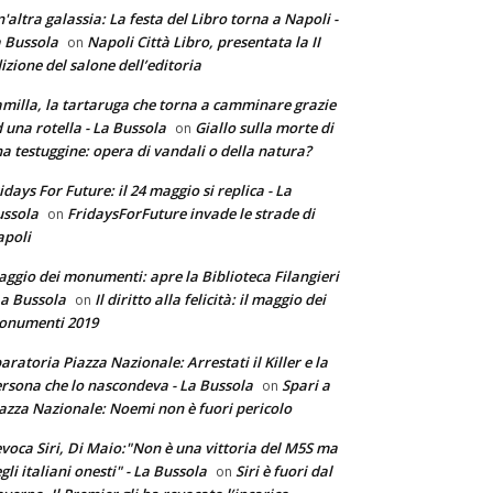
'altra galassia: La festa del Libro torna a Napoli -
 Bussola
Napoli Città Libro, presentata la II
on
izione del salone dell’editoria
milla, la tartaruga che torna a camminare grazie
 una rotella - La Bussola
Giallo sulla morte di
on
a testuggine: opera di vandali o della natura?
idays For Future: il 24 maggio si replica - La
ssola
FridaysForFuture invade le strade di
on
poli
ggio dei monumenti: apre la Biblioteca Filangieri
La Bussola
Il diritto alla felicità: il maggio dei
on
onumenti 2019
aratoria Piazza Nazionale: Arrestati il Killer e la
rsona che lo nascondeva - La Bussola
Spari a
on
azza Nazionale: Noemi non è fuori pericolo
voca Siri, Di Maio:"Non è una vittoria del M5S ma
gli italiani onesti" - La Bussola
Siri è fuori dal
on