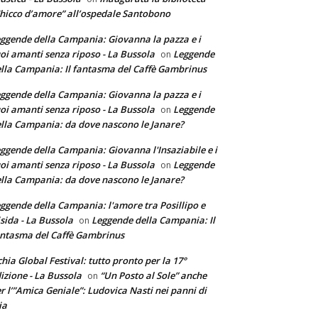
hicco d’amore” all’ospedale Santobono
ggende della Campania: Giovanna la pazza e i
oi amanti senza riposo - La Bussola
Leggende
on
lla Campania: Il fantasma del Caffè Gambrinus
ggende della Campania: Giovanna la pazza e i
oi amanti senza riposo - La Bussola
Leggende
on
lla Campania: da dove nascono le Janare?
ggende della Campania: Giovanna l'Insaziabile e i
oi amanti senza riposo - La Bussola
Leggende
on
lla Campania: da dove nascono le Janare?
ggende della Campania: l'amore tra Posillipo e
sida - La Bussola
Leggende della Campania: Il
on
ntasma del Caffè Gambrinus
chia Global Festival: tutto pronto per la 17°
izione - La Bussola
“Un Posto al Sole” anche
on
r l’”Amica Geniale”: Ludovica Nasti nei panni di
ia