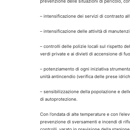
prevenzione delle situazioni di pericolo, con
–
intensificazione dei servizi di contrasto al
–
intensificazione delle attività di manutenz
–
controlli delle polizie locali sul rispetto d
verdi private e ai divieti di accensione di fu
–
potenziamento di ogni iniziativa strumental
unità antincendio (verifica delle prese idri
–
sensibilizzazione della popolazione e dell
di autoprotezione.
Con l’ondata di alte temperature e con l’elev
prevenzione di sversamenti e incendi di rifiu
controlli, varato in previsione della stagione