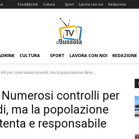
ca
Food&Drink
Cultura
Sport
Lavora con noi
Redazione
&DRINK
CULTURA
SPORT
LAVORA CON NOI
REDAZIONE
olli per contrastare incendi, ma la popolazione deve...
: Numerosi controlli per
di, ma la popolazione
tenta e responsabile