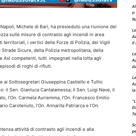
Al
ti
Na
 Napoli, Michele di Bari, ha presieduto una riunione del
Le
zza sulle misure di contrasto agli incendi in area
Az
erritoriali, i vertici delle Forze di Polizia, dei Vigili
Il
 Strade Sicure, della Polizia metropolitana, della
Le
e Asl competenti, tutti impegnati nella lotta agli
Az
isodi di roghi di rifiuti.
da
Le
tre ai Sottosegretari Giuseppina Castiello e Tullio
Az
o: il Sen. Gianluca Cantalamessa; il Sen. Luigi Nave, il
la
to, l’On. Carmela Auriemma, l’On. Francesco Emilio
"L
ario Carotenuto, l’On. Annarita Patriarca e l’On.
El
Te
Sc
ntensa attività di contrasto agli incendi e alla
pe