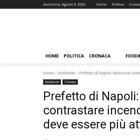
domenica, Agosto 9, 2026
Home
Politica
Crona
HOME
POLITICA
CRONACA
FOOD
Home
Ambiente
Prefetto di Napoli: Numerosi contr
Ambiente
Cronaca
Prefetto di Napoli
contrastare incen
deve essere più at