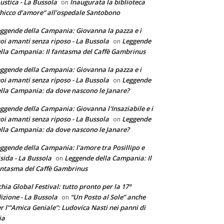
ustica - La Bussola
Inaugurata la biblioteca
on
hicco d’amore” all’ospedale Santobono
ggende della Campania: Giovanna la pazza e i
oi amanti senza riposo - La Bussola
Leggende
on
lla Campania: Il fantasma del Caffè Gambrinus
ggende della Campania: Giovanna la pazza e i
oi amanti senza riposo - La Bussola
Leggende
on
lla Campania: da dove nascono le Janare?
ggende della Campania: Giovanna l'Insaziabile e i
oi amanti senza riposo - La Bussola
Leggende
on
lla Campania: da dove nascono le Janare?
ggende della Campania: l'amore tra Posillipo e
sida - La Bussola
Leggende della Campania: Il
on
ntasma del Caffè Gambrinus
chia Global Festival: tutto pronto per la 17°
izione - La Bussola
“Un Posto al Sole” anche
on
r l’”Amica Geniale”: Ludovica Nasti nei panni di
ia