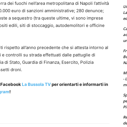
ra dei fuochi nell’area metropolitana di Napoli l’attività
Un
600.000 euro di sanzioni amministrative; 280 denunce;
La
poste a sequestro (tra queste ultime, vi sono imprese
ed
iti edili, siti di stoccaggio, autodemolitori e officine
Ca
ad
un
iti rispetto all’anno precedente che si attesta intorno al
Fr
 controlli su strada effettuati dalle pattuglie di
Bu
zia di Stato, Guardia di Finanza, Esercito, Polizia
Na
setti droni.
Ma
- 
a Facebook
La Bussola TV
per orientarti e informarti in
m
gram
!
Sp
pe
Pi
Re
de