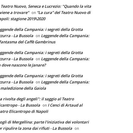
 Teatro Nuovo, Seneca e Lucrezio: "Quando la vita
 viene a trovare"
“La cura” del Teatro Nuovo di
on
poli: stagione 2019\2020
ggende della Campania: i segreti della Grotta
zurra - La Bussola
Leggende della Campania:
on
 fantasma del Caffè Gambrinus
ggende della Campania: i segreti della Grotta
zurra - La Bussola
Leggende della Campania:
on
 dove nascono le Janare?
ggende della Campania: i segreti della Grotta
zurra - La Bussola
Leggende della Campania:
on
 maledizione della Gaiola
a rivolta degli angeli": il saggio al Teatro
icantropo - La Bussola
I Cenci di Artaud al
on
atro Elicantropo di Napoli
ogli di Mergellina: parte l'iniziativa dei volontari
r ripulire la zona dai rifiuti - La Bussola
on