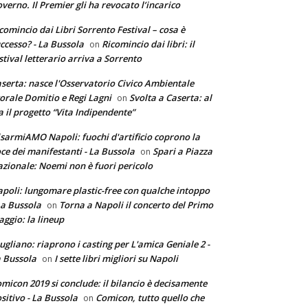
verno. Il Premier gli ha revocato l’incarico
comincio dai Libri Sorrento Festival – cosa è
ccesso? - La Bussola
Ricomincio dai libri: il
on
stival letterario arriva a Sorrento
serta: nasce l'Osservatorio Civico Ambientale
torale Domitio e Regi Lagni
Svolta a Caserta: al
on
a il progetto “Vita Indipendente”
sarmiAMO Napoli: fuochi d'artificio coprono la
ce dei manifestanti - La Bussola
Spari a Piazza
on
zionale: Noemi non è fuori pericolo
poli: lungomare plastic-free con qualche intoppo
La Bussola
Torna a Napoli il concerto del Primo
on
ggio: la lineup
ugliano: riaprono i casting per L'amica Geniale 2 -
 Bussola
I sette libri migliori su Napoli
on
micon 2019 si conclude: il bilancio è decisamente
sitivo - La Bussola
Comicon, tutto quello che
on