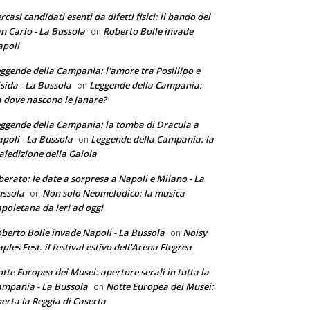
rcasi candidati esenti da difetti fisici: il bando del
n Carlo - La Bussola
Roberto Bolle invade
on
poli
ggende della Campania: l'amore tra Posillipo e
sida - La Bussola
Leggende della Campania:
on
 dove nascono le Janare?
ggende della Campania: la tomba di Dracula a
poli - La Bussola
Leggende della Campania: la
on
ledizione della Gaiola
berato: le date a sorpresa a Napoli e Milano - La
ssola
Non solo Neomelodico: la musica
on
poletana da ieri ad oggi
berto Bolle invade Napoli - La Bussola
Noisy
on
ples Fest: il festival estivo dell’Arena Flegrea
tte Europea dei Musei: aperture serali in tutta la
mpania - La Bussola
Notte Europea dei Musei:
on
erta la Reggia di Caserta