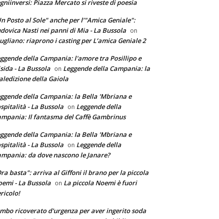
gniinversi: Piazza Mercato si riveste di poesia
n Posto al Sole" anche per l’"Amica Geniale":
dovica Nasti nei panni di Mia - La Bussola
on
ugliano: riaprono i casting per L’amica Geniale 2
ggende della Campania: l'amore tra Posillipo e
sida - La Bussola
Leggende della Campania: la
on
ledizione della Gaiola
ggende della Campania: la Bella 'Mbriana e
ospitalità - La Bussola
Leggende della
on
mpania: Il fantasma del Caffè Gambrinus
ggende della Campania: la Bella 'Mbriana e
ospitalità - La Bussola
Leggende della
on
mpania: da dove nascono le Janare?
ra basta": arriva al Giffoni il brano per la piccola
emi - La Bussola
La piccola Noemi è fuori
on
ricolo!
mbo ricoverato d'urgenza per aver ingerito soda