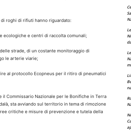
Ce
Sa
Na
di roghi di rifiuti hanno riguardato:
Le
e ecologiche e centri di raccolta comunali;
Ni
da
i delle strade, di un costante monitoraggio di
Le
o le arterie viarie;
Na
ma
ire al protocollo Ecopneus per il ritiro di pneumatici
Li
Bu
na
he il Commissario Nazionale per le Bonifiche in Terra
Ro
alà, sta avviando sul territorio in tema di rimozione
Na
 aree critiche e misure di prevenzione e tutela della
No
Ca
ap