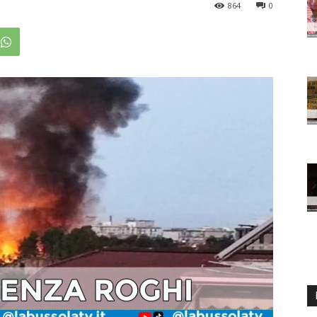
864
0