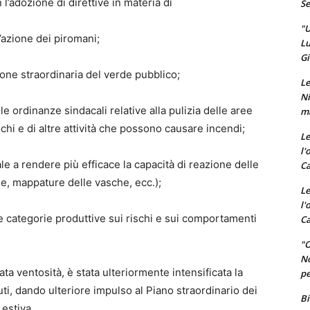
 l’adozione di direttive in materia di
Se
"U
l’azione dei piromani;
Lu
Gi
ione straordinaria del verde pubblico;
Le
Ni
elle ordinanze sindacali relative alla pulizia delle aree
ma
ochi e di altre attività che possono causare incendi;
Le
l'
e a rendere più efficace la capacità di reazione delle
Ca
che, mappature delle vasche, ecc.);
Le
l'
e categorie produttive sui rischi e sui comportamenti
Ca
"O
No
ata ventosità, è stata ulteriormente intensificata la
pe
ti, dando ulteriore impulso al Piano straordinario dei
Bi
 estiva.