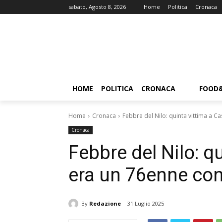
sabato, Agosto 8, 2026
Home
Politica
Cronaca
HOME
POLITICA
CRONACA
FOOD
Home
Cronaca
Febbre del Nilo: quinta vittima a C
Cronaca
Febbre del Nilo: qu
era un 76enne con
By
Redazione
31 Luglio 2025