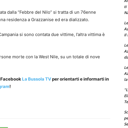
Al
ti
a dalla “Febbre del Nilo” si tratta di un 76enne
Na
 una residenza a Grazzanise ed era dializzato.
Le
Az
Campania si sono contata due vittime, l’altra vittima è
Il
Le
Az
sone morte con la West Nile, su un totale di nove
da
Le
Az
a Facebook
La Bussola TV
per orientarti e informarti in
la
gram
!
"L
El
Te
Sc
pe
Se