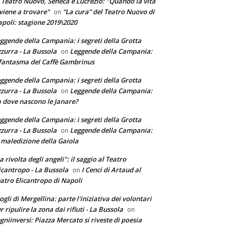
 Teatro Nuovo, Seneca e Lucrezio: "Quando la vita
 viene a trovare"
“La cura” del Teatro Nuovo di
on
poli: stagione 2019\2020
ggende della Campania: i segreti della Grotta
zurra - La Bussola
Leggende della Campania:
on
 fantasma del Caffè Gambrinus
ggende della Campania: i segreti della Grotta
zurra - La Bussola
Leggende della Campania:
on
 dove nascono le Janare?
ggende della Campania: i segreti della Grotta
zurra - La Bussola
Leggende della Campania:
on
 maledizione della Gaiola
a rivolta degli angeli": il saggio al Teatro
icantropo - La Bussola
I Cenci di Artaud al
on
atro Elicantropo di Napoli
ogli di Mergellina: parte l'iniziativa dei volontari
r ripulire la zona dai rifiuti - La Bussola
on
gniinversi: Piazza Mercato si riveste di poesia