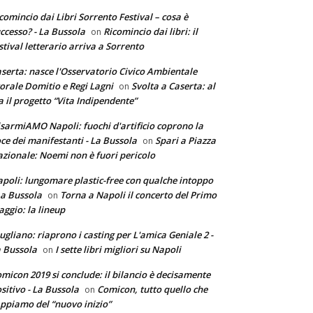
comincio dai Libri Sorrento Festival – cosa è
ccesso? - La Bussola
Ricomincio dai libri: il
on
stival letterario arriva a Sorrento
serta: nasce l'Osservatorio Civico Ambientale
torale Domitio e Regi Lagni
Svolta a Caserta: al
on
a il progetto “Vita Indipendente”
sarmiAMO Napoli: fuochi d'artificio coprono la
ce dei manifestanti - La Bussola
Spari a Piazza
on
zionale: Noemi non è fuori pericolo
poli: lungomare plastic-free con qualche intoppo
La Bussola
Torna a Napoli il concerto del Primo
on
ggio: la lineup
ugliano: riaprono i casting per L'amica Geniale 2 -
 Bussola
I sette libri migliori su Napoli
on
micon 2019 si conclude: il bilancio è decisamente
sitivo - La Bussola
Comicon, tutto quello che
on
ppiamo del “nuovo inizio”