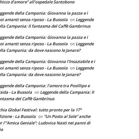
hicco d’amore” all’ospedale Santobono
ggende della Campania: Giovanna la pazza e i
oi amanti senza riposo - La Bussola
Leggende
on
lla Campania: Il fantasma del Caffè Gambrinus
ggende della Campania: Giovanna la pazza e i
oi amanti senza riposo - La Bussola
Leggende
on
lla Campania: da dove nascono le Janare?
ggende della Campania: Giovanna l'Insaziabile e i
oi amanti senza riposo - La Bussola
Leggende
on
lla Campania: da dove nascono le Janare?
ggende della Campania: l'amore tra Posillipo e
sida - La Bussola
Leggende della Campania: Il
on
ntasma del Caffè Gambrinus
chia Global Festival: tutto pronto per la 17°
izione - La Bussola
“Un Posto al Sole” anche
on
r l’”Amica Geniale”: Ludovica Nasti nei panni di
ia