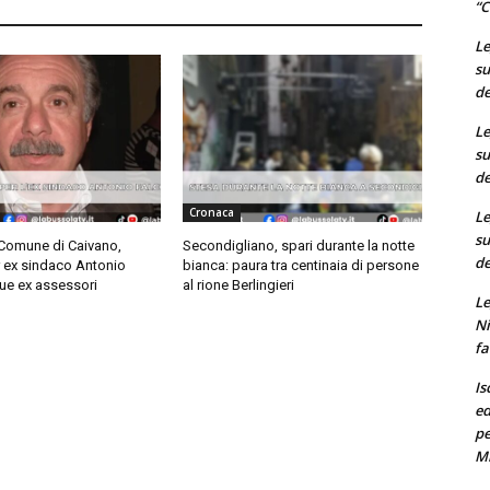
“C
Le
su
de
Le
su
de
Cronaca
Le
su
 Comune di Caivano,
Secondigliano, spari durante la notte
de
r ex sindaco Antonio
bianca: paura tra centinaia di persone
ue ex assessori
al rione Berlingieri
Le
Ni
fa
Is
ed
pe
M