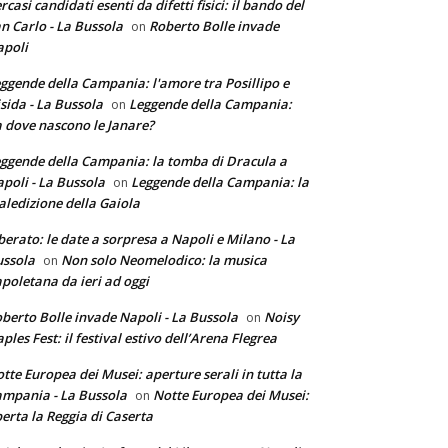
rcasi candidati esenti da difetti fisici: il bando del
n Carlo - La Bussola
Roberto Bolle invade
on
poli
ggende della Campania: l'amore tra Posillipo e
sida - La Bussola
Leggende della Campania:
on
 dove nascono le Janare?
ggende della Campania: la tomba di Dracula a
poli - La Bussola
Leggende della Campania: la
on
ledizione della Gaiola
berato: le date a sorpresa a Napoli e Milano - La
ssola
Non solo Neomelodico: la musica
on
poletana da ieri ad oggi
berto Bolle invade Napoli - La Bussola
Noisy
on
ples Fest: il festival estivo dell’Arena Flegrea
tte Europea dei Musei: aperture serali in tutta la
mpania - La Bussola
Notte Europea dei Musei:
on
erta la Reggia di Caserta