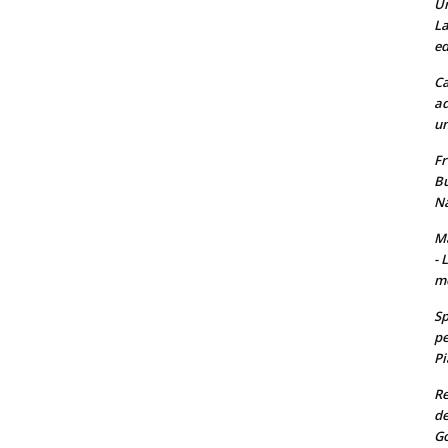
Un
La
ed
Ca
ad
un
Fr
Bu
Na
Ma
- 
m
Sp
pe
Pi
Re
de
Go