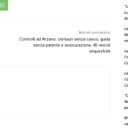
"U
Lu
Gi
Le
Articolo successivo
Ni
Controlli ad Arzano: centauri senza casco, guida
ma
senza patente e assicurazione, 40 veicoli
Le
sequestrati
l'
Ca
Le
l'
Ca
"O
No
pe
Bi
ca