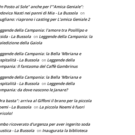
n Posto al Sole" anche per l’"Amica Geniale":
dovica Nasti nei panni di Mia - La Bussola
on
ugliano: riaprono i casting per L’amica Geniale 2
ggende della Campania: l'amore tra Posillipo e
sida - La Bussola
Leggende della Campania: la
on
ledizione della Gaiola
ggende della Campania: la Bella 'Mbriana e
ospitalità - La Bussola
Leggende della
on
mpania: Il fantasma del Caffè Gambrinus
ggende della Campania: la Bella 'Mbriana e
ospitalità - La Bussola
Leggende della
on
mpania: da dove nascono le Janare?
ra basta": arriva al Giffoni il brano per la piccola
emi - La Bussola
La piccola Noemi è fuori
on
ricolo!
mbo ricoverato d'urgenza per aver ingerito soda
ustica - La Bussola
Inaugurata la biblioteca
on