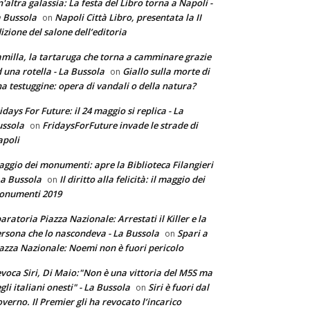
'altra galassia: La festa del Libro torna a Napoli -
 Bussola
Napoli Città Libro, presentata la II
on
izione del salone dell’editoria
milla, la tartaruga che torna a camminare grazie
 una rotella - La Bussola
Giallo sulla morte di
on
a testuggine: opera di vandali o della natura?
idays For Future: il 24 maggio si replica - La
ssola
FridaysForFuture invade le strade di
on
poli
ggio dei monumenti: apre la Biblioteca Filangieri
La Bussola
Il diritto alla felicità: il maggio dei
on
onumenti 2019
aratoria Piazza Nazionale: Arrestati il Killer e la
rsona che lo nascondeva - La Bussola
Spari a
on
azza Nazionale: Noemi non è fuori pericolo
voca Siri, Di Maio:"Non è una vittoria del M5S ma
gli italiani onesti" - La Bussola
Siri è fuori dal
on
verno. Il Premier gli ha revocato l’incarico