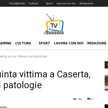
Food&Drink
Cultura
Sport
Lavora con noi
Redazione
&DRINK
CULTURA
SPORT
LAVORA CON NOI
REDAZIONE
aserta, era un 76enne con patologie
inta vittima a Caserta,
 patologie
646
0