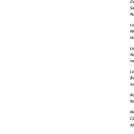
Ce
Sa
Na
Le
Ni
da
Le
Na
ma
Li
Bu
na
Ro
Na
No
Ca
ap