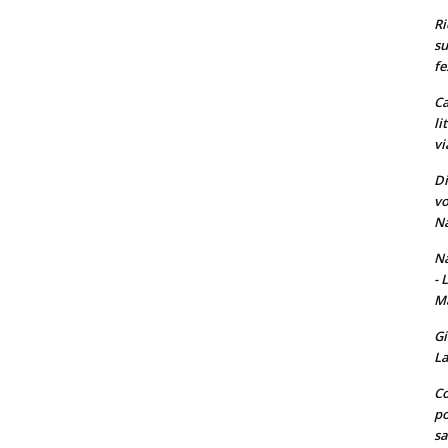
Ri
su
fe
Ca
li
vi
Di
vo
Na
Na
- 
Ma
Gi
La
Co
po
sa