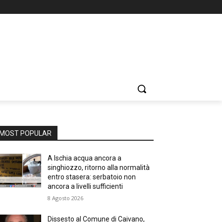
MOST POPULAR
A Ischia acqua ancora a
singhiozzo, ritorno alla normalità
entro stasera: serbatoio non
ancora a livelli sufficienti
8 Agosto 2026
Dissesto al Comune di Caivano,