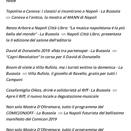
notte
Topolino e Canova: i classici si incontrano a Napoli - La Bussola
Canova e l’antico, la mostra al MANN di Napoli
on
Renzo Arbore a Napoli Città Libro: “La musica napoletana è la più
bella del mondo” - La Bussola
Napoli Città Libro, presentata
on
la II edizione del salone dell’editoria
David di Donatello 2019: sfida tra partenopei - La Bussola
on
“Capri-Revolution” in corsa per il David di Donatello
Boom di visite a Villa Rufolo, ma i turisti evitino la domenica - La
Bussola
Villa Rufolo, il gioiello di Ravello, gratis per tutti i
on
Campani
Casafamiglia Oikos, drink e solidarietà al Riff - La Bussola
on
Apre il Riff, il nuovo locale a degustazione musicale
Non solo Mostra D'Oltremare, tutto il programma del
COMIC(ON)OFF - La Bussola
La Napoli futurista del bellissimo
on
manifesto del Comicon 2019
Non solo Mostra D'Oltremare, tutto il programma del