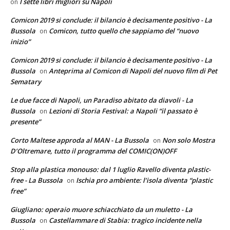
I sette libri migliori su Napoli
on
Comicon 2019 si conclude: il bilancio è decisamente positivo - La
Bussola
Comicon, tutto quello che sappiamo del “nuovo
on
inizio”
Comicon 2019 si conclude: il bilancio è decisamente positivo - La
Bussola
Anteprima al Comicon di Napoli del nuovo film di Pet
on
Sematary
Le due facce di Napoli, un Paradiso abitato da diavoli - La
Bussola
Lezioni di Storia Festival: a Napoli “il passato è
on
presente”
Corto Maltese approda al MAN - La Bussola
Non solo Mostra
on
D’Oltremare, tutto il programma del COMIC(ON)OFF
Stop alla plastica monouso: dal 1 luglio Ravello diventa plastic-
free - La Bussola
Ischia pro ambiente: l’isola diventa “plastic
on
free”
Giugliano: operaio muore schiacchiato da un muletto - La
Bussola
Castellammare di Stabia: tragico incidente nella
on