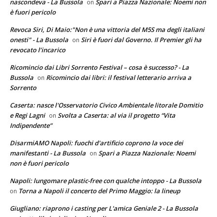
nascondeva - La Bussola
Spari a Piazza Nazionale: Noemi non
on
è fuori pericolo
Revoca Siri, Di Maio:"Non è una vittoria del M5S ma degli italiani
onesti" - La Bussola
Siri è fuori dal Governo. Il Premier gli ha
on
revocato l’incarico
Ricomincio dai Libri Sorrento Festival – cosa è successo? - La
Bussola
Ricomincio dai libri: il festival letterario arriva a
on
Sorrento
Caserta: nasce l'Osservatorio Civico Ambientale litorale Domitio
e Regi Lagni
Svolta a Caserta: al via il progetto “Vita
on
Indipendente”
DisarmiAMO Napoli: fuochi d'artificio coprono la voce dei
manifestanti - La Bussola
Spari a Piazza Nazionale: Noemi
on
non è fuori pericolo
Napoli: lungomare plastic-free con qualche intoppo - La Bussola
Torna a Napoli il concerto del Primo Maggio: la lineup
on
Giugliano: riaprono i casting per L'amica Geniale 2 - La Bussola