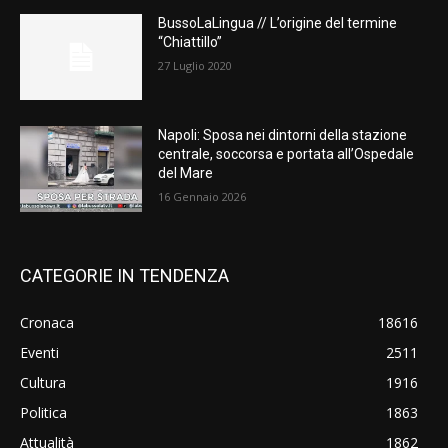
BussoLaLingua // L’origine del termine
“Chiattillo”
27 Luglio 2020
Napoli: Sposa nei dintorni della stazione
centrale, soccorsa e portata all’Ospedale
del Mare
16 Gennaio 2026
CATEGORIE IN TENDENZA
Cronaca
18616
Eventi
2511
Cultura
1916
Politica
1863
Attualità
1862