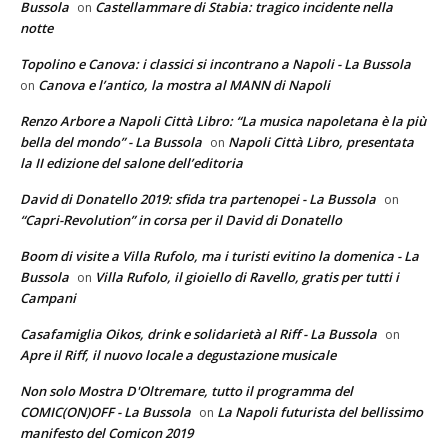
Bussola
Castellammare di Stabia: tragico incidente nella
on
notte
Topolino e Canova: i classici si incontrano a Napoli - La Bussola
Canova e l’antico, la mostra al MANN di Napoli
on
Renzo Arbore a Napoli Città Libro: “La musica napoletana è la più
bella del mondo” - La Bussola
Napoli Città Libro, presentata
on
la II edizione del salone dell’editoria
David di Donatello 2019: sfida tra partenopei - La Bussola
on
“Capri-Revolution” in corsa per il David di Donatello
Boom di visite a Villa Rufolo, ma i turisti evitino la domenica - La
Bussola
Villa Rufolo, il gioiello di Ravello, gratis per tutti i
on
Campani
Casafamiglia Oikos, drink e solidarietà al Riff - La Bussola
on
Apre il Riff, il nuovo locale a degustazione musicale
Non solo Mostra D'Oltremare, tutto il programma del
COMIC(ON)OFF - La Bussola
La Napoli futurista del bellissimo
on
manifesto del Comicon 2019