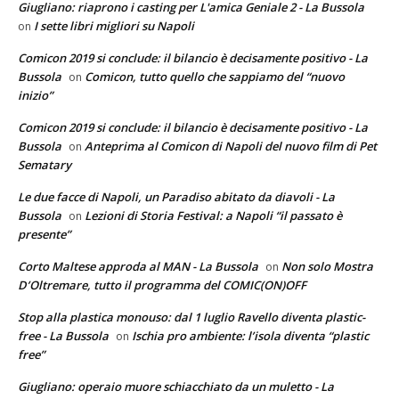
Giugliano: riaprono i casting per L'amica Geniale 2 - La Bussola
I sette libri migliori su Napoli
on
Comicon 2019 si conclude: il bilancio è decisamente positivo - La
Bussola
Comicon, tutto quello che sappiamo del “nuovo
on
inizio”
Comicon 2019 si conclude: il bilancio è decisamente positivo - La
Bussola
Anteprima al Comicon di Napoli del nuovo film di Pet
on
Sematary
Le due facce di Napoli, un Paradiso abitato da diavoli - La
Bussola
Lezioni di Storia Festival: a Napoli “il passato è
on
presente”
Corto Maltese approda al MAN - La Bussola
Non solo Mostra
on
D’Oltremare, tutto il programma del COMIC(ON)OFF
Stop alla plastica monouso: dal 1 luglio Ravello diventa plastic-
free - La Bussola
Ischia pro ambiente: l’isola diventa “plastic
on
free”
Giugliano: operaio muore schiacchiato da un muletto - La