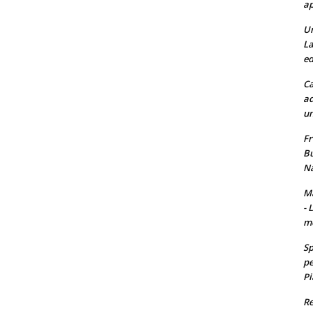
ap
Un
La
ed
Ca
ad
un
Fr
Bu
Na
Ma
- 
m
Sp
pe
Pi
Re