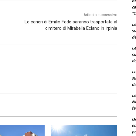
Bi
ca
“C
Articolo successivo
Le ceneri di Emilio Fede saranno trasportate al
Le
cimitero di Mirabella Eclano in Irpinia
su
de
Le
su
de
Le
su
de
Le
Ni
fa
Is
ed
pe