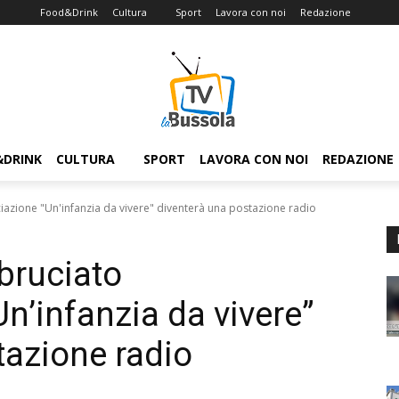
Food&Drink
Cultura
Sport
Lavora con noi
Redazione
&DRINK
CULTURA
SPORT
LAVORA CON NOI
REDAZIONE
iazione "Un'infanzia da vivere" diventerà una postazione radio
bruciato
Un’infanzia da vivere”
tazione radio