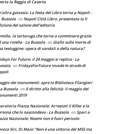
erta la Reggia di Caserta
'altra galassia: La festa del Libro torna a Napoli -
 Bussola
Napoli Città Libro, presentata la II
on
izione del salone dell’editoria
milla, la tartaruga che torna a camminare grazie
 una rotella - La Bussola
Giallo sulla morte di
on
a testuggine: opera di vandali o della natura?
idays For Future: il 24 maggio si replica - La
ssola
FridaysForFuture invade le strade di
on
poli
ggio dei monumenti: apre la Biblioteca Filangieri
La Bussola
Il diritto alla felicità: il maggio dei
on
onumenti 2019
aratoria Piazza Nazionale: Arrestati il Killer e la
rsona che lo nascondeva - La Bussola
Spari a
on
azza Nazionale: Noemi non è fuori pericolo
voca Siri, Di Maio:"Non è una vittoria del M5S ma