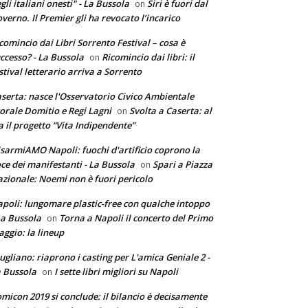
gli italiani onesti" - La Bussola
Siri è fuori dal
on
verno. Il Premier gli ha revocato l’incarico
comincio dai Libri Sorrento Festival – cosa è
ccesso? - La Bussola
Ricomincio dai libri: il
on
stival letterario arriva a Sorrento
serta: nasce l'Osservatorio Civico Ambientale
torale Domitio e Regi Lagni
Svolta a Caserta: al
on
a il progetto “Vita Indipendente”
sarmiAMO Napoli: fuochi d'artificio coprono la
ce dei manifestanti - La Bussola
Spari a Piazza
on
zionale: Noemi non è fuori pericolo
poli: lungomare plastic-free con qualche intoppo
La Bussola
Torna a Napoli il concerto del Primo
on
ggio: la lineup
ugliano: riaprono i casting per L'amica Geniale 2 -
 Bussola
I sette libri migliori su Napoli
on
micon 2019 si conclude: il bilancio è decisamente