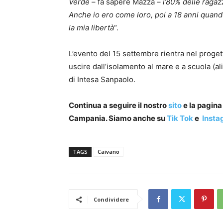
Verde
– fa sapere Mazza –
l’80% delle ragaz
Anche io ero come loro, poi a 18 anni quando
la mia libertà
“.
L’evento del 15 settembre rientra nel proge
uscire dall’isolamento al mare e a scuola (
di Intesa Sanpaolo.
Continua a seguire il nostro
sito
e la pagin
Campania. Siamo anche su
Tik Tok
e
Insta
TAGS
Caivano
Condividere