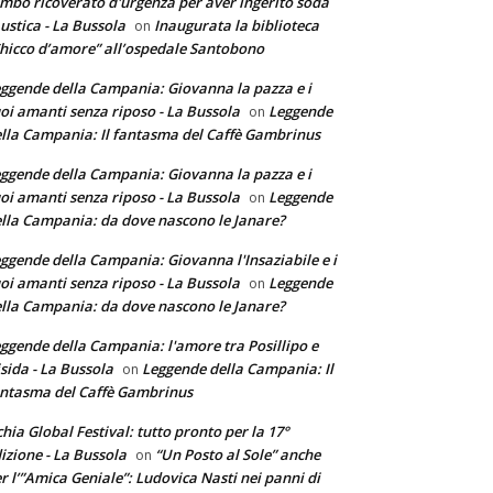
mbo ricoverato d'urgenza per aver ingerito soda
ustica - La Bussola
Inaugurata la biblioteca
on
hicco d’amore” all’ospedale Santobono
ggende della Campania: Giovanna la pazza e i
oi amanti senza riposo - La Bussola
Leggende
on
lla Campania: Il fantasma del Caffè Gambrinus
ggende della Campania: Giovanna la pazza e i
oi amanti senza riposo - La Bussola
Leggende
on
lla Campania: da dove nascono le Janare?
ggende della Campania: Giovanna l'Insaziabile e i
oi amanti senza riposo - La Bussola
Leggende
on
lla Campania: da dove nascono le Janare?
ggende della Campania: l'amore tra Posillipo e
sida - La Bussola
Leggende della Campania: Il
on
ntasma del Caffè Gambrinus
chia Global Festival: tutto pronto per la 17°
izione - La Bussola
“Un Posto al Sole” anche
on
r l’”Amica Geniale”: Ludovica Nasti nei panni di