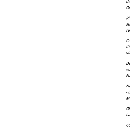
de
Go
Ri
su
fe
Ca
li
vi
Di
vo
Na
Na
- 
Ma
Gi
La
Co