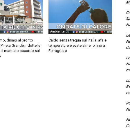
M
Ce
Sa
Na
Ambiente
Le
rno, disagi al pronto
Caldo senza tregua sull’Italia: afa e
Ni
Pineta Grande: ridotte le
temperature elevate almeno fino a
da
o il mancato accordo sul
Ferragosto
6
Le
Na
ma
Li
Bu
na
Ro
Na
No
Ca