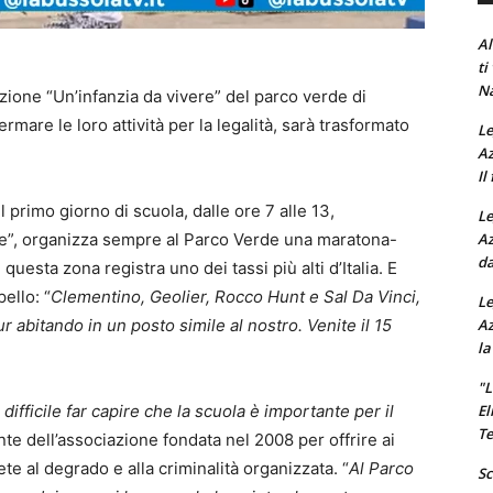
Al
ti
Na
ione “Un’infanzia da vivere” del parco verde di
rmare le loro attività per la legalità, sarà trasformato
Le
Az
Il
 primo giorno di scuola, dalle ore 7 alle 13,
Le
Az
re”, organizza sempre al Parco Verde una maratona-
da
questa zona registra uno dei tassi più alti d’Italia. E
ello: “
Clementino, Geolier, Rocco Hunt e Sal Da Vinci,
Le
Az
pur abitando in un posto simile al nostro. Venite il 15
la
"L
El
 difficile far capire che la scuola è importante per il
Te
te dell’associazione fondata nel 2008 per offrire ai
te al degrado e alla criminalità organizzata. “
Al Parco
Sc