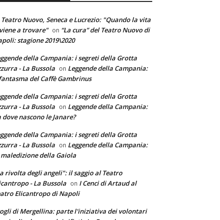
 Teatro Nuovo, Seneca e Lucrezio: "Quando la vita
 viene a trovare"
“La cura” del Teatro Nuovo di
on
poli: stagione 2019\2020
ggende della Campania: i segreti della Grotta
zurra - La Bussola
Leggende della Campania:
on
 fantasma del Caffè Gambrinus
ggende della Campania: i segreti della Grotta
zurra - La Bussola
Leggende della Campania:
on
 dove nascono le Janare?
ggende della Campania: i segreti della Grotta
zurra - La Bussola
Leggende della Campania:
on
 maledizione della Gaiola
a rivolta degli angeli": il saggio al Teatro
icantropo - La Bussola
I Cenci di Artaud al
on
atro Elicantropo di Napoli
ogli di Mergellina: parte l'iniziativa dei volontari