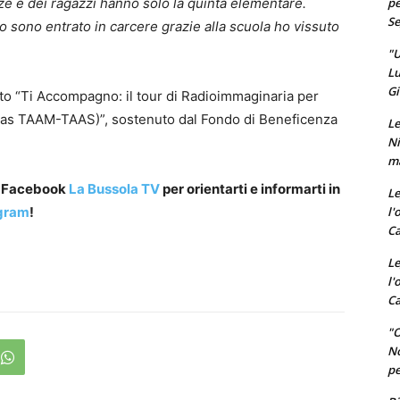
pe
ze e dei ragazzi hanno solo la quinta elementare.
Se
 sono entrato in carcere grazie alla scuola ho vissuto
"U
Lu
Gi
tto “Ti Accompagno: il tour di Radioimmaginaria per
alias TAAM-TAAS)”, sostenuto dal Fondo di Beneficenza
Le
Ni
ma
a Facebook
La Bussola TV
per orientarti e informarti in
Le
l'
gram
!
Ca
Le
l'
Ca
"O
No
pe