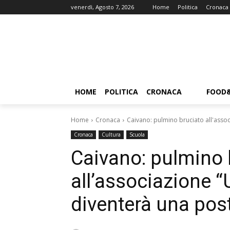
venerdì, Agosto 7, 2026
Home
Politica
Cronaca
HOME
POLITICA
CRONACA
FOOD
Home
Cronaca
Caivano: pulmino bruciato all'assoc
Cronaca
Cultura
Scuola
Caivano: pulmino 
all’associazione “
diventerà una pos