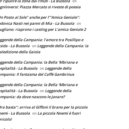
r ripulire la zona dai rifiuti - La Bussola
on
gniinversi: Piazza Mercato si riveste di poesia
n Posto al Sole" anche per l’"Amica Geniale":
dovica Nasti nei panni di Mia - La Bussola
on
ugliano: riaprono i casting per L’amica Geniale 2
ggende della Campania: l'amore tra Posillipo e
sida - La Bussola
Leggende della Campania: la
on
ledizione della Gaiola
ggende della Campania: la Bella 'Mbriana e
ospitalità - La Bussola
Leggende della
on
mpania: Il fantasma del Caffè Gambrinus
ggende della Campania: la Bella 'Mbriana e
ospitalità - La Bussola
Leggende della
on
mpania: da dove nascono le Janare?
ra basta": arriva al Giffoni il brano per la piccola
emi - La Bussola
La piccola Noemi è fuori
on
ricolo!