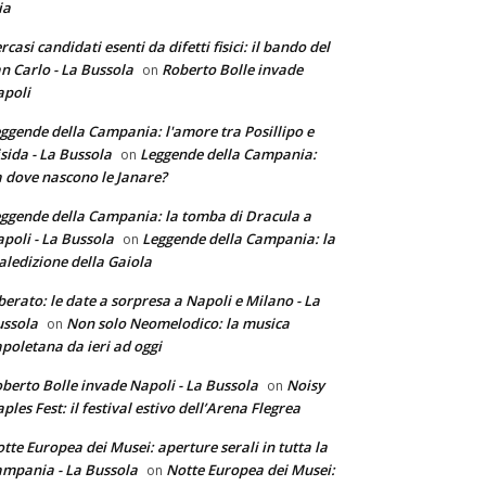
ia
rcasi candidati esenti da difetti fisici: il bando del
n Carlo - La Bussola
Roberto Bolle invade
on
poli
ggende della Campania: l'amore tra Posillipo e
sida - La Bussola
Leggende della Campania:
on
 dove nascono le Janare?
ggende della Campania: la tomba di Dracula a
poli - La Bussola
Leggende della Campania: la
on
ledizione della Gaiola
berato: le date a sorpresa a Napoli e Milano - La
ssola
Non solo Neomelodico: la musica
on
poletana da ieri ad oggi
berto Bolle invade Napoli - La Bussola
Noisy
on
ples Fest: il festival estivo dell’Arena Flegrea
tte Europea dei Musei: aperture serali in tutta la
mpania - La Bussola
Notte Europea dei Musei:
on