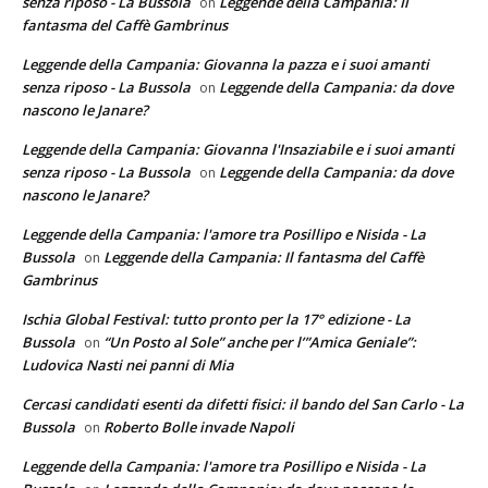
senza riposo - La Bussola
Leggende della Campania: Il
on
fantasma del Caffè Gambrinus
Leggende della Campania: Giovanna la pazza e i suoi amanti
senza riposo - La Bussola
Leggende della Campania: da dove
on
nascono le Janare?
Leggende della Campania: Giovanna l'Insaziabile e i suoi amanti
senza riposo - La Bussola
Leggende della Campania: da dove
on
nascono le Janare?
Leggende della Campania: l'amore tra Posillipo e Nisida - La
Bussola
Leggende della Campania: Il fantasma del Caffè
on
Gambrinus
Ischia Global Festival: tutto pronto per la 17° edizione - La
Bussola
“Un Posto al Sole” anche per l’”Amica Geniale”:
on
Ludovica Nasti nei panni di Mia
Cercasi candidati esenti da difetti fisici: il bando del San Carlo - La
Bussola
Roberto Bolle invade Napoli
on
Leggende della Campania: l'amore tra Posillipo e Nisida - La