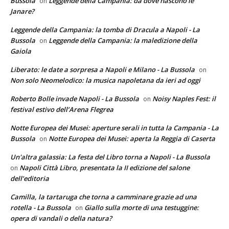
Bussola
Leggende della Campania: da dove nascono le
on
Janare?
Leggende della Campania: la tomba di Dracula a Napoli - La
Bussola
Leggende della Campania: la maledizione della
on
Gaiola
Liberato: le date a sorpresa a Napoli e Milano - La Bussola
on
Non solo Neomelodico: la musica napoletana da ieri ad oggi
Roberto Bolle invade Napoli - La Bussola
Noisy Naples Fest: il
on
festival estivo dell’Arena Flegrea
Notte Europea dei Musei: aperture serali in tutta la Campania - La
Bussola
Notte Europea dei Musei: aperta la Reggia di Caserta
on
Un'altra galassia: La festa del Libro torna a Napoli - La Bussola
Napoli Città Libro, presentata la II edizione del salone
on
dell’editoria
Camilla, la tartaruga che torna a camminare grazie ad una
rotella - La Bussola
Giallo sulla morte di una testuggine:
on
opera di vandali o della natura?