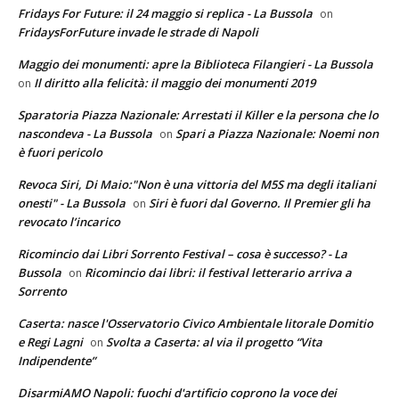
Fridays For Future: il 24 maggio si replica - La Bussola
on
FridaysForFuture invade le strade di Napoli
Maggio dei monumenti: apre la Biblioteca Filangieri - La Bussola
Il diritto alla felicità: il maggio dei monumenti 2019
on
Sparatoria Piazza Nazionale: Arrestati il Killer e la persona che lo
nascondeva - La Bussola
Spari a Piazza Nazionale: Noemi non
on
è fuori pericolo
Revoca Siri, Di Maio:"Non è una vittoria del M5S ma degli italiani
onesti" - La Bussola
Siri è fuori dal Governo. Il Premier gli ha
on
revocato l’incarico
Ricomincio dai Libri Sorrento Festival – cosa è successo? - La
Bussola
Ricomincio dai libri: il festival letterario arriva a
on
Sorrento
Caserta: nasce l'Osservatorio Civico Ambientale litorale Domitio
e Regi Lagni
Svolta a Caserta: al via il progetto “Vita
on
Indipendente”
DisarmiAMO Napoli: fuochi d'artificio coprono la voce dei