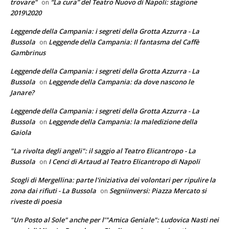
trovare"
“La cura” del Teatro Nuovo di Napoli: stagione
on
2019\2020
Leggende della Campania: i segreti della Grotta Azzurra - La
Bussola
Leggende della Campania: Il fantasma del Caffè
on
Gambrinus
Leggende della Campania: i segreti della Grotta Azzurra - La
Bussola
Leggende della Campania: da dove nascono le
on
Janare?
Leggende della Campania: i segreti della Grotta Azzurra - La
Bussola
Leggende della Campania: la maledizione della
on
Gaiola
"La rivolta degli angeli": il saggio al Teatro Elicantropo - La
Bussola
I Cenci di Artaud al Teatro Elicantropo di Napoli
on
Scogli di Mergellina: parte l'iniziativa dei volontari per ripulire la
zona dai rifiuti - La Bussola
Segniinversi: Piazza Mercato si
on
riveste di poesia
"Un Posto al Sole" anche per l’"Amica Geniale": Ludovica Nasti nei