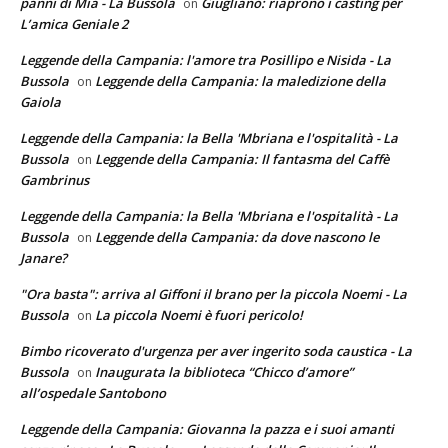
panni di Mia - La Bussola
Giugliano: riaprono i casting per
on
L’amica Geniale 2
Leggende della Campania: l'amore tra Posillipo e Nisida - La
Bussola
Leggende della Campania: la maledizione della
on
Gaiola
Leggende della Campania: la Bella 'Mbriana e l'ospitalità - La
Bussola
Leggende della Campania: Il fantasma del Caffè
on
Gambrinus
Leggende della Campania: la Bella 'Mbriana e l'ospitalità - La
Bussola
Leggende della Campania: da dove nascono le
on
Janare?
"Ora basta": arriva al Giffoni il brano per la piccola Noemi - La
Bussola
La piccola Noemi è fuori pericolo!
on
Bimbo ricoverato d'urgenza per aver ingerito soda caustica - La
Bussola
Inaugurata la biblioteca “Chicco d’amore”
on
all’ospedale Santobono
Leggende della Campania: Giovanna la pazza e i suoi amanti