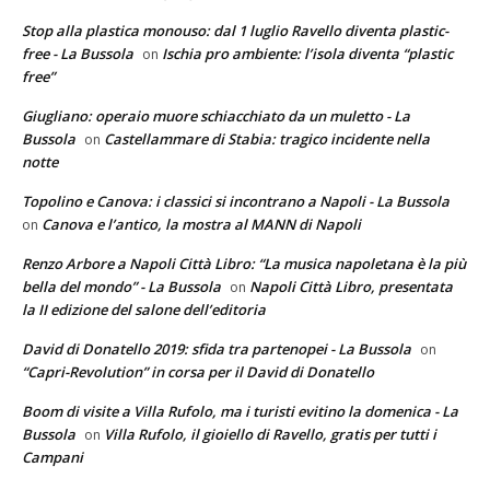
Stop alla plastica monouso: dal 1 luglio Ravello diventa plastic-
free - La Bussola
Ischia pro ambiente: l’isola diventa “plastic
on
free”
Giugliano: operaio muore schiacchiato da un muletto - La
Bussola
Castellammare di Stabia: tragico incidente nella
on
notte
Topolino e Canova: i classici si incontrano a Napoli - La Bussola
Canova e l’antico, la mostra al MANN di Napoli
on
Renzo Arbore a Napoli Città Libro: “La musica napoletana è la più
bella del mondo” - La Bussola
Napoli Città Libro, presentata
on
la II edizione del salone dell’editoria
David di Donatello 2019: sfida tra partenopei - La Bussola
on
“Capri-Revolution” in corsa per il David di Donatello
Boom di visite a Villa Rufolo, ma i turisti evitino la domenica - La
Bussola
Villa Rufolo, il gioiello di Ravello, gratis per tutti i
on
Campani