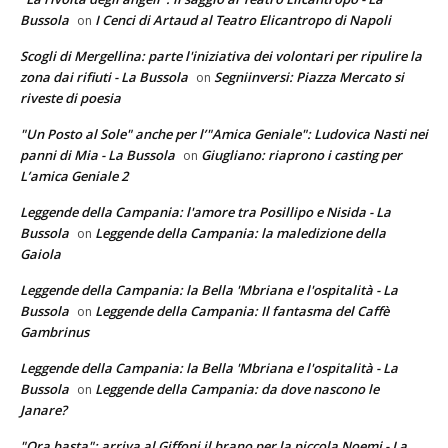
Bussola
I Cenci di Artaud al Teatro Elicantropo di Napoli
on
Scogli di Mergellina: parte l'iniziativa dei volontari per ripulire la
zona dai rifiuti - La Bussola
Segniinversi: Piazza Mercato si
on
riveste di poesia
"Un Posto al Sole" anche per l’"Amica Geniale": Ludovica Nasti nei
panni di Mia - La Bussola
Giugliano: riaprono i casting per
on
L’amica Geniale 2
Leggende della Campania: l'amore tra Posillipo e Nisida - La
Bussola
Leggende della Campania: la maledizione della
on
Gaiola
Leggende della Campania: la Bella 'Mbriana e l'ospitalità - La
Bussola
Leggende della Campania: Il fantasma del Caffè
on
Gambrinus
Leggende della Campania: la Bella 'Mbriana e l'ospitalità - La
Bussola
Leggende della Campania: da dove nascono le
on
Janare?
"Ora basta": arriva al Giffoni il brano per la piccola Noemi - La