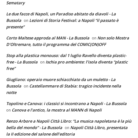
Sematary
Le due facce di Napoli, un Paradiso abitato da diavoli - La
Bussola
Lezioni di Storia Festival: a Napoli “il passato è
on
presente”
Corto Maltese approda al MAN - La Bussola
Non solo Mostra
on
D’Oltremare, tutto il programma del COMIC(ON)OFF
Stop alla plastica monouso: dal 1 luglio Ravello diventa plastic-
free - La Bussola
Ischia pro ambiente: l’isola diventa “plastic
on
free”
Giugliano: operaio muore schiacchiato da un muletto - La
Bussola
Castellammare di Stabia: tragico incidente nella
on
notte
Topolino e Canova: i classici si incontrano a Napoli - La Bussola
Canova e l’antico, la mostra al MANN di Napoli
on
Renzo Arbore a Napoli Città Libro: “La musica napoletana è la più
bella del mondo” - La Bussola
Napoli Città Libro, presentata
on
la II edizione del salone dell’editoria