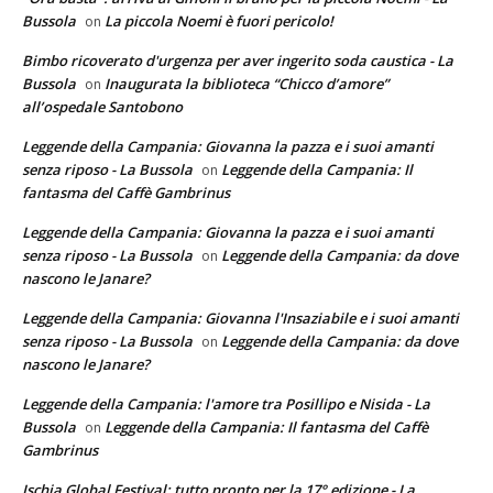
Bussola
La piccola Noemi è fuori pericolo!
on
Bimbo ricoverato d'urgenza per aver ingerito soda caustica - La
Bussola
Inaugurata la biblioteca “Chicco d’amore”
on
all’ospedale Santobono
Leggende della Campania: Giovanna la pazza e i suoi amanti
senza riposo - La Bussola
Leggende della Campania: Il
on
fantasma del Caffè Gambrinus
Leggende della Campania: Giovanna la pazza e i suoi amanti
senza riposo - La Bussola
Leggende della Campania: da dove
on
nascono le Janare?
Leggende della Campania: Giovanna l'Insaziabile e i suoi amanti
senza riposo - La Bussola
Leggende della Campania: da dove
on
nascono le Janare?
Leggende della Campania: l'amore tra Posillipo e Nisida - La
Bussola
Leggende della Campania: Il fantasma del Caffè
on
Gambrinus
Ischia Global Festival: tutto pronto per la 17° edizione - La