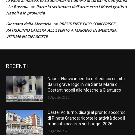
Io vado al museo: lo straordinario numero di turisti in Campania
- La Bussola
Parte la settimana dell’arte: ecco i Musei gratis a
on
Napoli e in provincia
Giornata della Memoria
PRESIDENTE FICO CONFERISCE
on
PATROCINIO CAMERA ALL’EVENTO A MARANO IN MEMORIA
VITTIME NAZIFASCISTE
RECENTI
Napoli: Nuovo incendio nell’edifico colpito
da un grave rogo in via Santa Maria di
Costantinopoli alle Mosche a Gianturco
6 Agosto 2026
Castel Volturno, disagi al pronto soccorso
di Pineta Grande: ridotte le attività dopo il
mancato accordo sul budget 2026
6 Agosto 2026