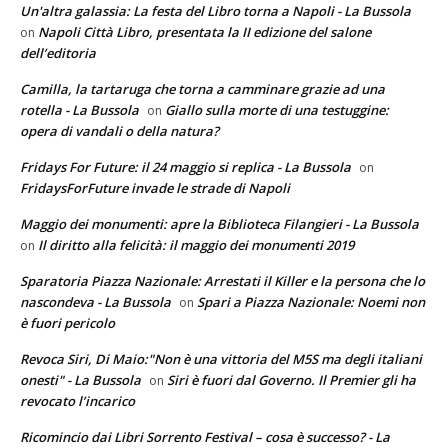
Un'altra galassia: La festa del Libro torna a Napoli - La Bussola
Napoli Città Libro, presentata la II edizione del salone
on
dell’editoria
Camilla, la tartaruga che torna a camminare grazie ad una
rotella - La Bussola
Giallo sulla morte di una testuggine:
on
opera di vandali o della natura?
Fridays For Future: il 24 maggio si replica - La Bussola
on
FridaysForFuture invade le strade di Napoli
Maggio dei monumenti: apre la Biblioteca Filangieri - La Bussola
Il diritto alla felicità: il maggio dei monumenti 2019
on
Sparatoria Piazza Nazionale: Arrestati il Killer e la persona che lo
nascondeva - La Bussola
Spari a Piazza Nazionale: Noemi non
on
è fuori pericolo
Revoca Siri, Di Maio:"Non è una vittoria del M5S ma degli italiani
onesti" - La Bussola
Siri è fuori dal Governo. Il Premier gli ha
on
revocato l’incarico
Ricomincio dai Libri Sorrento Festival – cosa è successo? - La