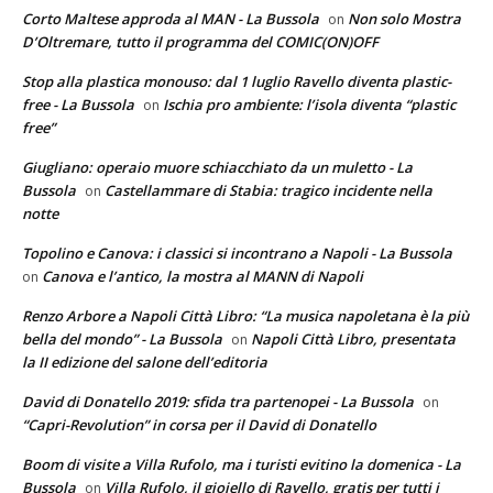
Corto Maltese approda al MAN - La Bussola
Non solo Mostra
on
D’Oltremare, tutto il programma del COMIC(ON)OFF
Stop alla plastica monouso: dal 1 luglio Ravello diventa plastic-
free - La Bussola
Ischia pro ambiente: l’isola diventa “plastic
on
free”
Giugliano: operaio muore schiacchiato da un muletto - La
Bussola
Castellammare di Stabia: tragico incidente nella
on
notte
Topolino e Canova: i classici si incontrano a Napoli - La Bussola
Canova e l’antico, la mostra al MANN di Napoli
on
Renzo Arbore a Napoli Città Libro: “La musica napoletana è la più
bella del mondo” - La Bussola
Napoli Città Libro, presentata
on
la II edizione del salone dell’editoria
David di Donatello 2019: sfida tra partenopei - La Bussola
on
“Capri-Revolution” in corsa per il David di Donatello
Boom di visite a Villa Rufolo, ma i turisti evitino la domenica - La
Bussola
Villa Rufolo, il gioiello di Ravello, gratis per tutti i
on