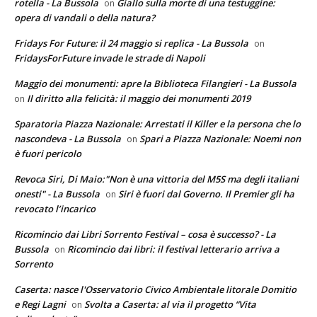
rotella - La Bussola
Giallo sulla morte di una testuggine:
on
opera di vandali o della natura?
Fridays For Future: il 24 maggio si replica - La Bussola
on
FridaysForFuture invade le strade di Napoli
Maggio dei monumenti: apre la Biblioteca Filangieri - La Bussola
Il diritto alla felicità: il maggio dei monumenti 2019
on
Sparatoria Piazza Nazionale: Arrestati il Killer e la persona che lo
nascondeva - La Bussola
Spari a Piazza Nazionale: Noemi non
on
è fuori pericolo
Revoca Siri, Di Maio:"Non è una vittoria del M5S ma degli italiani
onesti" - La Bussola
Siri è fuori dal Governo. Il Premier gli ha
on
revocato l’incarico
Ricomincio dai Libri Sorrento Festival – cosa è successo? - La
Bussola
Ricomincio dai libri: il festival letterario arriva a
on
Sorrento
Caserta: nasce l'Osservatorio Civico Ambientale litorale Domitio
e Regi Lagni
Svolta a Caserta: al via il progetto “Vita
on