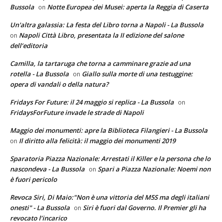
Bussola
Notte Europea dei Musei: aperta la Reggia di Caserta
on
Un'altra galassia: La festa del Libro torna a Napoli - La Bussola
Napoli Città Libro, presentata la II edizione del salone
on
dell’editoria
Camilla, la tartaruga che torna a camminare grazie ad una
rotella - La Bussola
Giallo sulla morte di una testuggine:
on
opera di vandali o della natura?
Fridays For Future: il 24 maggio si replica - La Bussola
on
FridaysForFuture invade le strade di Napoli
Maggio dei monumenti: apre la Biblioteca Filangieri - La Bussola
Il diritto alla felicità: il maggio dei monumenti 2019
on
Sparatoria Piazza Nazionale: Arrestati il Killer e la persona che lo
nascondeva - La Bussola
Spari a Piazza Nazionale: Noemi non
on
è fuori pericolo
Revoca Siri, Di Maio:"Non è una vittoria del M5S ma degli italiani
onesti" - La Bussola
Siri è fuori dal Governo. Il Premier gli ha
on
revocato l’incarico