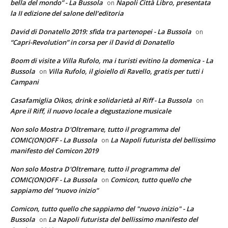
bella del mondo” - La Bussola
Napoli Città Libro, presentata
on
la II edizione del salone dell’editoria
David di Donatello 2019: sfida tra partenopei - La Bussola
on
“Capri-Revolution” in corsa per il David di Donatello
Boom di visite a Villa Rufolo, ma i turisti evitino la domenica - La
Bussola
Villa Rufolo, il gioiello di Ravello, gratis per tutti i
on
Campani
Casafamiglia Oikos, drink e solidarietà al Riff - La Bussola
on
Apre il Riff, il nuovo locale a degustazione musicale
Non solo Mostra D'Oltremare, tutto il programma del
COMIC(ON)OFF - La Bussola
La Napoli futurista del bellissimo
on
manifesto del Comicon 2019
Non solo Mostra D'Oltremare, tutto il programma del
COMIC(ON)OFF - La Bussola
Comicon, tutto quello che
on
sappiamo del “nuovo inizio”
Comicon, tutto quello che sappiamo del "nuovo inizio" - La
Bussola
La Napoli futurista del bellissimo manifesto del
on