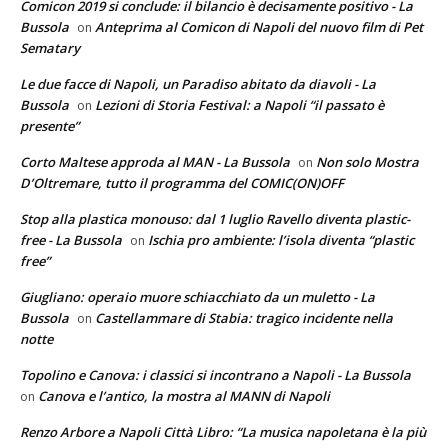
Comicon 2019 si conclude: il bilancio è decisamente positivo - La
Bussola
Anteprima al Comicon di Napoli del nuovo film di Pet
on
Sematary
Le due facce di Napoli, un Paradiso abitato da diavoli - La
Bussola
Lezioni di Storia Festival: a Napoli “il passato è
on
presente”
Corto Maltese approda al MAN - La Bussola
Non solo Mostra
on
D’Oltremare, tutto il programma del COMIC(ON)OFF
Stop alla plastica monouso: dal 1 luglio Ravello diventa plastic-
free - La Bussola
Ischia pro ambiente: l’isola diventa “plastic
on
free”
Giugliano: operaio muore schiacchiato da un muletto - La
Bussola
Castellammare di Stabia: tragico incidente nella
on
notte
Topolino e Canova: i classici si incontrano a Napoli - La Bussola
Canova e l’antico, la mostra al MANN di Napoli
on
Renzo Arbore a Napoli Città Libro: “La musica napoletana è la più