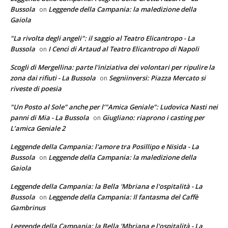
Bussola
Leggende della Campania: la maledizione della
on
Gaiola
"La rivolta degli angeli": il saggio al Teatro Elicantropo - La
Bussola
I Cenci di Artaud al Teatro Elicantropo di Napoli
on
Scogli di Mergellina: parte l'iniziativa dei volontari per ripulire la
zona dai rifiuti - La Bussola
Segniinversi: Piazza Mercato si
on
riveste di poesia
"Un Posto al Sole" anche per l’"Amica Geniale": Ludovica Nasti nei
panni di Mia - La Bussola
Giugliano: riaprono i casting per
on
L’amica Geniale 2
Leggende della Campania: l'amore tra Posillipo e Nisida - La
Bussola
Leggende della Campania: la maledizione della
on
Gaiola
Leggende della Campania: la Bella 'Mbriana e l'ospitalità - La
Bussola
Leggende della Campania: Il fantasma del Caffè
on
Gambrinus
Leggende della Campania: la Bella 'Mbriana e l'ospitalità - La