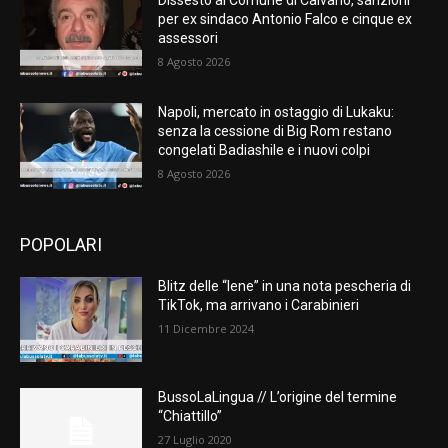
Dissesto al Comune di Caivano, sanzioni
per ex sindaco Antonio Falco e cinque ex
assessori
8 Agosto 2026
Napoli, mercato in ostaggio di Lukaku:
senza la cessione di Big Rom restano
congelati Badiashile e i nuovi colpi
8 Agosto 2026
POPOLARI
Blitz delle “Iene” in una nota pescheria di
TikTok, ma arrivano i Carabinieri
11 Dicembre 2024
BussoLaLingua // L’origine del termine
“Chiattillo”
27 Luglio 2020