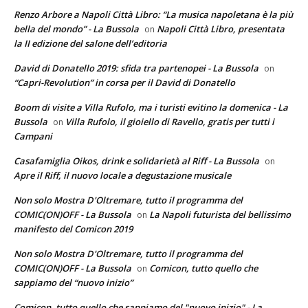
Renzo Arbore a Napoli Città Libro: “La musica napoletana è la più
bella del mondo” - La Bussola
Napoli Città Libro, presentata
on
la II edizione del salone dell’editoria
David di Donatello 2019: sfida tra partenopei - La Bussola
on
“Capri-Revolution” in corsa per il David di Donatello
Boom di visite a Villa Rufolo, ma i turisti evitino la domenica - La
Bussola
Villa Rufolo, il gioiello di Ravello, gratis per tutti i
on
Campani
Casafamiglia Oikos, drink e solidarietà al Riff - La Bussola
on
Apre il Riff, il nuovo locale a degustazione musicale
Non solo Mostra D'Oltremare, tutto il programma del
COMIC(ON)OFF - La Bussola
La Napoli futurista del bellissimo
on
manifesto del Comicon 2019
Non solo Mostra D'Oltremare, tutto il programma del
COMIC(ON)OFF - La Bussola
Comicon, tutto quello che
on
sappiamo del “nuovo inizio”
Comicon, tutto quello che sappiamo del "nuovo inizio" - La