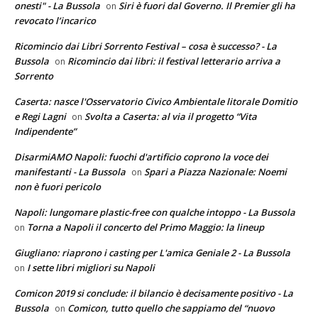
onesti" - La Bussola
Siri è fuori dal Governo. Il Premier gli ha
on
revocato l’incarico
Ricomincio dai Libri Sorrento Festival – cosa è successo? - La
Bussola
Ricomincio dai libri: il festival letterario arriva a
on
Sorrento
Caserta: nasce l'Osservatorio Civico Ambientale litorale Domitio
e Regi Lagni
Svolta a Caserta: al via il progetto “Vita
on
Indipendente”
DisarmiAMO Napoli: fuochi d'artificio coprono la voce dei
manifestanti - La Bussola
Spari a Piazza Nazionale: Noemi
on
non è fuori pericolo
Napoli: lungomare plastic-free con qualche intoppo - La Bussola
Torna a Napoli il concerto del Primo Maggio: la lineup
on
Giugliano: riaprono i casting per L'amica Geniale 2 - La Bussola
I sette libri migliori su Napoli
on
Comicon 2019 si conclude: il bilancio è decisamente positivo - La
Bussola
Comicon, tutto quello che sappiamo del “nuovo
on