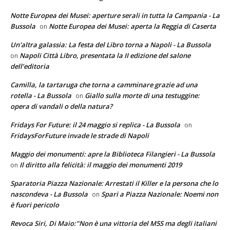
Notte Europea dei Musei: aperture serali in tutta la Campania - La
Bussola
Notte Europea dei Musei: aperta la Reggia di Caserta
on
Un'altra galassia: La festa del Libro torna a Napoli - La Bussola
Napoli Città Libro, presentata la II edizione del salone
on
dell’editoria
Camilla, la tartaruga che torna a camminare grazie ad una
rotella - La Bussola
Giallo sulla morte di una testuggine:
on
opera di vandali o della natura?
Fridays For Future: il 24 maggio si replica - La Bussola
on
FridaysForFuture invade le strade di Napoli
Maggio dei monumenti: apre la Biblioteca Filangieri - La Bussola
Il diritto alla felicità: il maggio dei monumenti 2019
on
Sparatoria Piazza Nazionale: Arrestati il Killer e la persona che lo
nascondeva - La Bussola
Spari a Piazza Nazionale: Noemi non
on
è fuori pericolo
Revoca Siri, Di Maio:"Non è una vittoria del M5S ma degli italiani