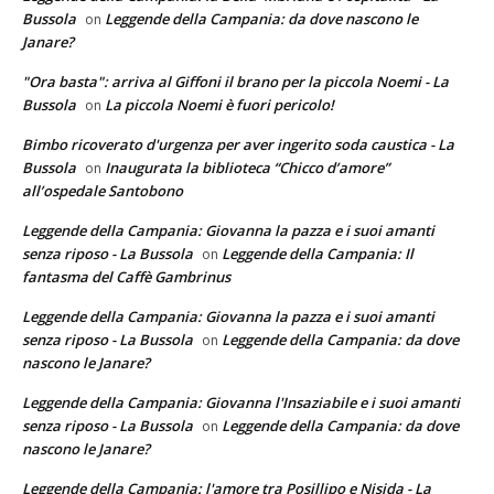
Bussola
Leggende della Campania: da dove nascono le
on
Janare?
"Ora basta": arriva al Giffoni il brano per la piccola Noemi - La
Bussola
La piccola Noemi è fuori pericolo!
on
Bimbo ricoverato d'urgenza per aver ingerito soda caustica - La
Bussola
Inaugurata la biblioteca “Chicco d’amore”
on
all’ospedale Santobono
Leggende della Campania: Giovanna la pazza e i suoi amanti
senza riposo - La Bussola
Leggende della Campania: Il
on
fantasma del Caffè Gambrinus
Leggende della Campania: Giovanna la pazza e i suoi amanti
senza riposo - La Bussola
Leggende della Campania: da dove
on
nascono le Janare?
Leggende della Campania: Giovanna l'Insaziabile e i suoi amanti
senza riposo - La Bussola
Leggende della Campania: da dove
on
nascono le Janare?
Leggende della Campania: l'amore tra Posillipo e Nisida - La