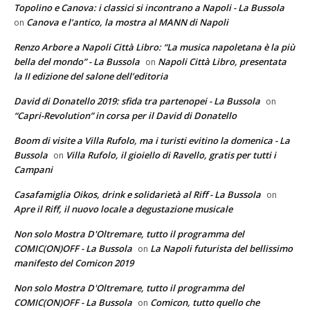
Topolino e Canova: i classici si incontrano a Napoli - La Bussola
Canova e l’antico, la mostra al MANN di Napoli
on
Renzo Arbore a Napoli Città Libro: “La musica napoletana è la più
bella del mondo” - La Bussola
Napoli Città Libro, presentata
on
la II edizione del salone dell’editoria
David di Donatello 2019: sfida tra partenopei - La Bussola
on
“Capri-Revolution” in corsa per il David di Donatello
Boom di visite a Villa Rufolo, ma i turisti evitino la domenica - La
Bussola
Villa Rufolo, il gioiello di Ravello, gratis per tutti i
on
Campani
Casafamiglia Oikos, drink e solidarietà al Riff - La Bussola
on
Apre il Riff, il nuovo locale a degustazione musicale
Non solo Mostra D'Oltremare, tutto il programma del
COMIC(ON)OFF - La Bussola
La Napoli futurista del bellissimo
on
manifesto del Comicon 2019
Non solo Mostra D'Oltremare, tutto il programma del
COMIC(ON)OFF - La Bussola
Comicon, tutto quello che
on