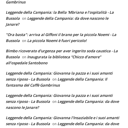
Gambrinus
Leggende della Campania: la Bella 'Mbriana e l'ospitalità - La
Bussola
Leggende della Campania: da dove nascono le
on
Janare?
"Ora basta": arriva al Giffoni il brano per la piccola Noemi - La
Bussola
La piccola Noemi è fuori pericolo!
on
Bimbo ricoverato d'urgenza per aver ingerito soda caustica - La
Bussola
Inaugurata la biblioteca “Chicco d’amore”
on
all’ospedale Santobono
Leggende della Campania: Giovanna la pazza e i suoi amanti
senza riposo - La Bussola
Leggende della Campania: Il
on
fantasma del Caffè Gambrinus
Leggende della Campania: Giovanna la pazza e i suoi amanti
senza riposo - La Bussola
Leggende della Campania: da dove
on
nascono le Janare?
Leggende della Campania: Giovanna l'Insaziabile e i suoi amanti
senza riposo - La Bussola
Leggende della Campania: da dove
on