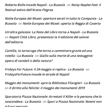
Roberto Bolle invade Napoli - La Bussola
Noisy Naples Fest: il
on
festival estivo dell’Arena Flegrea
Notte Europea dei Musei: aperture serali in tutta la Campania - La
Bussola
Notte Europea dei Musei: aperta la Reggia di Caserta
on
Un'altra galassia: La festa del Libro torna a Napoli - La Bussola
Napoli Città Libro, presentata la II edizione del salone
on
dell’editoria
Camilla, la tartaruga che torna a camminare grazie ad una
rotella - La Bussola
Giallo sulla morte di una testuggine:
on
opera di vandali o della natura?
Fridays For Future: il 24 maggio si replica - La Bussola
on
FridaysForFuture invade le strade di Napoli
Maggio dei monumenti: apre la Biblioteca Filangieri - La Bussola
Il diritto alla felicità: il maggio dei monumenti 2019
on
Sparatoria Piazza Nazionale: Arrestati il Killer e la persona che lo
nascondeva - La Bussola
Spari a Piazza Nazionale: Noemi non
on
è fuori pericolo