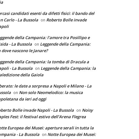
ia
rcasi candidati esenti da difetti fisici: il bando del
n Carlo - La Bussola
Roberto Bolle invade
on
poli
ggende della Campania: l'amore tra Posillipo e
sida - La Bussola
Leggende della Campania:
on
 dove nascono le Janare?
ggende della Campania: la tomba di Dracula a
poli - La Bussola
Leggende della Campania: la
on
ledizione della Gaiola
berato: le date a sorpresa a Napoli e Milano - La
ssola
Non solo Neomelodico: la musica
on
poletana da ieri ad oggi
berto Bolle invade Napoli - La Bussola
Noisy
on
ples Fest: il festival estivo dell’Arena Flegrea
tte Europea dei Musei: aperture serali in tutta la
mpania - La Bussola
Notte Europea dei Musei:
on