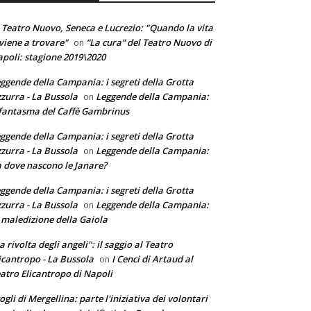
 Teatro Nuovo, Seneca e Lucrezio: "Quando la vita
 viene a trovare"
“La cura” del Teatro Nuovo di
on
poli: stagione 2019\2020
ggende della Campania: i segreti della Grotta
zurra - La Bussola
Leggende della Campania:
on
 fantasma del Caffè Gambrinus
ggende della Campania: i segreti della Grotta
zurra - La Bussola
Leggende della Campania:
on
 dove nascono le Janare?
ggende della Campania: i segreti della Grotta
zurra - La Bussola
Leggende della Campania:
on
 maledizione della Gaiola
a rivolta degli angeli": il saggio al Teatro
icantropo - La Bussola
I Cenci di Artaud al
on
atro Elicantropo di Napoli
ogli di Mergellina: parte l'iniziativa dei volontari