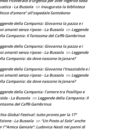
mbo ricoverato d'urgenza per aver ingerito soda
ustica - La Bussola
Inaugurata la biblioteca
on
hicco d’amore” all’ospedale Santobono
ggende della Campania: Giovanna la pazza e i
oi amanti senza riposo - La Bussola
Leggende
on
lla Campania: Il fantasma del Caffè Gambrinus
ggende della Campania: Giovanna la pazza e i
oi amanti senza riposo - La Bussola
Leggende
on
lla Campania: da dove nascono le Janare?
ggende della Campania: Giovanna l'Insaziabile e i
oi amanti senza riposo - La Bussola
Leggende
on
lla Campania: da dove nascono le Janare?
ggende della Campania: l'amore tra Posillipo e
sida - La Bussola
Leggende della Campania: Il
on
ntasma del Caffè Gambrinus
chia Global Festival: tutto pronto per la 17°
izione - La Bussola
“Un Posto al Sole” anche
on
r l’”Amica Geniale”: Ludovica Nasti nei panni di