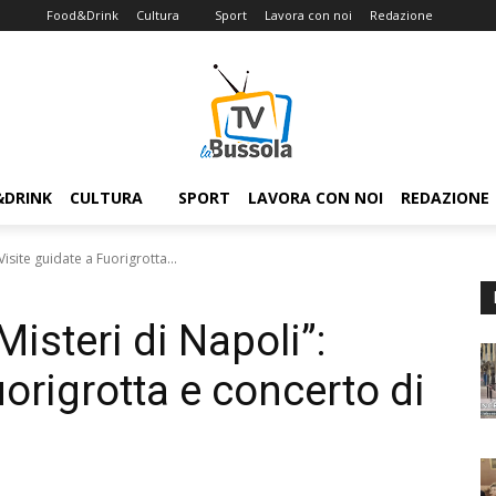
Food&Drink
Cultura
Sport
Lavora con noi
Redazione
&DRINK
CULTURA
SPORT
LAVORA CON NOI
REDAZIONE
Visite guidate a Fuorigrotta...
Misteri di Napoli”:
uorigrotta e concerto di