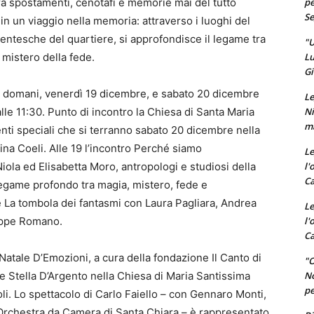
pe
ra spostamenti, cenotafi e memorie mai del tutto
Se
 in un viaggio nella memoria: attraverso i luoghi del
centesche del quartiere, si approfondisce il legame tra
"U
Lu
l mistero della fede.
Gi
a domani, venerdì 19 dicembre, e sabato 20 dicembre
Le
Ni
lle 11:30. Punto di incontro la Chiesa di Santa Maria
ma
enti speciali che si terranno sabato 20 dicembre nella
a Coeli. Alle 19 l’incontro Perché siamo
Le
l'
ola ed Elisabetta Moro, antropologi e studiosi della
Ca
legame profondo tra magia, mistero, fede e
le La tombola dei fantasmi con Laura Pagliara, Andrea
Le
l'
eppe Romano.
Ca
atale D’Emozioni, a cura della fondazione Il Canto di
"O
No
le Stella D’Argento nella Chiesa di Maria Santissima
pe
li. Lo spettacolo di Carlo Faiello – con Gennaro Monti,
’Orchestra da Camera di Santa Chiara – è rappresentato