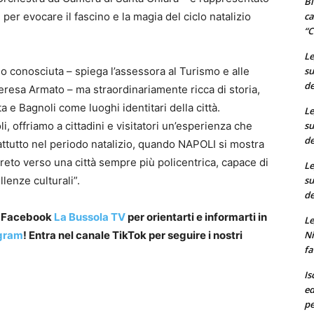
Bi
ca
per evocare il fascino e la magia del ciclo natalizio
“C
Le
su
conosciuta – spiega l’assessora al Turismo e alle
de
eresa Armato – ma straordinariamente ricca di storia,
ta e Bagnoli come luoghi identitari della città.
Le
su
li, offriamo a cittadini e visitatori un’esperienza che
de
attutto nel periodo natalizio, quando NAPOLI si mostra
reto verso una città sempre più policentrica, capace di
Le
su
llenze culturali”.
de
a Facebook
La Bussola TV
per orientarti e informarti in
Le
Ni
gram
! Entra nel canale TikTok per seguire i nostri
fa
Is
ed
pe