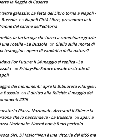
erta la Reggia di Caserta
'altra galassia: La festa del Libro torna a Napoli -
 Bussola
Napoli Città Libro, presentata la II
on
izione del salone dell’editoria
milla, la tartaruga che torna a camminare grazie
 una rotella - La Bussola
Giallo sulla morte di
on
a testuggine: opera di vandali o della natura?
idays For Future: il 24 maggio si replica - La
ssola
FridaysForFuture invade le strade di
on
poli
ggio dei monumenti: apre la Biblioteca Filangieri
La Bussola
Il diritto alla felicità: il maggio dei
on
onumenti 2019
aratoria Piazza Nazionale: Arrestati il Killer e la
rsona che lo nascondeva - La Bussola
Spari a
on
azza Nazionale: Noemi non è fuori pericolo
voca Siri, Di Maio:"Non è una vittoria del M5S ma