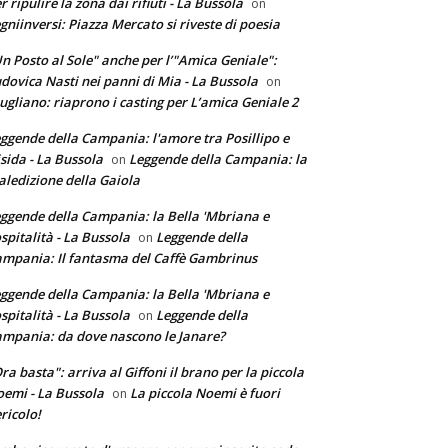
r ripulire la zona dai rifiuti - La Bussola
on
gniinversi: Piazza Mercato si riveste di poesia
n Posto al Sole" anche per l’"Amica Geniale":
dovica Nasti nei panni di Mia - La Bussola
on
ugliano: riaprono i casting per L’amica Geniale 2
ggende della Campania: l'amore tra Posillipo e
sida - La Bussola
Leggende della Campania: la
on
ledizione della Gaiola
ggende della Campania: la Bella 'Mbriana e
ospitalità - La Bussola
Leggende della
on
mpania: Il fantasma del Caffè Gambrinus
ggende della Campania: la Bella 'Mbriana e
ospitalità - La Bussola
Leggende della
on
mpania: da dove nascono le Janare?
ra basta": arriva al Giffoni il brano per la piccola
emi - La Bussola
La piccola Noemi è fuori
on
ricolo!