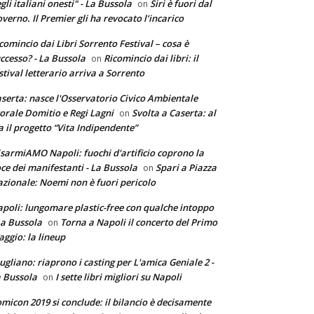
gli italiani onesti" - La Bussola
Siri è fuori dal
on
verno. Il Premier gli ha revocato l’incarico
comincio dai Libri Sorrento Festival – cosa è
ccesso? - La Bussola
Ricomincio dai libri: il
on
stival letterario arriva a Sorrento
serta: nasce l'Osservatorio Civico Ambientale
torale Domitio e Regi Lagni
Svolta a Caserta: al
on
a il progetto “Vita Indipendente”
sarmiAMO Napoli: fuochi d'artificio coprono la
ce dei manifestanti - La Bussola
Spari a Piazza
on
zionale: Noemi non è fuori pericolo
poli: lungomare plastic-free con qualche intoppo
La Bussola
Torna a Napoli il concerto del Primo
on
ggio: la lineup
ugliano: riaprono i casting per L'amica Geniale 2 -
 Bussola
I sette libri migliori su Napoli
on
micon 2019 si conclude: il bilancio è decisamente