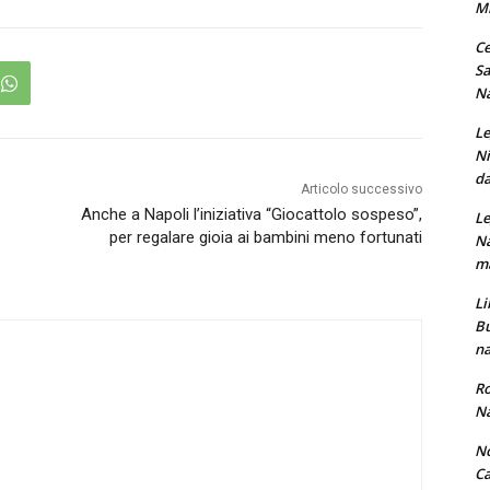
M
Ce
Sa
Na
Le
Ni
da
Articolo successivo
Anche a Napoli l’iniziativa “Giocattolo sospeso”,
Le
per regalare gioia ai bambini meno fortunati
Na
ma
Li
Bu
na
Ro
Na
No
Ca