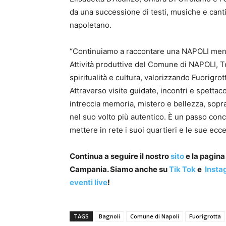
da una successione di testi, musiche e canti 
napoletano.
“Continuiamo a raccontare una NAPOLI meno 
Attività produttive del Comune di NAPOLI, T
spiritualità e cultura, valorizzando Fuorigrot
Attraverso visite guidate, incontri e spettaco
intreccia memoria, mistero e bellezza, sopr
nel suo volto più autentico. È un passo conc
mettere in rete i suoi quartieri e le sue ecce
Continua a seguire il nostro
sito
e la pagin
Campania. Siamo anche su
Tik Tok
e
Insta
eventi live
!
TAGS
Bagnoli
Comune di Napoli
Fuorigrotta