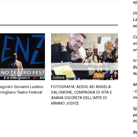
ap
Un
La
ed
Ca
ad
un
Fr
Bu
Na
Cultura
Ma
 agosto Giovanni Ludeno
FOTOGRAFIA: ADDIO AD ANGELA
- 
migliano Teatro Festival
SALOMONE, COMPAGNA DI VITA E
m
ANIMA DISCRETA DELL’ARTE DI
MIMMO JODICE
Sp
pe
Pi
Re