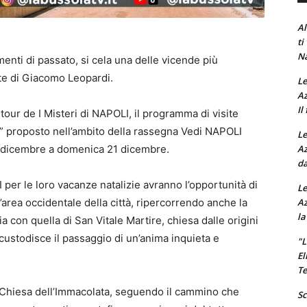
Al
ti
Na
menti di passato, si cela una delle vicende più
te di Giacomo Leopardi.
Le
Az
Il
tour de I Misteri di NAPOLI, il programma di visite
io” proposto nell’ambito della rassegna Vedi NAPOLI
Le
Az
19 dicembre a domenica 21 dicembre.
da
I per le loro vacanze natalizie avranno l’opportunità di
Le
Az
’area occidentale della città, ripercorrendo anche la
la
ia con quella di San Vitale Martire, chiesa dalle origini
o custodisce il passaggio di un’anima inquieta e
"L
El
Te
la Chiesa dell’Immacolata, seguendo il cammino che
Sc