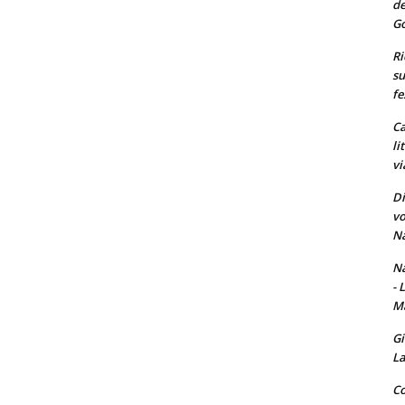
de
Go
Ri
su
fe
Ca
li
vi
Di
vo
Na
Na
- 
Ma
Gi
La
Co