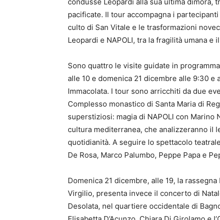
condusse Leopardi alla sua ultima dimora, t
pacificate. Il tour accompagna i partecipanti
culto di San Vitale e le trasformazioni nove
Leopardi e NAPOLI, tra la fragilità umana e i
Sono quattro le visite guidate in programm
alle 10 e domenica 21 dicembre alle 9:30 e a
Immacolata. I tour sono arricchiti da due ev
Complesso monastico di Santa Maria di Regin
superstiziosi: magia di NAPOLI con Marino Ni
cultura mediterranea, che analizzeranno il 
quotidianità. A seguire lo spettacolo teatra
De Rosa, Marco Palumbo, Peppe Papa e P
Domenica 21 dicembre, alle 19, la rassegna N
Virgilio, presenta invece il concerto di Nata
Desolata, nel quartiere occidentale di Bagno
Elisabetta D’Acunzo, Chiara Di Girolamo e l