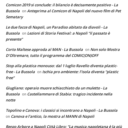
Comicon 2019 si conclude: il bilancio è decisamente positivo - La
Bussola
Anteprima al Comicon di Napoli del nuovo film di Pet
on
Sematary
Le due facce di Napoli, un Paradiso abitato da diavoli - La
Bussola
Lezioni di Storia Festival: a Napoli “il passato è
on
presente”
Corto Maltese approda al MAN - La Bussola
Non solo Mostra
on
D’Oltremare, tutto il programma del COMIC(ON)OFF
Stop alla plastica monouso: dal 1 luglio Ravello diventa plastic-
free - La Bussola
Ischia pro ambiente: l’isola diventa “plastic
on
free”
Giugliano: operaio muore schiacchiato da un muletto - La
Bussola
Castellammare di Stabia: tragico incidente nella
on
notte
Topolino e Canova: i classici si incontrano a Napoli - La Bussola
Canova e l’antico, la mostra al MANN di Napoli
on
Renzo Arbore a Napoli Città Libro: “La musica napoletana è la più