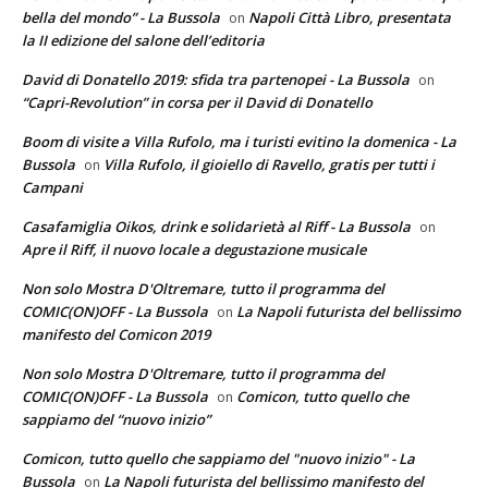
bella del mondo” - La Bussola
Napoli Città Libro, presentata
on
la II edizione del salone dell’editoria
David di Donatello 2019: sfida tra partenopei - La Bussola
on
“Capri-Revolution” in corsa per il David di Donatello
Boom di visite a Villa Rufolo, ma i turisti evitino la domenica - La
Bussola
Villa Rufolo, il gioiello di Ravello, gratis per tutti i
on
Campani
Casafamiglia Oikos, drink e solidarietà al Riff - La Bussola
on
Apre il Riff, il nuovo locale a degustazione musicale
Non solo Mostra D'Oltremare, tutto il programma del
COMIC(ON)OFF - La Bussola
La Napoli futurista del bellissimo
on
manifesto del Comicon 2019
Non solo Mostra D'Oltremare, tutto il programma del
COMIC(ON)OFF - La Bussola
Comicon, tutto quello che
on
sappiamo del “nuovo inizio”
Comicon, tutto quello che sappiamo del "nuovo inizio" - La
Bussola
La Napoli futurista del bellissimo manifesto del
on