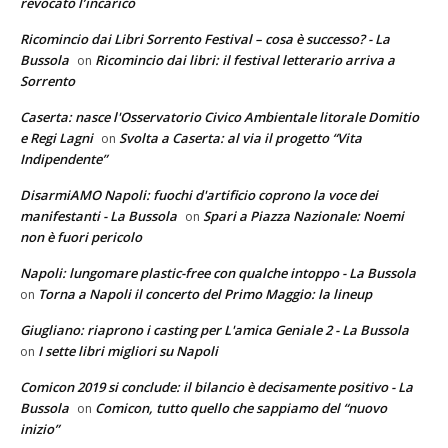
revocato l’incarico
Ricomincio dai Libri Sorrento Festival – cosa è successo? - La
Bussola
Ricomincio dai libri: il festival letterario arriva a
on
Sorrento
Caserta: nasce l'Osservatorio Civico Ambientale litorale Domitio
e Regi Lagni
Svolta a Caserta: al via il progetto “Vita
on
Indipendente”
DisarmiAMO Napoli: fuochi d'artificio coprono la voce dei
manifestanti - La Bussola
Spari a Piazza Nazionale: Noemi
on
non è fuori pericolo
Napoli: lungomare plastic-free con qualche intoppo - La Bussola
Torna a Napoli il concerto del Primo Maggio: la lineup
on
Giugliano: riaprono i casting per L'amica Geniale 2 - La Bussola
I sette libri migliori su Napoli
on
Comicon 2019 si conclude: il bilancio è decisamente positivo - La
Bussola
Comicon, tutto quello che sappiamo del “nuovo
on
inizio”