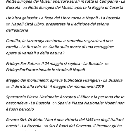
Notte Europea dei Musei: aperture serali in tutta la Campania - La
Bussola
Notte Europea dei Musei: aperta la Reggia di Caserta
on
Un'altra galassia: La festa del Libro torna a Napoli - La Bussola
Napoli Città Libro, presentata la II edizione del salone
on
dell’editoria
Camilla, la tartaruga che torna a camminare grazie ad una
rotella - La Bussola
Giallo sulla morte di una testuggine:
on
opera di vandali o della natura?
Fridays For Future: il 24 maggio si replica - La Bussola
on
FridaysForFuture invade le strade di Napoli
Maggio dei monumenti: apre la Biblioteca Filangieri - La Bussola
Il diritto alla felicità: il maggio dei monumenti 2019
on
Sparatoria Piazza Nazionale: Arrestati il Killer e la persona che lo
nascondeva - La Bussola
Spari a Piazza Nazionale: Noemi non
on
è fuori pericolo
Revoca Siri, Di Maio:"Non è una vittoria del M5S ma degli italiani
onesti" - La Bussola
Siri è fuori dal Governo. Il Premier gli ha
on