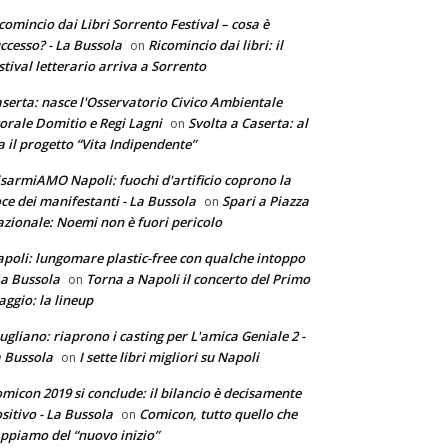
comincio dai Libri Sorrento Festival – cosa è
ccesso? - La Bussola
Ricomincio dai libri: il
on
stival letterario arriva a Sorrento
serta: nasce l'Osservatorio Civico Ambientale
torale Domitio e Regi Lagni
Svolta a Caserta: al
on
a il progetto “Vita Indipendente”
sarmiAMO Napoli: fuochi d'artificio coprono la
ce dei manifestanti - La Bussola
Spari a Piazza
on
zionale: Noemi non è fuori pericolo
poli: lungomare plastic-free con qualche intoppo
La Bussola
Torna a Napoli il concerto del Primo
on
ggio: la lineup
ugliano: riaprono i casting per L'amica Geniale 2 -
 Bussola
I sette libri migliori su Napoli
on
micon 2019 si conclude: il bilancio è decisamente
sitivo - La Bussola
Comicon, tutto quello che
on
ppiamo del “nuovo inizio”