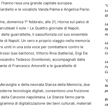
he l’hanno resa una grande capitale europea.
"U
ardiello e le vocalists Vanda Palma e Angelica Parisi.
Lu
Gi
e, domenica 1° febbraio, alle 21, ritorna sul palco di
Le
arrubbati il sole – Le Quattro giornate di Napoli.
Ni
ma
te delle guarrattelle, il sassofonista col suo ensemble
te di Napoli. Un vero e proprio viaggio nella memoria
Le
re uniti in una sola voce per combattere contro le
l'
Ca
ossi (sax baritono), Vittorio Riva (batteria), Gigi De
Alessandro Tedesco (trombone), accompagnati dalla
Le
ante di Francesco Amoretti e le guarattelle di
l'
Ca
"O
le Meraviglie e della neonata Stanza della Memoria, due
No
pe
moderne tecnologie digitali, consentono una fruizione
o della Canzone napoletana. Le Stanze fanno parte
Bi
ogramma di digitalizzazione dei beni culturali, materiali
ca