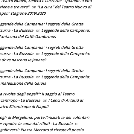
 Teatro Nuovo, Seneca e Lucrezio: "Quando la vita
 viene a trovare"
“La cura” del Teatro Nuovo di
on
poli: stagione 2019\2020
ggende della Campania: i segreti della Grotta
zurra - La Bussola
Leggende della Campania:
on
 fantasma del Caffè Gambrinus
ggende della Campania: i segreti della Grotta
zurra - La Bussola
Leggende della Campania:
on
 dove nascono le Janare?
ggende della Campania: i segreti della Grotta
zurra - La Bussola
Leggende della Campania:
on
 maledizione della Gaiola
a rivolta degli angeli": il saggio al Teatro
icantropo - La Bussola
I Cenci di Artaud al
on
atro Elicantropo di Napoli
ogli di Mergellina: parte l'iniziativa dei volontari
r ripulire la zona dai rifiuti - La Bussola
on
gniinversi: Piazza Mercato si riveste di poesia