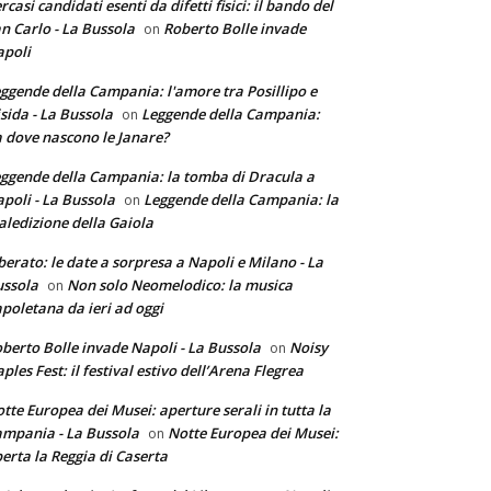
rcasi candidati esenti da difetti fisici: il bando del
n Carlo - La Bussola
Roberto Bolle invade
on
poli
ggende della Campania: l'amore tra Posillipo e
sida - La Bussola
Leggende della Campania:
on
 dove nascono le Janare?
ggende della Campania: la tomba di Dracula a
poli - La Bussola
Leggende della Campania: la
on
ledizione della Gaiola
berato: le date a sorpresa a Napoli e Milano - La
ssola
Non solo Neomelodico: la musica
on
poletana da ieri ad oggi
berto Bolle invade Napoli - La Bussola
Noisy
on
ples Fest: il festival estivo dell’Arena Flegrea
tte Europea dei Musei: aperture serali in tutta la
mpania - La Bussola
Notte Europea dei Musei:
on
erta la Reggia di Caserta