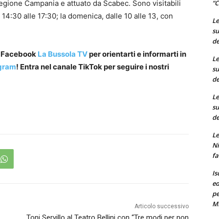
“C
Regione Campania e attuato da Scabec. Sono visitabili
e 14:30 alle 17:30; la domenica, dalle 10 alle 13, con
Le
su
de
a Facebook
La Bussola TV
per orientarti e informarti in
Le
gram
! Entra nel canale TikTok per seguire i nostri
su
de
Le
su
de
Le
Ni
fa
Is
ed
pe
M
Articolo successivo
Toni Servillo al Teatro Bellini con “Tre modi per non