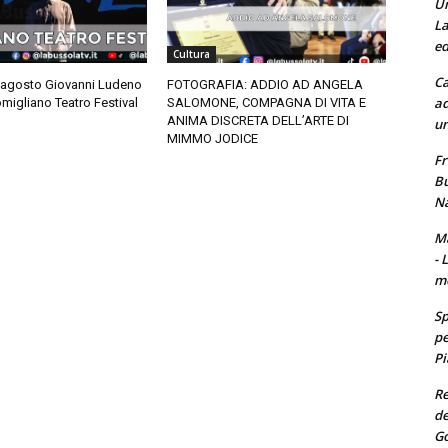
Un
La
ed
Cultura
Ca
 agosto Giovanni Ludeno
FOTOGRAFIA: ADDIO AD ANGELA
ad
migliano Teatro Festival
SALOMONE, COMPAGNA DI VITA E
ANIMA DISCRETA DELL’ARTE DI
un
MIMMO JODICE
Fr
Bu
Na
Ma
- 
m
Sp
pe
Pi
Re
de
Go