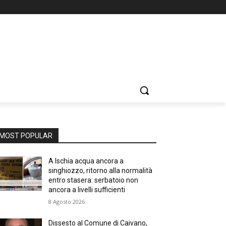
MOST POPULAR
A Ischia acqua ancora a
singhiozzo, ritorno alla normalità
entro stasera: serbatoio non
ancora a livelli sufficienti
8 Agosto 2026
Dissesto al Comune di Caivano,