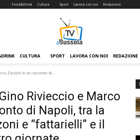
Food&Drink
Cultura
Sport
Lavora con noi
Redazione
&DRINK
CULTURA
SPORT
LAVORA CON NOI
REDAZIONE
rco Zurzolo in un racconto di...
 Gino Rivieccio e Marco
nto di Napoli, tra la
i e “fattarielli” e il
tro giornate