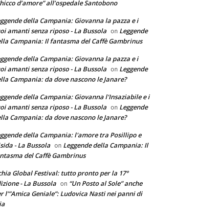
hicco d’amore” all’ospedale Santobono
ggende della Campania: Giovanna la pazza e i
oi amanti senza riposo - La Bussola
Leggende
on
lla Campania: Il fantasma del Caffè Gambrinus
ggende della Campania: Giovanna la pazza e i
oi amanti senza riposo - La Bussola
Leggende
on
lla Campania: da dove nascono le Janare?
ggende della Campania: Giovanna l'Insaziabile e i
oi amanti senza riposo - La Bussola
Leggende
on
lla Campania: da dove nascono le Janare?
ggende della Campania: l'amore tra Posillipo e
sida - La Bussola
Leggende della Campania: Il
on
ntasma del Caffè Gambrinus
chia Global Festival: tutto pronto per la 17°
izione - La Bussola
“Un Posto al Sole” anche
on
r l’”Amica Geniale”: Ludovica Nasti nei panni di
ia