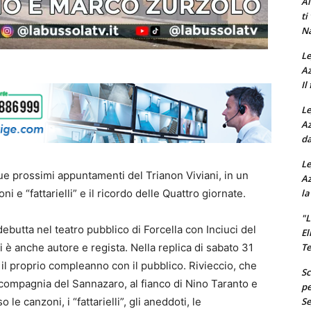
Al
ti
Na
Le
Az
Il
Le
Az
da
Le
e prossimi appuntamenti del Trianon Viviani, in un
Az
la
i e “fattarielli” e il ricordo delle Quattro giornate.
"L
ebutta nel teatro pubblico di Forcella con Inciuci del
El
Te
i è anche autore e regista. Nella replica di sabato 31
 il proprio compleanno con il pubblico. Rivieccio, che
Sc
la compagnia del Sannazaro, al fianco di Nino Taranto e
pe
Se
le canzoni, i “fattarielli”, gli aneddoti, le