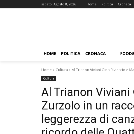
sabato, Agosto 8, 2026
Home
Politica
Cronaca
HOME
POLITICA
CRONACA
FOOD
Home
Cultura
Al Trianon Viviani Gino Rivieccio e Ma
Cultura
Al Trianon Viviani
Zurzolo in un racco
leggerezza di canzon
ricordo delle Quat