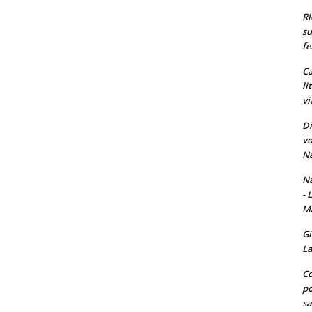
Ri
su
fe
Ca
li
vi
Di
vo
Na
Na
- 
Ma
Gi
La
Co
po
sa