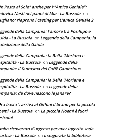
n Posto al Sole" anche per l’"Amica Geniale":
dovica Nasti nei panni di Mia - La Bussola
on
ugliano: riaprono i casting per L’amica Geniale 2
ggende della Campania: l'amore tra Posillipo e
sida - La Bussola
Leggende della Campania: la
on
ledizione della Gaiola
ggende della Campania: la Bella 'Mbriana e
ospitalità - La Bussola
Leggende della
on
mpania: Il fantasma del Caffè Gambrinus
ggende della Campania: la Bella 'Mbriana e
ospitalità - La Bussola
Leggende della
on
mpania: da dove nascono le Janare?
ra basta": arriva al Giffoni il brano per la piccola
emi - La Bussola
La piccola Noemi è fuori
on
ricolo!
mbo ricoverato d'urgenza per aver ingerito soda
ustica - La Bussola
Inaugurata la biblioteca
on