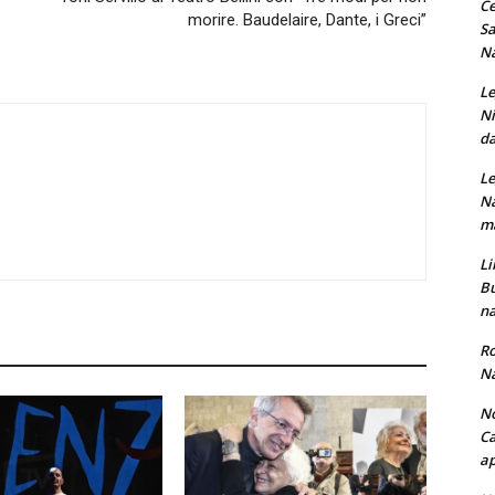
Ce
morire. Baudelaire, Dante, i Greci”
Sa
Na
Le
Ni
da
Le
Na
ma
Li
Bu
na
Ro
Na
No
Ca
ap