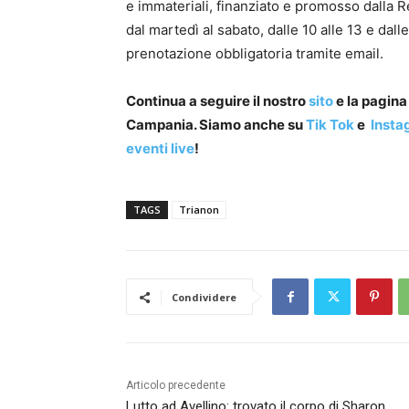
e immateriali, finanziato e promosso dalla 
dal martedì al sabato, dalle 10 alle 13 e dall
prenotazione obbligatoria tramite email.
Continua a seguire il nostro
sito
e la pagin
Campania. Siamo anche su
Tik Tok
e
Insta
eventi live
!
TAGS
Trianon
Condividere
Articolo precedente
Lutto ad Avellino: trovato il corpo di Sharon