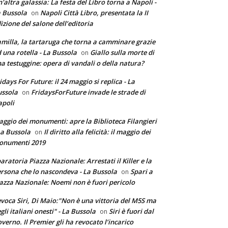
'altra galassia: La festa del Libro torna a Napoli -
 Bussola
Napoli Città Libro, presentata la II
on
izione del salone dell’editoria
milla, la tartaruga che torna a camminare grazie
 una rotella - La Bussola
Giallo sulla morte di
on
a testuggine: opera di vandali o della natura?
idays For Future: il 24 maggio si replica - La
ssola
FridaysForFuture invade le strade di
on
poli
ggio dei monumenti: apre la Biblioteca Filangieri
La Bussola
Il diritto alla felicità: il maggio dei
on
onumenti 2019
aratoria Piazza Nazionale: Arrestati il Killer e la
rsona che lo nascondeva - La Bussola
Spari a
on
azza Nazionale: Noemi non è fuori pericolo
voca Siri, Di Maio:"Non è una vittoria del M5S ma
gli italiani onesti" - La Bussola
Siri è fuori dal
on
verno. Il Premier gli ha revocato l’incarico