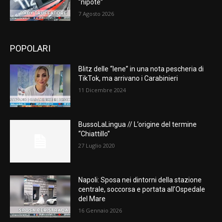
“nipote”
7 Agosto 2026
POPOLARI
Blitz delle “Iene” in una nota pescheria di
TikTok, ma arrivano i Carabinieri
11 Dicembre 2024
BussoLaLingua // L’origine del termine
“Chiattillo”
27 Luglio 2020
Napoli: Sposa nei dintorni della stazione
centrale, soccorsa e portata all’Ospedale
del Mare
16 Gennaio 2026