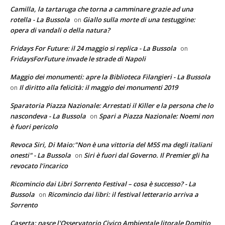
Camilla, la tartaruga che torna a camminare grazie ad una
rotella - La Bussola
Giallo sulla morte di una testuggine:
on
opera di vandali o della natura?
Fridays For Future: il 24 maggio si replica - La Bussola
on
FridaysForFuture invade le strade di Napoli
Maggio dei monumenti: apre la Biblioteca Filangieri - La Bussola
Il diritto alla felicità: il maggio dei monumenti 2019
on
Sparatoria Piazza Nazionale: Arrestati il Killer e la persona che lo
nascondeva - La Bussola
Spari a Piazza Nazionale: Noemi non
on
è fuori pericolo
Revoca Siri, Di Maio:"Non è una vittoria del M5S ma degli italiani
onesti" - La Bussola
Siri è fuori dal Governo. Il Premier gli ha
on
revocato l’incarico
Ricomincio dai Libri Sorrento Festival – cosa è successo? - La
Bussola
Ricomincio dai libri: il festival letterario arriva a
on
Sorrento
Caserta: nasce l'Osservatorio Civico Ambientale litorale Domitio