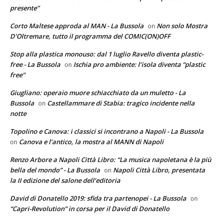
presente”
Corto Maltese approda al MAN - La Bussola
Non solo Mostra
on
D’Oltremare, tutto il programma del COMIC(ON)OFF
Stop alla plastica monouso: dal 1 luglio Ravello diventa plastic-
free - La Bussola
Ischia pro ambiente: l’isola diventa “plastic
on
free”
Giugliano: operaio muore schiacchiato da un muletto - La
Bussola
Castellammare di Stabia: tragico incidente nella
on
notte
Topolino e Canova: i classici si incontrano a Napoli - La Bussola
Canova e l’antico, la mostra al MANN di Napoli
on
Renzo Arbore a Napoli Città Libro: “La musica napoletana è la più
bella del mondo” - La Bussola
Napoli Città Libro, presentata
on
la II edizione del salone dell’editoria
David di Donatello 2019: sfida tra partenopei - La Bussola
on
“Capri-Revolution” in corsa per il David di Donatello