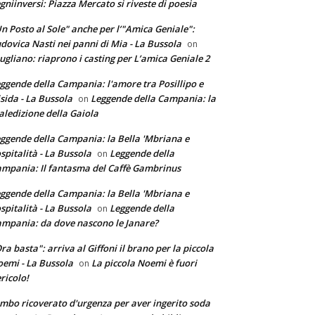
gniinversi: Piazza Mercato si riveste di poesia
n Posto al Sole" anche per l’"Amica Geniale":
dovica Nasti nei panni di Mia - La Bussola
on
ugliano: riaprono i casting per L’amica Geniale 2
ggende della Campania: l'amore tra Posillipo e
sida - La Bussola
Leggende della Campania: la
on
ledizione della Gaiola
ggende della Campania: la Bella 'Mbriana e
ospitalità - La Bussola
Leggende della
on
mpania: Il fantasma del Caffè Gambrinus
ggende della Campania: la Bella 'Mbriana e
ospitalità - La Bussola
Leggende della
on
mpania: da dove nascono le Janare?
ra basta": arriva al Giffoni il brano per la piccola
emi - La Bussola
La piccola Noemi è fuori
on
ricolo!
mbo ricoverato d'urgenza per aver ingerito soda