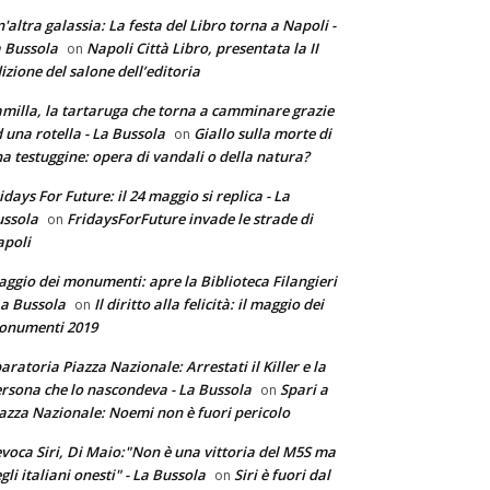
'altra galassia: La festa del Libro torna a Napoli -
 Bussola
Napoli Città Libro, presentata la II
on
izione del salone dell’editoria
milla, la tartaruga che torna a camminare grazie
 una rotella - La Bussola
Giallo sulla morte di
on
a testuggine: opera di vandali o della natura?
idays For Future: il 24 maggio si replica - La
ssola
FridaysForFuture invade le strade di
on
poli
ggio dei monumenti: apre la Biblioteca Filangieri
La Bussola
Il diritto alla felicità: il maggio dei
on
onumenti 2019
aratoria Piazza Nazionale: Arrestati il Killer e la
rsona che lo nascondeva - La Bussola
Spari a
on
azza Nazionale: Noemi non è fuori pericolo
voca Siri, Di Maio:"Non è una vittoria del M5S ma
gli italiani onesti" - La Bussola
Siri è fuori dal
on