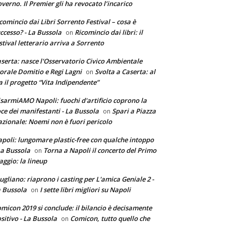
verno. Il Premier gli ha revocato l’incarico
comincio dai Libri Sorrento Festival – cosa è
ccesso? - La Bussola
Ricomincio dai libri: il
on
stival letterario arriva a Sorrento
serta: nasce l'Osservatorio Civico Ambientale
torale Domitio e Regi Lagni
Svolta a Caserta: al
on
a il progetto “Vita Indipendente”
sarmiAMO Napoli: fuochi d'artificio coprono la
ce dei manifestanti - La Bussola
Spari a Piazza
on
zionale: Noemi non è fuori pericolo
poli: lungomare plastic-free con qualche intoppo
La Bussola
Torna a Napoli il concerto del Primo
on
ggio: la lineup
ugliano: riaprono i casting per L'amica Geniale 2 -
 Bussola
I sette libri migliori su Napoli
on
micon 2019 si conclude: il bilancio è decisamente
sitivo - La Bussola
Comicon, tutto quello che
on