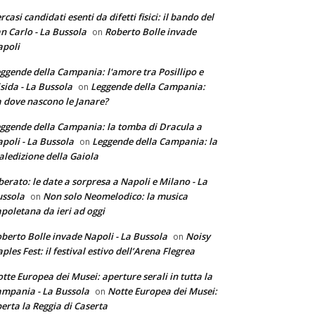
rcasi candidati esenti da difetti fisici: il bando del
n Carlo - La Bussola
Roberto Bolle invade
on
poli
ggende della Campania: l'amore tra Posillipo e
sida - La Bussola
Leggende della Campania:
on
 dove nascono le Janare?
ggende della Campania: la tomba di Dracula a
poli - La Bussola
Leggende della Campania: la
on
ledizione della Gaiola
berato: le date a sorpresa a Napoli e Milano - La
ssola
Non solo Neomelodico: la musica
on
poletana da ieri ad oggi
berto Bolle invade Napoli - La Bussola
Noisy
on
ples Fest: il festival estivo dell’Arena Flegrea
tte Europea dei Musei: aperture serali in tutta la
mpania - La Bussola
Notte Europea dei Musei:
on
erta la Reggia di Caserta