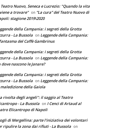
 Teatro Nuovo, Seneca e Lucrezio: "Quando la vita
 viene a trovare"
“La cura” del Teatro Nuovo di
on
poli: stagione 2019\2020
ggende della Campania: i segreti della Grotta
zurra - La Bussola
Leggende della Campania:
on
 fantasma del Caffè Gambrinus
ggende della Campania: i segreti della Grotta
zurra - La Bussola
Leggende della Campania:
on
 dove nascono le Janare?
ggende della Campania: i segreti della Grotta
zurra - La Bussola
Leggende della Campania:
on
 maledizione della Gaiola
a rivolta degli angeli": il saggio al Teatro
icantropo - La Bussola
I Cenci di Artaud al
on
atro Elicantropo di Napoli
ogli di Mergellina: parte l'iniziativa dei volontari
r ripulire la zona dai rifiuti - La Bussola
on