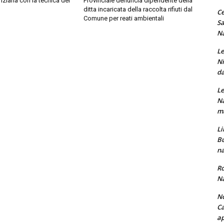
anziana con la tecnica del
Provinciale denuncia dipendente della
ditta incaricata della raccolta rifiuti dal
Ce
Comune per reati ambientali
Sa
Na
Le
Ni
da
Le
Na
ma
Li
Bu
na
Ro
Na
No
Ca
ap