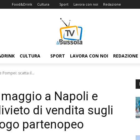
Food&Drink
Cultura
Sport
Lavora con noi
Redazione
&DRINK
CULTURA
SPORT
LAVORA CON NOI
REDAZIONE
e Pompei: scatta il...
’8 maggio a Napoli e
ivieto di vendita sugli
luogo partenopeo