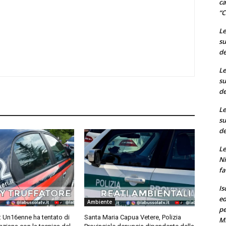
ca
“C
Le
su
de
Le
su
de
Le
su
de
Le
Ni
fa
Is
ed
Ambiente
pe
: Un16enne ha tentato di
Santa Maria Capua Vetere, Polizia
M