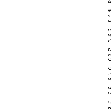
Go
Ri
su
fe
Ca
li
vi
Di
vo
Na
Na
- 
Ma
Gi
La
Co
po