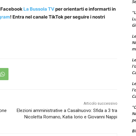
Se
a Facebook
La Bussola TV
per orientarti e informarti in
"U
gram
! Entra nel canale TikTok per seguire i nostri
Lu
Gi
Le
Ni
ma
Le
l'
Ca
Le
l'
Ca
Articolo successivo
"O
ione
Elezioni amministrative a Casalnuovo: Sfida a 3 tra
No
Nicoletta Romano, Katia Iorio e Giovanni Nappi
pe
Bi