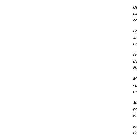
Un
La
ed
Ca
ad
un
Fr
Bu
Na
Ma
- 
m
Sp
pe
Pi
Re
de