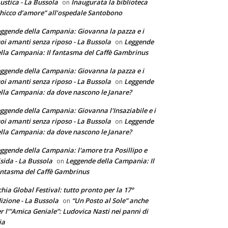
ustica - La Bussola
Inaugurata la biblioteca
on
hicco d’amore” all’ospedale Santobono
ggende della Campania: Giovanna la pazza e i
oi amanti senza riposo - La Bussola
Leggende
on
lla Campania: Il fantasma del Caffè Gambrinus
ggende della Campania: Giovanna la pazza e i
oi amanti senza riposo - La Bussola
Leggende
on
lla Campania: da dove nascono le Janare?
ggende della Campania: Giovanna l'Insaziabile e i
oi amanti senza riposo - La Bussola
Leggende
on
lla Campania: da dove nascono le Janare?
ggende della Campania: l'amore tra Posillipo e
sida - La Bussola
Leggende della Campania: Il
on
ntasma del Caffè Gambrinus
chia Global Festival: tutto pronto per la 17°
izione - La Bussola
“Un Posto al Sole” anche
on
r l’”Amica Geniale”: Ludovica Nasti nei panni di
ia