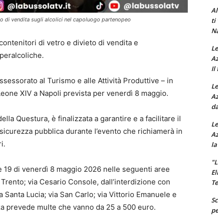
Al
ti
eto di vendita sugli alcolici nel capoluogo partenopeo
Na
ontenitori di vetro e divieto di vendita e
Le
peralcoliche.
Az
Il
sessorato al Turismo e alle Attività Produttive – in
Le
 Leone XIV a Napoli prevista per venerdì 8 maggio.
Az
da
lla Questura, è finalizzata a garantire e a facilitare il
Le
 sicurezza pubblica durante l’evento che richiamerà in
Az
i.
la
"L
ore 19 di venerdì 8 maggio 2026 nelle seguenti aree
El
e Trento; via Cesario Console, dall’interdizione con
Te
ia Santa Lucia; via San Carlo; via Vittorio Emanuele e
Sc
anza prevede multe che vanno da 25 a 500 euro.
pe