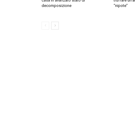
casa in avanzato stato di
truffare un’
decomposizione
“nipote”