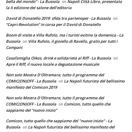
bella del mondo” - La Bussola
Napoli Città Libro, presentata
on
la II edizione del salone dell’editoria
David di Donatello 2019: sfida tra partenopei - La Bussola
on
“Capri-Revolution” in corsa per il David di Donatello
Boom di visite a Villa Rufolo, ma i turisti evitino la domenica - La
Bussola
Villa Rufolo, il gioiello di Ravello, gratis per tutti i
on
Campani
Casafamiglia Oikos, drink e solidarietà al Riff - La Bussola
on
Apre il Riff, il nuovo locale a degustazione musicale
Non solo Mostra D'Oltremare, tutto il programma del
COMIC(ON)OFF - La Bussola
La Napoli futurista del bellissimo
on
manifesto del Comicon 2019
Non solo Mostra D'Oltremare, tutto il programma del
COMIC(ON)OFF - La Bussola
Comicon, tutto quello che
on
sappiamo del “nuovo inizio”
Comicon, tutto quello che sappiamo del "nuovo inizio" - La
Bussola
La Napoli futurista del bellissimo manifesto del
on