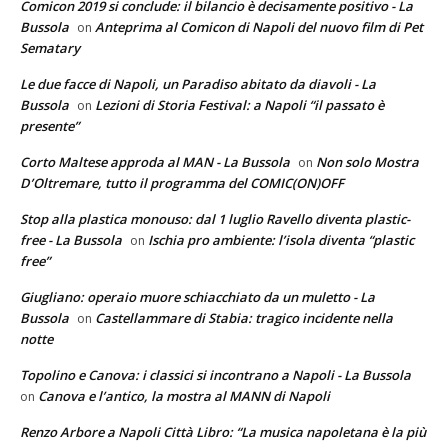
Comicon 2019 si conclude: il bilancio è decisamente positivo - La
Bussola
Anteprima al Comicon di Napoli del nuovo film di Pet
on
Sematary
Le due facce di Napoli, un Paradiso abitato da diavoli - La
Bussola
Lezioni di Storia Festival: a Napoli “il passato è
on
presente”
Corto Maltese approda al MAN - La Bussola
Non solo Mostra
on
D’Oltremare, tutto il programma del COMIC(ON)OFF
Stop alla plastica monouso: dal 1 luglio Ravello diventa plastic-
free - La Bussola
Ischia pro ambiente: l’isola diventa “plastic
on
free”
Giugliano: operaio muore schiacchiato da un muletto - La
Bussola
Castellammare di Stabia: tragico incidente nella
on
notte
Topolino e Canova: i classici si incontrano a Napoli - La Bussola
Canova e l’antico, la mostra al MANN di Napoli
on
Renzo Arbore a Napoli Città Libro: “La musica napoletana è la più