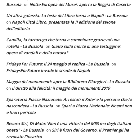
Bussola
Notte Europea dei Musei: aperta la Reggia di Caserta
on
Un'altra galassia: La festa del Libro torna a Napoli - La Bussola
Napoli Città Libro, presentata la II edizione del salone
on
dell’editoria
Camilla, la tartaruga che torna a camminare grazie ad una
rotella - La Bussola
Giallo sulla morte di una testuggine:
on
opera di vandali o della natura?
Fridays For Future: il 24 maggio si replica - La Bussola
on
FridaysForFuture invade le strade di Napoli
Maggio dei monumenti: apre la Biblioteca Filangieri - La Bussola
Il diritto alla felicità: il maggio dei monumenti 2019
on
Sparatoria Piazza Nazionale: Arrestati il Killer e la persona che lo
nascondeva - La Bussola
Spari a Piazza Nazionale: Noemi non
on
è fuori pericolo
Revoca Siri, Di Maio:"Non è una vittoria del M5S ma degli italiani
onesti" - La Bussola
Siri è fuori dal Governo. Il Premier gli ha
on
revocato l’incarico