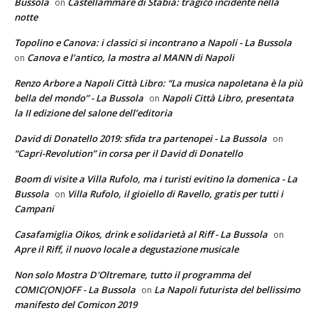
Bussola
Castellammare di Stabia: tragico incidente nella
on
notte
Topolino e Canova: i classici si incontrano a Napoli - La Bussola
Canova e l’antico, la mostra al MANN di Napoli
on
Renzo Arbore a Napoli Città Libro: “La musica napoletana è la più
bella del mondo” - La Bussola
Napoli Città Libro, presentata
on
la II edizione del salone dell’editoria
David di Donatello 2019: sfida tra partenopei - La Bussola
on
“Capri-Revolution” in corsa per il David di Donatello
Boom di visite a Villa Rufolo, ma i turisti evitino la domenica - La
Bussola
Villa Rufolo, il gioiello di Ravello, gratis per tutti i
on
Campani
Casafamiglia Oikos, drink e solidarietà al Riff - La Bussola
on
Apre il Riff, il nuovo locale a degustazione musicale
Non solo Mostra D'Oltremare, tutto il programma del
COMIC(ON)OFF - La Bussola
La Napoli futurista del bellissimo
on
manifesto del Comicon 2019