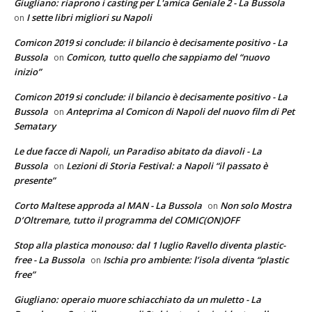
Giugliano: riaprono i casting per L'amica Geniale 2 - La Bussola
I sette libri migliori su Napoli
on
Comicon 2019 si conclude: il bilancio è decisamente positivo - La
Bussola
Comicon, tutto quello che sappiamo del “nuovo
on
inizio”
Comicon 2019 si conclude: il bilancio è decisamente positivo - La
Bussola
Anteprima al Comicon di Napoli del nuovo film di Pet
on
Sematary
Le due facce di Napoli, un Paradiso abitato da diavoli - La
Bussola
Lezioni di Storia Festival: a Napoli “il passato è
on
presente”
Corto Maltese approda al MAN - La Bussola
Non solo Mostra
on
D’Oltremare, tutto il programma del COMIC(ON)OFF
Stop alla plastica monouso: dal 1 luglio Ravello diventa plastic-
free - La Bussola
Ischia pro ambiente: l’isola diventa “plastic
on
free”
Giugliano: operaio muore schiacchiato da un muletto - La