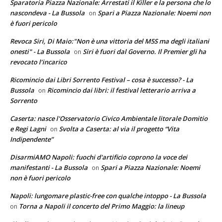
Sparatoria Piazza Nazionale: Arrestati il Killer e la persona che lo
nascondeva - La Bussola
Spari a Piazza Nazionale: Noemi non
on
è fuori pericolo
Revoca Siri, Di Maio:"Non è una vittoria del M5S ma degli italiani
onesti" - La Bussola
Siri è fuori dal Governo. Il Premier gli ha
on
revocato l’incarico
Ricomincio dai Libri Sorrento Festival – cosa è successo? - La
Bussola
Ricomincio dai libri: il festival letterario arriva a
on
Sorrento
Caserta: nasce l'Osservatorio Civico Ambientale litorale Domitio
e Regi Lagni
Svolta a Caserta: al via il progetto “Vita
on
Indipendente”
DisarmiAMO Napoli: fuochi d'artificio coprono la voce dei
manifestanti - La Bussola
Spari a Piazza Nazionale: Noemi
on
non è fuori pericolo
Napoli: lungomare plastic-free con qualche intoppo - La Bussola
Torna a Napoli il concerto del Primo Maggio: la lineup
on