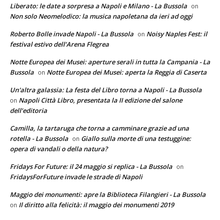
Liberato: le date a sorpresa a Napoli e Milano - La Bussola
on
Non solo Neomelodico: la musica napoletana da ieri ad oggi
Roberto Bolle invade Napoli - La Bussola
Noisy Naples Fest: il
on
festival estivo dell’Arena Flegrea
Notte Europea dei Musei: aperture serali in tutta la Campania - La
Bussola
Notte Europea dei Musei: aperta la Reggia di Caserta
on
Un'altra galassia: La festa del Libro torna a Napoli - La Bussola
Napoli Città Libro, presentata la II edizione del salone
on
dell’editoria
Camilla, la tartaruga che torna a camminare grazie ad una
rotella - La Bussola
Giallo sulla morte di una testuggine:
on
opera di vandali o della natura?
Fridays For Future: il 24 maggio si replica - La Bussola
on
FridaysForFuture invade le strade di Napoli
Maggio dei monumenti: apre la Biblioteca Filangieri - La Bussola
Il diritto alla felicità: il maggio dei monumenti 2019
on