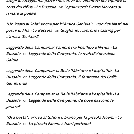
Scogli di Mergellina: parte l'iniziativa dei volontari per ripulire la
zona dai rifiuti - La Bussola
Segniinversi: Piazza Mercato si
on
riveste di poesia
"Un Posto al Sole" anche per l’"Amica Geniale": Ludovica Nasti nei
panni di Mia - La Bussola
Giugliano: riaprono i casting per
on
L’amica Geniale 2
Leggende della Campania: l'amore tra Posillipo e Nisida - La
Bussola
Leggende della Campania: la maledizione della
on
Gaiola
Leggende della Campania: la Bella 'Mbriana e l'ospitalità - La
Bussola
Leggende della Campania: Il fantasma del Caffè
on
Gambrinus
Leggende della Campania: la Bella 'Mbriana e l'ospitalità - La
Bussola
Leggende della Campania: da dove nascono le
on
Janare?
"Ora basta": arriva al Giffoni il brano per la piccola Noemi - La
Bussola
La piccola Noemi è fuori pericolo!
on