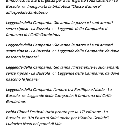
Bimbo ricoverato d'urgenza per aver ingerito soda caustica - La
Bussola
Inaugurata la biblioteca “Chicco d’amore”
on
all’ospedale Santobono
Leggende della Campania: Giovanna la pazza e i suoi amanti
senza riposo - La Bussola
Leggende della Campania: Il
on
fantasma del Caffè Gambrinus
Leggende della Campania: Giovanna la pazza e i suoi amanti
senza riposo - La Bussola
Leggende della Campania: da dove
on
nascono le Janare?
Leggende della Campania: Giovanna l'Insaziabile e i suoi amanti
senza riposo - La Bussola
Leggende della Campania: da dove
on
nascono le Janare?
Leggende della Campania: l'amore tra Posillipo e Nisida - La
Bussola
Leggende della Campania: Il fantasma del Caffè
on
Gambrinus
Ischia Global Festival: tutto pronto per la 17° edizione - La
Bussola
“Un Posto al Sole” anche per l’”Amica Geniale”:
on
Ludovica Nasti nei panni di Mia