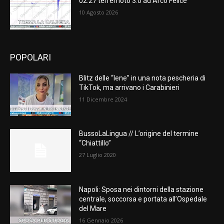
02.27 terremoto 3.0 ad Arco Felice
10 Agosto 2026
POPOLARI
Blitz delle “Iene” in una nota pescheria di
TikTok, ma arrivano i Carabinieri
11 Dicembre 2024
BussoLaLingua // L’origine del termine
“Chiattillo”
27 Luglio 2020
Napoli: Sposa nei dintorni della stazione
centrale, soccorsa e portata all’Ospedale
del Mare
16 Gennaio 2026