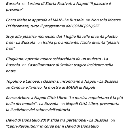
Bussola
Lezioni di Storia Festival: a Napoli “il passato è
on
presente”
Corto Maltese approda al MAN - La Bussola
Non solo Mostra
on
D’Oltremare, tutto il programma del COMIC(ON)OFF
Stop alla plastica monouso: dal 1 luglio Ravello diventa plastic-
free - La Bussola
Ischia pro ambiente: l’isola diventa “plastic
on
free”
Giugliano: operaio muore schiacchiato da un muletto - La
Bussola
Castellammare di Stabia: tragico incidente nella
on
notte
Topolino e Canova: i classici si incontrano a Napoli - La Bussola
Canova e l’antico, la mostra al MANN di Napoli
on
Renzo Arbore a Napoli Città Libro: “La musica napoletana è la più
bella del mondo” - La Bussola
Napoli Città Libro, presentata
on
la II edizione del salone dell’editoria
David di Donatello 2019: sfida tra partenopei - La Bussola
on
“Capri-Revolution” in corsa per il David di Donatello